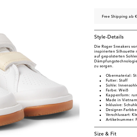
US 2.5 / EU 34
Auf 
US 3 / EU 35
Auf di
Free Shipping ab €
Style-Details
Die Roger Sneakers von 
inspirierten Silhouette
auf gepolsterten Sohl
Dämpfungstechnologie 
zu sorgen.
Obermaterial: St
Futter: Stoff
Sohle: Innensohl
Farbe: Weiß
Kappenform: run
Made in Vietna
Inklusive: Schuh
Designer-Farbbe
Verschlussart: Kl
Artikelnummer:
Size & Fit