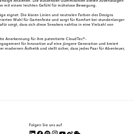
tständige Anziehen. Die stützenden Gummisohlen bieten zuverlässigen
ion mit einem leichten Gefühl für mühelose Bewegung.
üge eignet. Die klaren Linien und neutralen Farben des Designs
inierten Wahl für Gartenfeste und sorgt für Komfort bei stundenlanger
ür sorgt, dass sich diese Sneakers nahtlos in eine Vielzahl von
ite Anerkennung für ihre patentierte CloudTec®-
ngagement für Innovation auf eine jüngere Generation und kreiert
 modernen Ästhetik und stellt sicher, dass jedes Paar für Abenteuer,
Folgen Sie uns auf