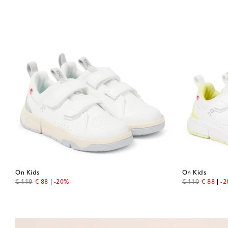
On Kids
On Kids
original price
discount price
original price
discount
€ 110
€ 88
-20%
€ 110
€ 88
-