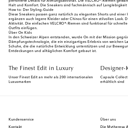
perforierte Details für Atmungsaktivität. Die VELCRO®-Riemen gewähr
Halt und Komfort. Die Sneakers sind fachmännisch auf Langlebigkeit
How to: Der Styling-Guide
Diese Sneakers passen ganz natürlich zu eleganten Shorts und einer 
ergänzen auch legere Kleider oder Chinos für einen stilvollen Look. 
Aktivität. Die einfachen VELCRO®-Riemen sind funktional für schnelle
Outfits einfügen.
Über On Kids
In den Schweizer Alpen entstanden, wurde On mit der Mission gegründ
Dämpfungstechnologie, die ein einzigartiges Erlebnis von weichen L
Schuhe, die die natürliche Entwicklung unterstützen und zur Bewegung
Entdeckungen und alltäglichen Komfort gebaut ist.
The Finest Edit in Luxury
Designer-
Unser Finest Edit an mehr als 200 internationalen
Capsule Collect
Luxusmarken
erhältlich sind
Kundenservice
Über uns
Kontakt
Die Mytheresa 