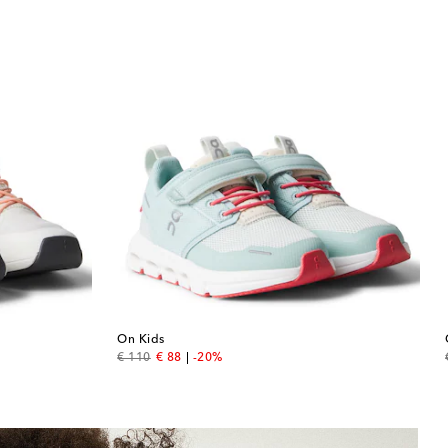
On Kids
original price
discount price
€ 110
€ 88
-20%