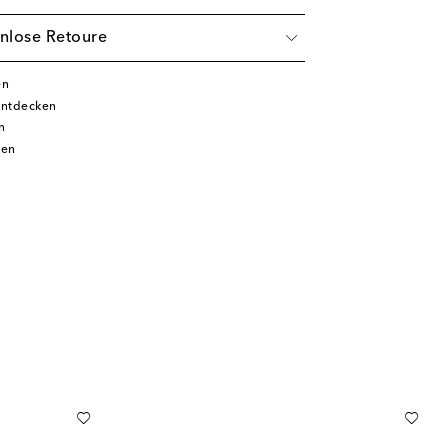
nlose Retoure
en
entdecken
n
ken