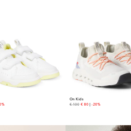
On Kids
 price
original price
discount price
20%
€ 100
€ 80
-20%