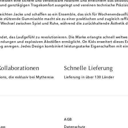
leisten eine sichere und verstellbare Passform und erleichtern das selbs
 und ganztägigen Tragekomfort ausgelegt und vereinen technische Präzis
leichten Jacke und schaffen so ein Ensemble, das sich für Wochenendausfl
Die stützende Gummisohle macht sie zu einer praktischen und zugleich raff
 Wechsel zwischen Spiel und Ruhe, während die zurückhaltende Ästhetik daf
et, das Laufgefühl zu revolutionieren. Die Marke erlangte schnell weltwe
andungen und explosiven Abstößen ermöglicht. On Kids erweitert dieses E
 anregen. Jedes Design kombiniert leistungsstarke Eigenschaften mit einer
Kollaborationen
Schnelle Lieferung
ions, die exklusiv bei Mytheresa
Lieferung in über 130 Länder
AGB
App
Datenschutz