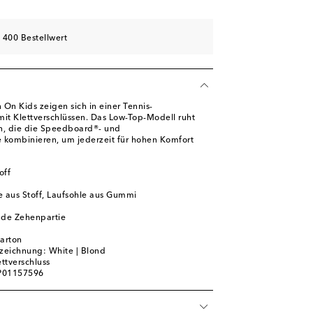
die Wunschliste
e Wunschliste
 400 Bestellwert
On Kids zeigen sich in einer Tennis-
 mit Klettverschlüssen. Das Low-Top-Modell ruht
en, die die Speedboard®- und
kombinieren, um jederzeit für hohen Komfort
off
e aus Stoff, Laufsohle aus Gummi
de Zehenpartie
m
karton
zeichnung: White | Blond
ettverschluss
 P01157596