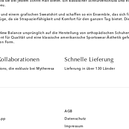
s sie bei jedem Schritt Halt bietet. Ein klassischer Schnürverschluss und
neu.
nd einem grafischen Sweatshirt und schaffen so ein Ensemble, das sich f
ge, da sie Strapazierfähigkeit und Komfort für den ganzen Tag bietet. Di
 New Balance ursprünglich auf die Herstellung von orthopädischen Schuhen.
ent für Qualität und eine klassische amerikanische Sportswear-Ästhetik gef
ten Form.
Kollaborationen
Schnelle Lieferung
ions, die exklusiv bei Mytheresa
Lieferung in über 130 Länder
AGB
App
Datenschutz
Impressum