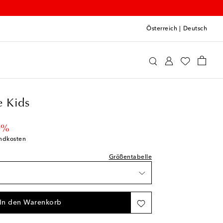
Österreich
|
Deutsch
alance Kids
Schuhe
Sneakers
 Kids
 price
eringe Verfügbarkeit
0%
andkosten
Größentabelle
In den Warenkorb
 die Wunschliste