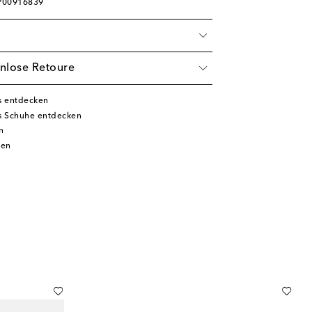
 P00916839
nlose Retoure
s entdecken
s Schuhe entdecken
n
ken