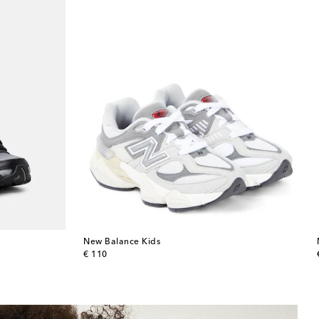
New Balance Kids
original price
€ 110