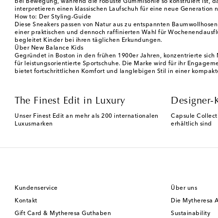
bei Bewegung, während die robuste Gummisohle so konstruiert ist, das
interpretieren einen klassischen Laufschuh für eine neue Generation 
How to: Der Styling-Guide
Diese Sneakers passen von Natur aus zu entspannten Baumwollhosen u
einer praktischen und dennoch raffinierten Wahl für Wochenendausflü
begleitet Kinder bei ihren täglichen Erkundungen.
Über New Balance Kids
Gegründet in Boston in den frühen 1900er Jahren, konzentrierte sich
für leistungsorientierte Sportschuhe. Die Marke wird für ihr Engagem
bietet fortschrittlichen Komfort und langlebigen Stil in einer kompak
The Finest Edit in Luxury
Designer-
Unser Finest Edit an mehr als 200 internationalen
Capsule Collect
Luxusmarken
erhältlich sind
Kundenservice
Über uns
Kontakt
Die Mytheresa 
Gift Card & Mytheresa Guthaben
Sustainability