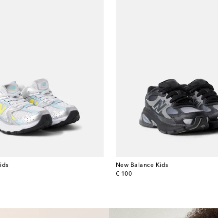
ids
New Balance Kids
original price
€ 100