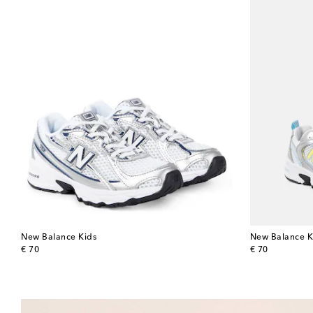
New Balance Kids
New Balance K
original price
original price
€ 70
€ 70