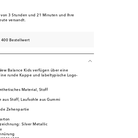
e Verfügbarkeit
b von
3 Stunden und 21 Minuten
und Ihre
eute versandt.
 400 Bestellwert
New Balance Kids verfügen über eine
eine runde Kappe und labeltypische Logo-
thetisches Material, Stoff
e aus Stoff, Laufsohle aus Gummi
de Zehenpartie
m
karton
eichnung: Silver Metallic
au
chnürung