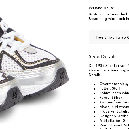
US 3 / EU 35
Gering
Versand Heute
Bestellen Sie innerhal
Bestellung wird noch h
Free Shipping ab €
Style-Details
Die 1906 Sneaker von 
klassische Schnürung, 
Details.
Obermaterial: syn
Futter: Stoff
Sohle: Innensohl
Farbe: Silber
Kappenform: run
Made in Vietna
Inklusive: Schuh
Designer-Farbbez
Artikelfarbe: Gr
Verschlussart: S