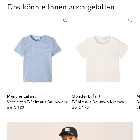
Das könnte Ihnen auch gefallen
Moncler Enfant
Moncler Enfant
M
 T-Shirts aus Baumwoll-Jersey
Verziertes T-Shirt aus Baumwolle
T-Shirt aus Baumwoll-Jersey
original price
original price
or
ab
€ 130
ab
€ 170
a