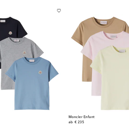
t
Moncler Enfant
original price
ab
€ 235