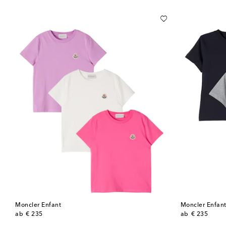
Moncler Enfant
Moncler Enfan
original price
original price
ab
€ 235
ab
€ 235