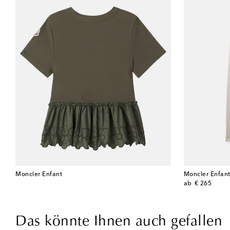
Moncler Enfant
Moncler Enfan
original price
ab
€ 265
Das könnte Ihnen auch gefallen