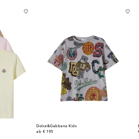
Dolce&Gabbana Kids
original price
ab
€ 195