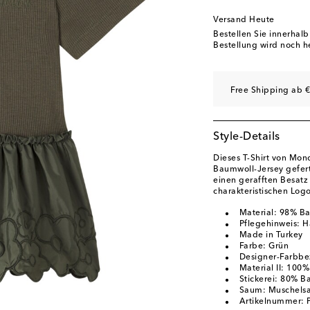
Versand Heute
Bestellen Sie innerhal
Bestellung wird noch h
Free Shipping ab €
Style-Details
Dieses T-Shirt von Mon
Baumwoll-Jersey gefert
einen gerafften Besatz
charakteristischen Log
Material: 98% B
Pflegehinweis: 
Made in Turkey
Farbe: Grün
Designer-Farbbe
Material II: 100
Stickerei: 80% B
Saum: Muschels
Artikelnummer: