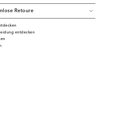
nlose Retoure
ntdecken
leidung entdecken
ken
n