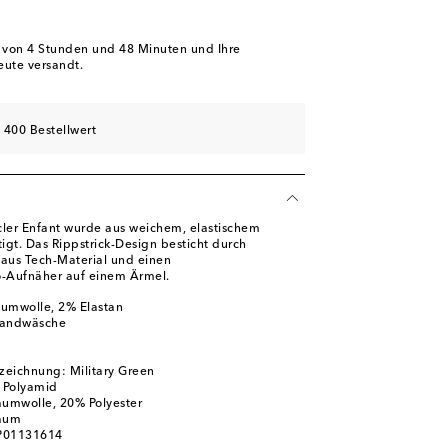
b von
4 Stunden und 48 Minuten
und Ihre
eute versandt.
 400 Bestellwert
cler Enfant wurde aus weichem, elastischem
igt. Das Rippstrick-Design besticht durch
 aus Tech-Material und einen
o-Aufnäher auf einem Ärmel.
aumwolle, 2% Elastan
Handwäsche
zeichnung: Military Green
% Polyamid
aumwolle, 20% Polyester
aum
 P01131614