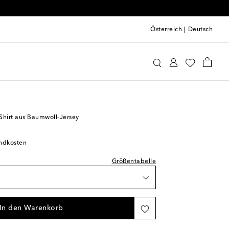
Österreich
|
Deutsch
tyles
T-Shirts von Gucci Kids
prechend normal aus
ikel
ikel
-Shirt aus Baumwoll-Jersey
erfügbarkeit
andkosten
erfügbarkeit
Größentabelle
Verfügbarkeit
In den Warenkorb