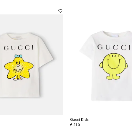
Gucci Kids
original price
€ 210