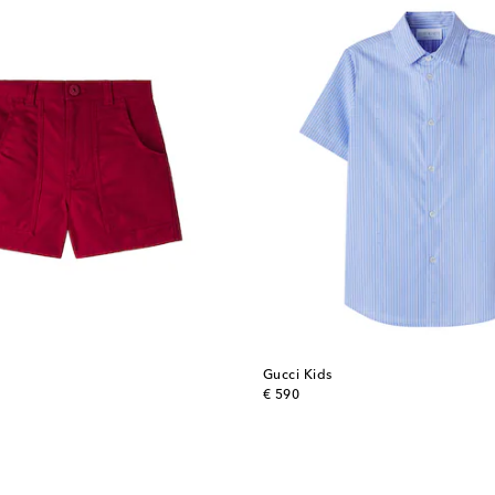
Gucci Kids
original price
€ 590