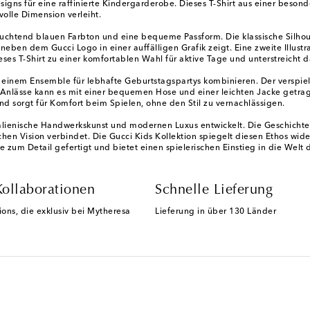
signs für eine raffinierte Kindergarderobe. Dieses T-Shirt aus einer besond
volle Dimension verleiht.
chtend blauen Farbton und eine bequeme Passform. Die klassische Silhouet
eben dem Gucci Logo in einer auffälligen Grafik zeigt. Eine zweite Illustra
 T-Shirt zu einer komfortablen Wahl für aktive Tage und unterstreicht 
 zu einem Ensemble für lebhafte Geburtstagspartys kombinieren. Der verspi
re Anlässe kann es mit einer bequemen Hose und einer leichten Jacke get
 sorgt für Komfort beim Spielen, ohne den Stil zu vernachlässigen.
talienische Handwerkskunst und modernen Luxus entwickelt. Die Geschichte
hen Vision verbindet. Die Gucci Kids Kollektion spiegelt diesen Ethos wi
e zum Detail gefertigt und bietet einen spielerischen Einstieg in die Welt 
Kollaborationen
Schnelle Lieferung
ions, die exklusiv bei Mytheresa
Lieferung in über 130 Länder