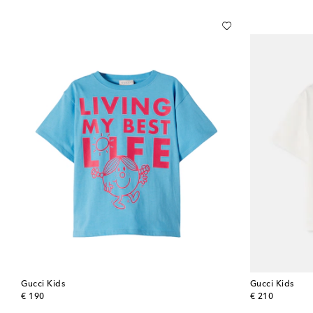
Gucci Kids
Gucci Kids
original price
original price
€ 190
€ 210