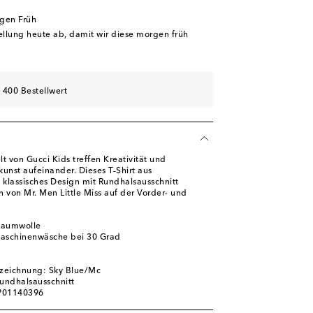
rgen Früh
tellung heute ab, damit wir diese morgen früh
 400 Bestellwert
t von Gucci Kids treffen Kreativität und
unst aufeinander. Dieses T-Shirt aus
 klassisches Design mit Rundhalsausschnitt
 von Mr. Men Little Miss auf der Vorder- und
Baumwolle
Maschinenwäsche bei 30 Grad
zeichnung: Sky Blue/Mc
Rundhalsausschnitt
 P01140396