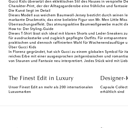
Gucci Kids übersetzt den eklektischen Stil des Hauses in verspielte De
Charakter-Print, der der Alltagsgarderobe eine fröhliche und fantasie
Die Kunst liegt im Detail
Dieses Modell aus weichem Baumwoll-Jersey besticht durch seinen leu
markante Druckmotiv, das eine beliebte Figur von Mr. Men Little Miss n
Überraschungseffekt. Das atmungsaktive Baumwollgewebe macht dieses
How to: Der Styling-Guide
Dieses T-Shirt lässt sich ideal mit klaren Shorts und Leder-Sneakers
für ausdrucksstarke und zugleich gepflegte Outfits. Für entspannte
praktischen und dennoch raffinierten Wahl für Wochenendausflüge und
Über Gucci Kids
In Florenz gegründet, hat sich Gucci zu einem globalen Symbol für i
reiches Erbe mit einer ausgesprochen zeitgenössischen und romantisc
von Staunen und Fantasie neu interpretiert. Jedes Stück wird mit Lieb
The Finest Edit in Luxury
Designer-
Unser Finest Edit an mehr als 200 internationalen
Capsule Collect
Luxusmarken
erhältlich sind