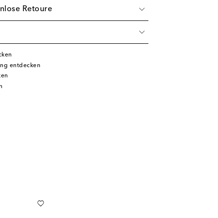
nlose Retoure
cken
ung entdecken
ken
n