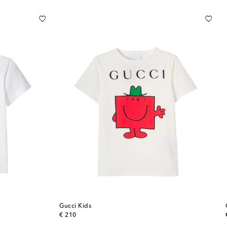
Gucci Kids
original price
€ 210