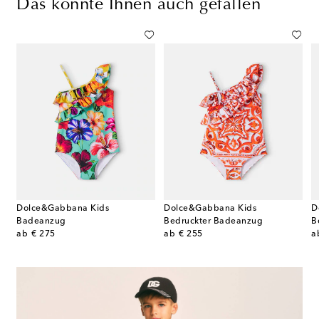
Das könnte Ihnen auch gefallen
Dolce&Gabbana Kids
Dolce&Gabbana Kids
D
Badeanzug
Bedruckter Badeanzug
B
original price
original price
or
ab
€ 275
ab
€ 255
a