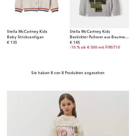
Stella McCartney Kids
Stella McCartney Kids
Baby Strickcardigan
Bestickter Pullover aus Baumwolle
original price
original price
€ 135
€ 145
-10 % ab € 500 mit FIRST10
Sie haben 8 von 8 Produkten angesehen