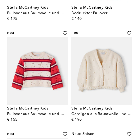
Stella McCartney Kids
Stella McCartney Kids
Pullover aus Baumwolle und Wolle
Bedruckter Pullover
original price
original price
€ 175
€ 140
neu
neu
Stella McCartney Kids
Stella McCartney Kids
Pullover aus Baumwolle und Wolle
Cardigan aus Baumwolle und Wolle
original price
original price
€ 155
€ 190
neu
Neue Saison