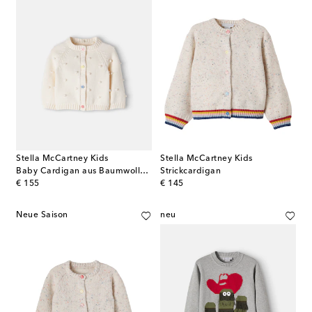
Stella McCartney Kids
Stella McCartney Kids
Baby Cardigan aus Baumwolle und Wolle
Strickcardigan
original price
original price
€ 155
€ 145
Neue Saison
neu