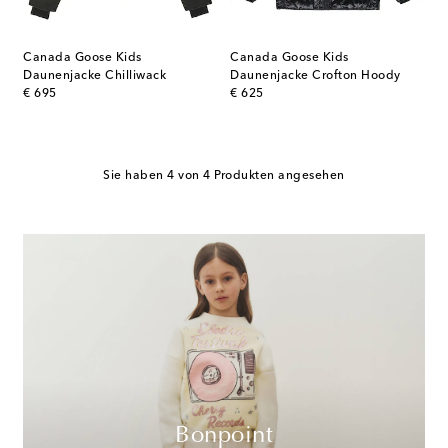
Canada Goose Kids
Canada Goose Kids
Daunenjacke Chilliwack
Daunenjacke Crofton Hoody
original price
original price
€ 695
€ 625
Sie haben 4 von 4 Produkten angesehen
Bonpoint