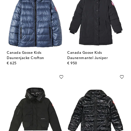
Canada Goose Kids
Canada Goose Kids
Daunenjacke Crofton
Daunenmantel Juniper
original price
original price
€ 625
€ 950