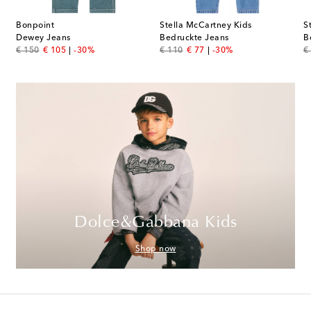
Bonpoint
Stella McCartney Kids
S
Dewey Jeans
Bedruckte Jeans
B
original price
discount price
original price
discount price
or
€ 150
€ 105
-30%
€ 110
€ 77
-30%
€
Dolce&Gabbana Kids
Shop now