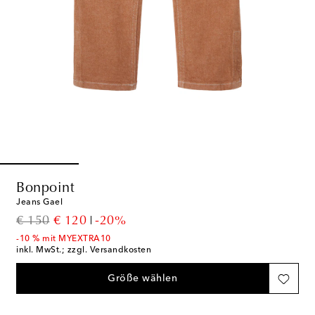
Bonpoint
Jeans Gael
original price
discount price
€ 150
€ 120
-20%
-10 % mit MYEXTRA10
inkl. MwSt.; zzgl. Versandkosten
Größe wählen