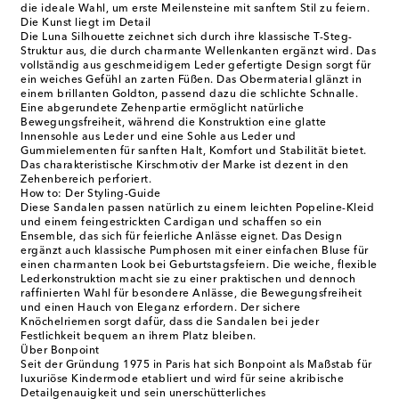
die ideale Wahl, um erste Meilensteine mit sanftem Stil zu feiern.
Die Kunst liegt im Detail
Die Luna Silhouette zeichnet sich durch ihre klassische T-Steg-
Struktur aus, die durch charmante Wellenkanten ergänzt wird. Das
vollständig aus geschmeidigem Leder gefertigte Design sorgt für
ein weiches Gefühl an zarten Füßen. Das Obermaterial glänzt in
einem brillanten Goldton, passend dazu die schlichte Schnalle.
Eine abgerundete Zehenpartie ermöglicht natürliche
Bewegungsfreiheit, während die Konstruktion eine glatte
Innensohle aus Leder und eine Sohle aus Leder und
Gummielementen für sanften Halt, Komfort und Stabilität bietet.
Das charakteristische Kirschmotiv der Marke ist dezent in den
Zehenbereich perforiert.
How to: Der Styling-Guide
Diese Sandalen passen natürlich zu einem leichten Popeline-Kleid
und einem feingestrickten Cardigan und schaffen so ein
Ensemble, das sich für feierliche Anlässe eignet. Das Design
ergänzt auch klassische Pumphosen mit einer einfachen Bluse für
einen charmanten Look bei Geburtstagsfeiern. Die weiche, flexible
Lederkonstruktion macht sie zu einer praktischen und dennoch
raffinierten Wahl für besondere Anlässe, die Bewegungsfreiheit
und einen Hauch von Eleganz erfordern. Der sichere
Knöchelriemen sorgt dafür, dass die Sandalen bei jeder
Festlichkeit bequem an ihrem Platz bleiben.
Über Bonpoint
Seit der Gründung 1975 in Paris hat sich Bonpoint als Maßstab für
luxuriöse Kindermode etabliert und wird für seine akribische
Detailgenauigkeit und sein unerschütterliches