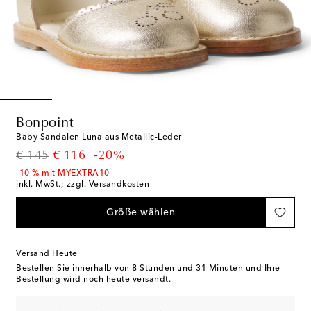
Bonpoint
Baby Sandalen Luna aus Metallic-Leder
original price
discount price
€ 145
€ 116
-20%
-10 % mit MYEXTRA10
inkl. MwSt.; zzgl. Versandkosten
Größe wählen
Versand Heute
Bestellen Sie innerhalb von
8 Stunden und 31 Minuten
und Ihre
Bestellung wird noch heute versandt.