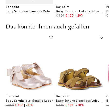
Bonpoint
Bonpoint
P
Baby Sandalen Luna aus Metallic-Leder
Baby Cardigan Esil aus Baumwolle und Kaschmir
original price
discount price
or
€ 150
€ 120
-20%
€
Das könnte Ihnen auch gefallen
Bonpoint
Bonpoint
C
Baby Schuhe aus Metallic-Leder
Baby Schuhe Lionel aus Veloursleder
original price
discount price
original price
discount price
or
€ 155
€ 108
-30%
€ 145
€ 101
-30%
€