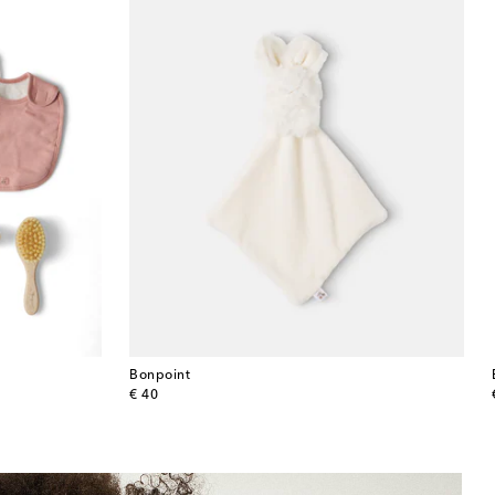
Bonpoint
original price
€ 40