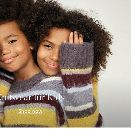
Knitwear für Kids
Shop now