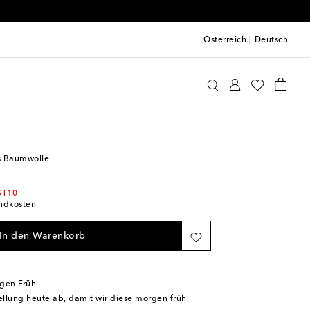
Österreich
|
Deutsch
int
Accessoires
Lätzchen
s Baumwolle
ST10
andkosten
In den Warenkorb
rgen Früh
tellung heute ab, damit wir diese morgen früh