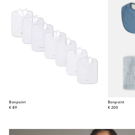
Bonpoint
Bonpoint
original price
original price
€ 89
€ 200