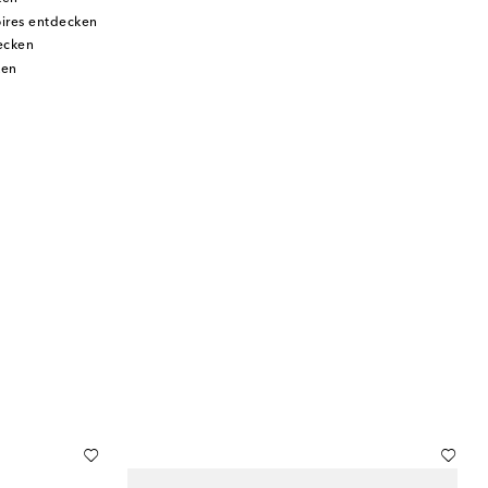
ires entdecken
ecken
ken