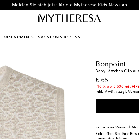
Melden Sie sich jetzt für die Mytheresa Kids News an
MINI MOMENTS
VACATION SHOP
SALE
Kids
Designer
Bonpo
Bonpoint
Baby Lätzchen Clip au
original price
€ 65
-10 % ab € 500 mit FIR
inkl. MwSt.; zzgl. Vers
Sofortiger Versand Mo
Schließen Sie Ihre Bes