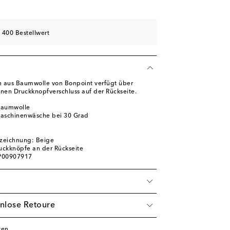
 400 Bestellwert
n aus Baumwolle von Bonpoint verfügt über
inen Druckknopfverschluss auf der Rückseite.
Baumwolle
Maschinenwäsche bei 30 Grad
zeichnung: Beige
ruckknöpfe an der Rückseite
 P00907917
nlose Retoure
ken