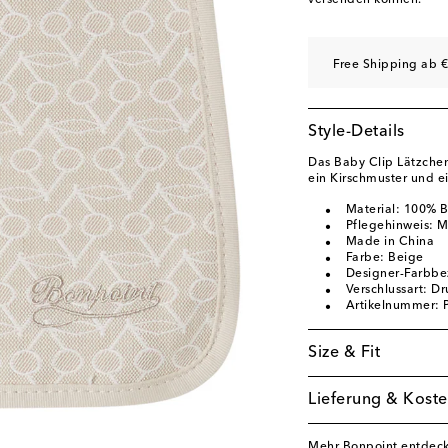
versenden können.
Free Shipping ab €
Style-Details
Das Baby Clip Lätzche
ein Kirschmuster und e
Material: 100% 
Pflegehinweis: 
Made in China
Farbe: Beige
Designer-Farbbe
Verschlussart: D
Artikelnummer:
Size & Fit
Lieferung & Koste
Mehr Bonpoint entdec