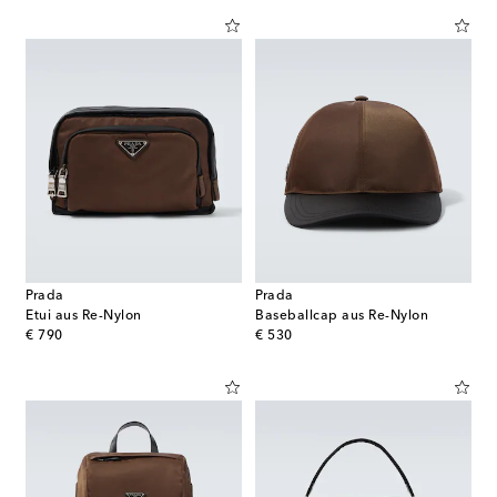
Prada
Prada
Etui aus Re-Nylon
Baseballcap aus Re-Nylon
original price
original price
€ 790
€ 530