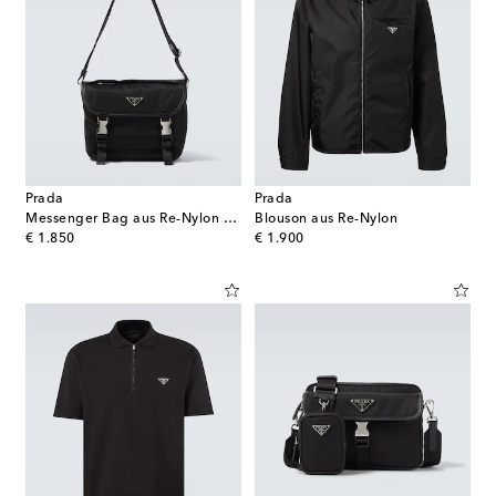
Prada
Prada
Messenger Bag aus Re-Nylon mit Leder
Blouson aus Re-Nylon
original price
original price
€ 1.850
€ 1.900