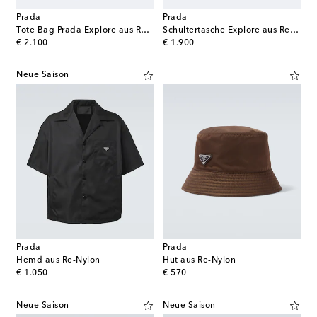
Prada
Prada
Tote Bag Prada Explore aus Re-Nylon
Schultertasche Explore aus Re-Nylon
original price
original price
€ 2.100
€ 1.900
Neue Saison
Prada
Prada
Hemd aus Re-Nylon
Hut aus Re-Nylon
original price
original price
€ 1.050
€ 570
Neue Saison
Neue Saison