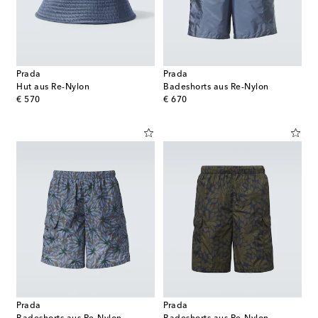
Prada
Prada
Hut aus Re-Nylon
Badeshorts aus Re-Nylon
original price
original price
€ 570
€ 670
Prada
Prada