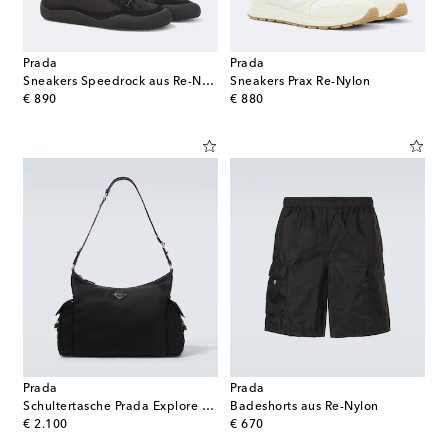
Prada
Prada
Sneakers Speedrock aus Re-Nylon
Sneakers Prax Re-Nylon
original price
original price
€ 890
€ 880
Prada
Prada
Schultertasche Prada Explore aus Re-Nylon
Badeshorts aus Re-Nylon
original price
original price
€ 2.100
€ 670