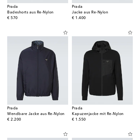
Prada
Prada
Badeshorts aus Re-Nylon
Jacke aus Re-Nylon
original price
original price
€ 570
€ 1.400
Prada
Prada
Wendbare Jacke aus Re-Nylon
Kapuzenjacke mit Re-Nylon
original price
original price
€ 2.200
€ 1.550