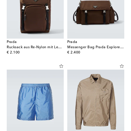
Prada
Prada
Rucksack aus Re-Nylon mit Leder
Messenger Bag Prada Explore aus Re-Nylon
original price
original price
€ 2.100
€ 2.400