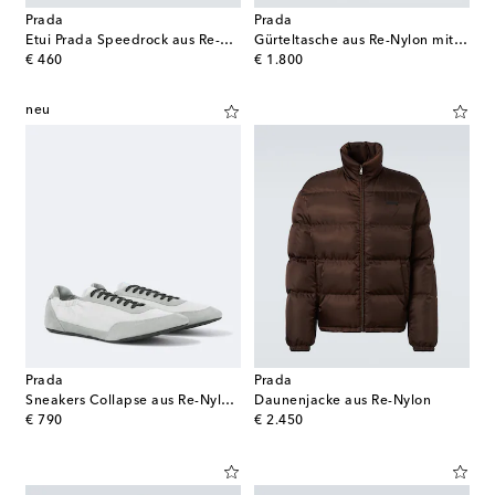
Prada
Prada
Etui Prada Speedrock aus Re-Nylon
Gürteltasche aus Re-Nylon mit Saffiano-Leder
original price
original price
€ 460
€ 1.800
neu
Prada
Prada
Sneakers Collapse aus Re-Nylon und Veloursleder
Daunenjacke aus Re-Nylon
original price
original price
€ 790
€ 2.450