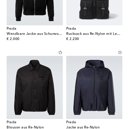
Prada
Prada
Wendbare Jacke aus Schurwolle und Re-Nylon
Rucksack aus Re-Nylon mit Leder
original price
original price
€ 2.000
€ 2.200
Prada
Prada
Blouson aus Re-Nylon
Jacke aus Re-Nylon