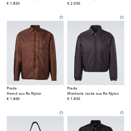
original price
original price
€ 1.850
€ 2.050
Prada
Prada
Hemd aus Re-Nylon
Wattierte Jacke aus Re-Nylon
original price
original price
€ 1.800
€ 1.850