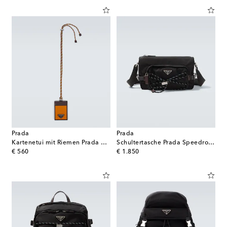
Prada
Prada
Kartenetui mit Riemen Prada Speedrock aus Re-Nylon
Schultertasche Prada Speedrock aus Re-Nylon
original price
original price
€ 560
€ 1.850