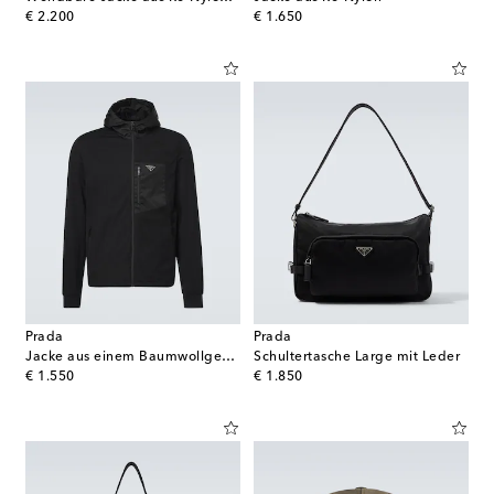
original price
original price
€ 2.200
€ 1.650
Prada
Prada
Jacke aus einem Baumwollgemisch
Schultertasche Large mit Leder
original price
original price
€ 1.550
€ 1.850