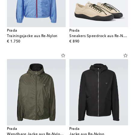
Prada
Prada
Trainingsjacke aus Re-Nylon
Sneakers Speedrock aus Re-Nylon und Veloursleder
original price
original price
€ 1.750
€ 890
Prada
Prada
Wendbare Jacke aus Re-Nylon mit Leder
Jacke aus Re-Nylon