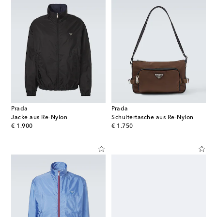
Prada
Prada
Jacke aus Re-Nylon
Schultertasche aus Re-Nylon
original price
original price
€ 1.900
€ 1.750