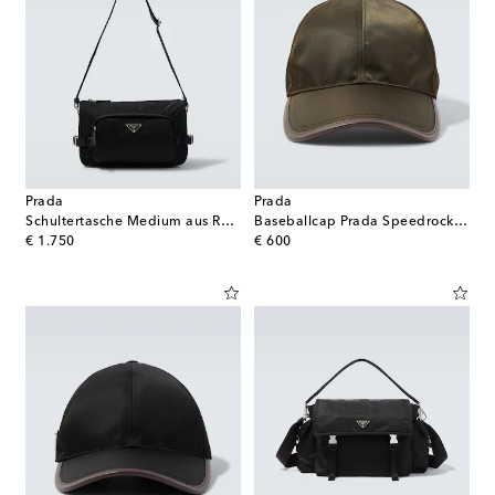
Prada
Prada
Schultertasche Medium aus Re-Nylon
Baseballcap Prada Speedrock aus Re-Nylon
original price
original price
€ 1.750
€ 600