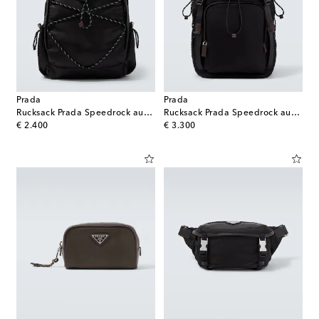
Prada
Prada
Rucksack Prada Speedrock aus Re-Nylon
Rucksack Prada Speedrock aus Re-Nylon
original price
original price
€ 2.400
€ 3.300