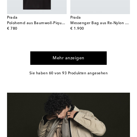
Prada
Prada
Polohemd aus Baumwoll-Piqué mit Re-Nylon
Messenger Bag aus Re-Nylon mit Leder
original price
original price
€ 780
€ 1.900
Mehr anzeigen
Sie haben 60 von 93 Produkten angesehen