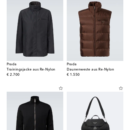
Prada
Prada
Trainingsjacke aus Re-Nylon
Daunenweste aus Re-Nylon
original price
original price
€ 2.700
€ 1.550