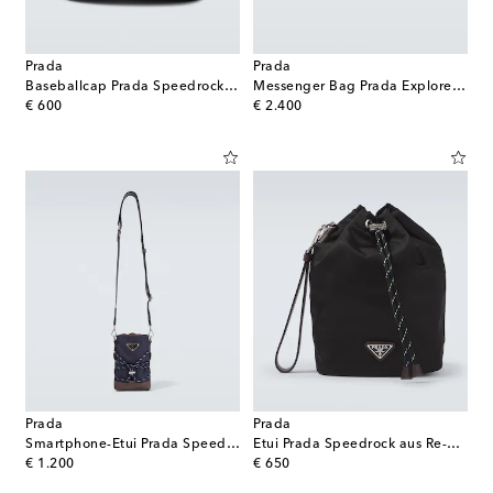
Prada
Prada
Baseballcap Prada Speedrock aus Re-Nylon
Messenger Bag Prada Explore aus Re-Nylon
original price
original price
€ 600
€ 2.400
Prada
Prada
Smartphone-Etui Prada Speedrock aus Re-Nylon
Etui Prada Speedrock aus Re-Nylon mit Leder
original price
original price
€ 1.200
€ 650