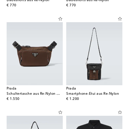
Badeshorts aus Re-Nylon
Badeshorts aus Re-Nylon
original price
original price
€ 770
€ 770
Prada
Prada
Schultertasche aus Re-Nylon mit Leder
Smartphone-Etui aus Re-Nylon
original price
original price
€ 1.550
€ 1.200