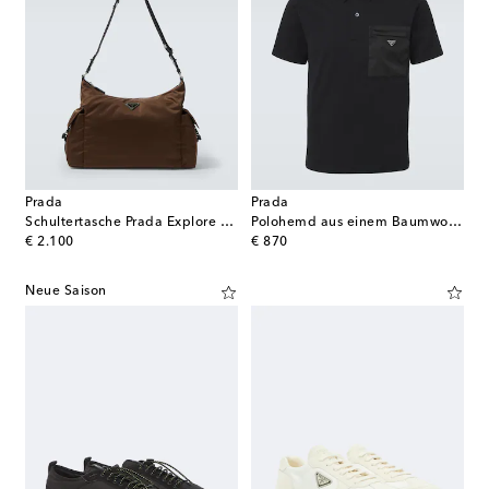
Prada
Prada
Schultertasche Prada Explore aus Re-Nylon
Polohemd aus einem Baumwollgemisch mit Re-Nylon
original price
original price
€ 2.100
€ 870
Neue Saison