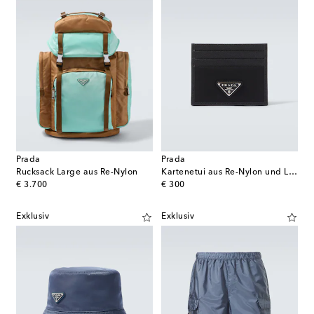
Prada
Prada
Rucksack Large aus Re-Nylon
Kartenetui aus Re-Nylon und Leder
original price
original price
€ 3.700
€ 300
Exklusiv
Exklusiv