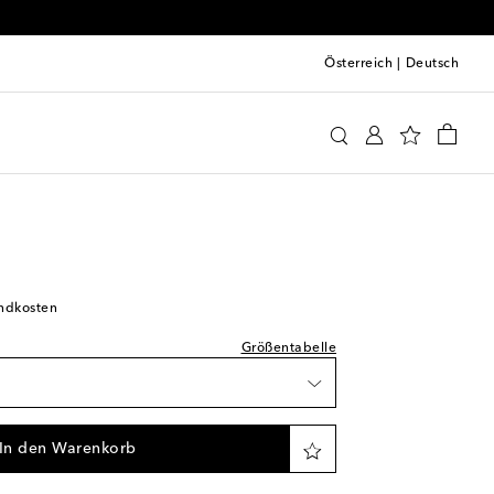
Österreich
|
Deutsch
Kleidung
Activewear
Shorts
prechend normal aus
keit
andkosten
rkeit
Größentabelle
rkeit
In den Warenkorb