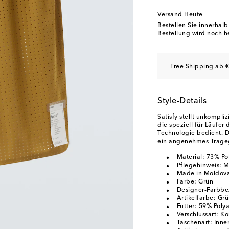
Versand Heute
Bestellen Sie innerhal
Bestellung wird noch h
Free Shipping ab €
Style-Details
Satisfy stellt unkompliz
die speziell für Läufe
Technologie bedient. D
ein angenehmes Trageg
Material: 73% Po
Pflegehinweis: 
Made in Moldov
Farbe: Grün
Designer-Farbbe
Artikelfarbe: Gr
Futter: 59% Poly
Verschlussart: K
Taschenart: Inne