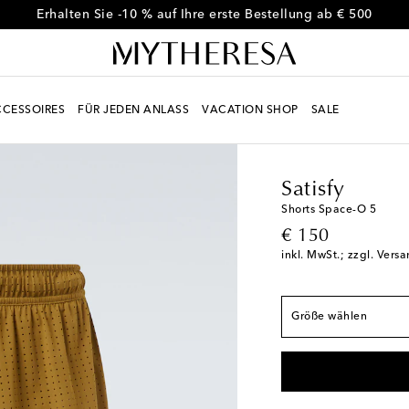
Erhalten Sie -10 % auf Ihre erste Bestellung ab € 500
CESSOIRES
FÜR JEDEN ANLASS
VACATION SHOP
SALE
Men
Designer
Satisfy
Satisfy
Fällt der Größe ents
Shorts Space-O 5
original price
€ 150
S
Geringe Verfügbar
inkl. MwSt.; zzgl. Vers
M
Geringe Verfügba
L
Größe wählen
XL
Geringe Verfügba