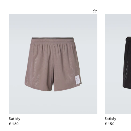
Satisfy
Satisfy
original price
original price
€ 160
€ 150