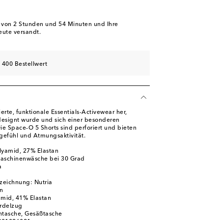
b von
2 Stunden und 54 Minuten
und Ihre
eute versandt.
 400 Bestellwert
ierte, funktionale Essentials-Activewear her,
r designt wurde und sich einer besonderen
ie Space-O 5 Shorts sind perforiert und bieten
efühl und Atmungsaktivität.
lyamid, 27% Elastan
Maschinenwäsche bei 30 Grad
a
zeichnung: Nutria
ün
amid, 41% Elastan
ordelzug
ntasche, Gesäßtasche