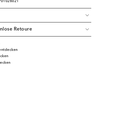
 P01026021
nlose Retoure
n
 entdecken
ecken
decken