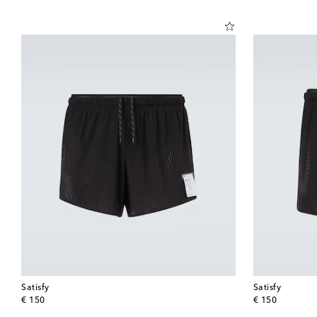
Satisfy
Satisfy
original price
original price
€ 150
€ 150