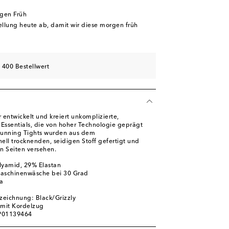
rgen Früh
tellung heute ab, damit wir diese morgen früh
 400 Bestellwert
r entwickelt und kreiert unkomplizierte,
 Essentials, die von hoher Technologie geprägt
 Running Tights wurden aus dem
l trocknenden, seidigen Stoff gefertigt und
n Seiten versehen.
lyamid, 29% Elastan
Maschinenwäsche bei 30 Grad
a
zeichnung: Black/Grizzly
 mit Kordelzug
 P01139464