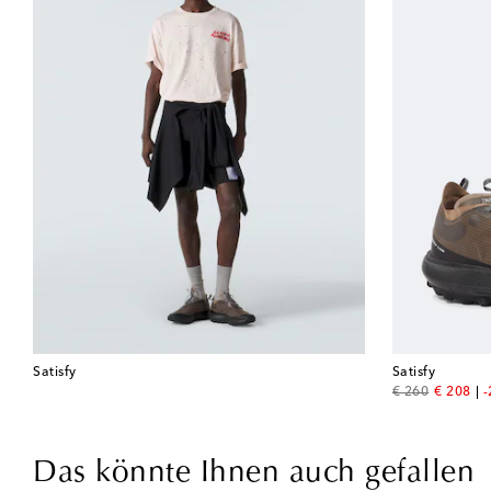
Satisfy
Satisfy
original price
discount
€ 260
€ 208
Das könnte Ihnen auch gefallen