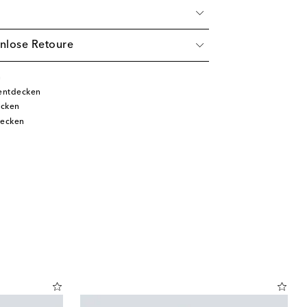
nlose Retoure
n
 entdecken
ecken
decken