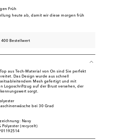
rgen Früh
tellung heute ab, damit wir diese morgen früh
 400 Bestellwert
 Top aus Tech-Material von On sind Sie perfekt
ereitet. Das Design wurde aus schnell
keitsableitendem Mesh gefertigt und mit
n Logoschriftzug auf der Brust versehen, der
rkennungswert sorgt.
olyester
Maschinenwäsche bei 30 Grad
m
zeichnung: Navy
Polyester (recycelt)
 P01192514