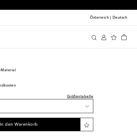
Österreich
|
Deutsch
leidung
Activewear
Oberteile
prechend normal aus
Wunschliste
ikel
-Material
andkosten
Größentabelle
 Wunschliste
In den Warenkorb