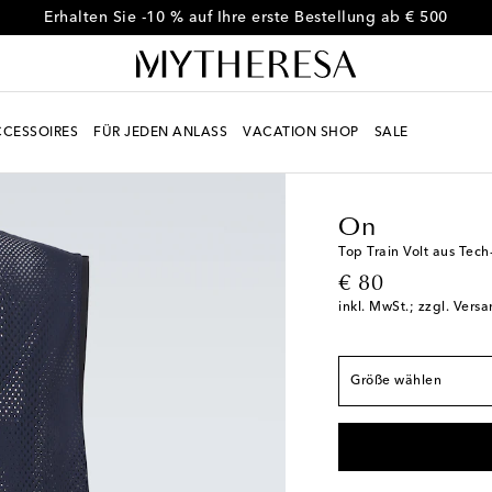
Erhalten Sie -10 % auf Ihre erste Bestellung ab € 500
CESSOIRES
FÜR JEDEN ANLASS
VACATION SHOP
SALE
Men
Designer
On
K
Fällt der Größe ents
XS / EU 44
Auf die 
On
S / EU 46
Letzter Art
Top Train Volt aus Tech
original price
€ 80
M / EU 48
inkl. MwSt.; zzgl. Vers
L / EU 50
XL / EU 52
Größe wählen
XXL / EU 54
Auf die