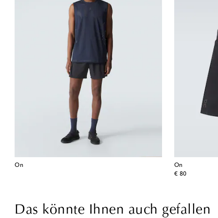
On
On
original price
€ 80
Das könnte Ihnen auch gefallen