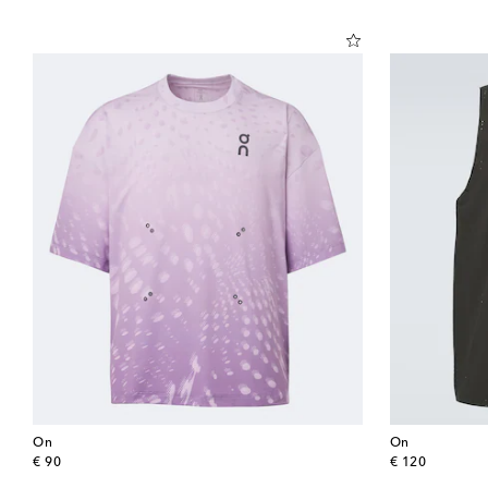
On
On
original price
original price
€ 90
€ 120