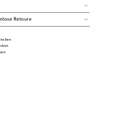
nlose Retoure
decken
ecken
ken