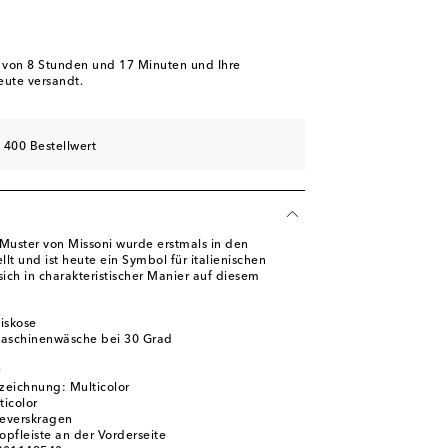
b von
8 Stunden und 17 Minuten
und Ihre
eute versandt.
 400 Bestellwert
Muster von Missoni wurde erstmals in den
lt und ist heute ein Symbol für italienischen
sich in charakteristischer Manier auf diesem
iskose
Maschinenwäsche bei 30 Grad
zeichnung: Multicolor
ticolor
Reverskragen
opfleiste an der Vorderseite