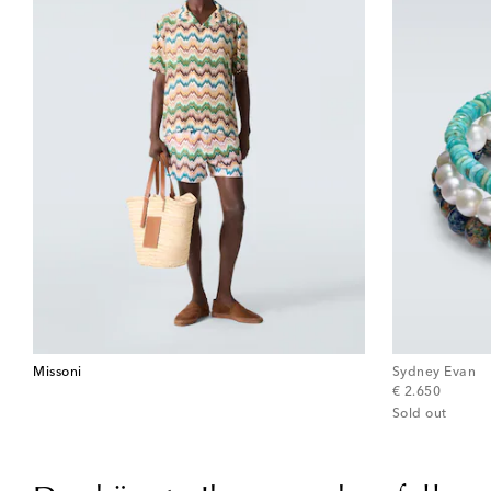
Missoni
Sydney Evan
original price
€ 2.650
Sold out