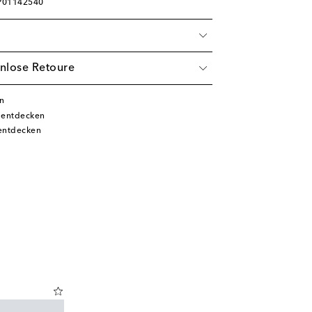
 P01142540
nlose Retoure
n
 entdecken
entdecken