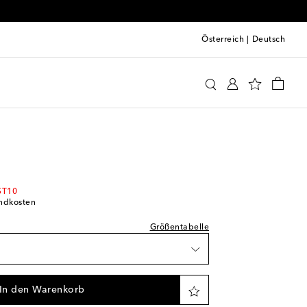
Österreich
|
Deutsch
i
Kleidung
Hemden
Casual
Tops
prechend normal aus
Verfügbarkeit
erfügbarkeit
ST10
andkosten
Größentabelle
rtikel
 Wunschliste
In den Warenkorb