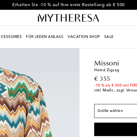
Erhalten Sie -10 % auf Ihre erste Bestellung ab € 500
CESSOIRES
FÜR JEDEN ANLASS
VACATION SHOP
SALE
Men
Designer
Misson
Fällt der Größe ents
Missoni
XS / EU 37
Geringe 
Hemd Zigzag
S / EU 38
Geringe V
original price
€ 355
M / EU 39
-10 % ab € 500 mit FIR
inkl. MwSt.; zzgl. Vers
L / EU 41
XL / EU 42
Letzter A
Größe wählen
XXL / EU 43
Auf die