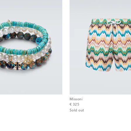
Missoni
original price
€ 325
Sold out