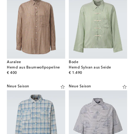
Auralee
Bode
Hemd aus Baumwollpopeline
Hemd Sylvan aus Seide
original price
original price
€ 400
€ 1.490
Neue Saison
Neue Saison