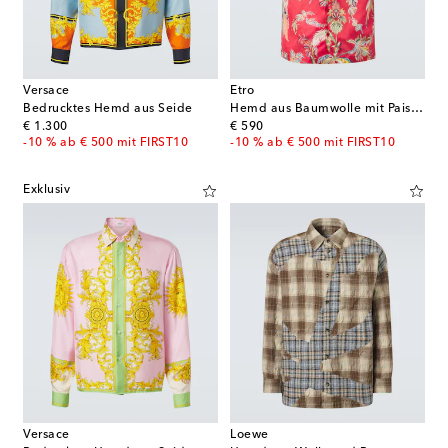
Versace
Etro
Bedrucktes Hemd aus Seide
Hemd aus Baumwolle mit Paisley-Muster
original price
original price
€ 1.300
€ 590
-10 % ab € 500 mit FIRST10
-10 % ab € 500 mit FIRST10
Exklusiv
Versace
Loewe