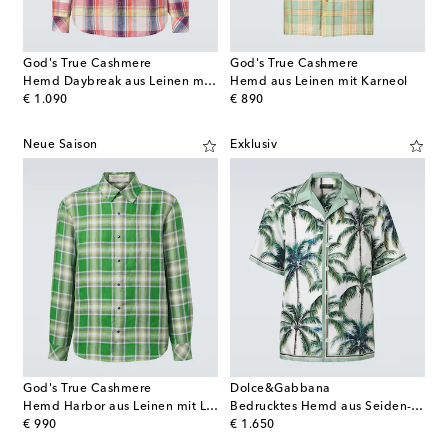
God's True Cashmere
God's True Cashmere
Hemd Daybreak aus Leinen mit Sonnenstein
Hemd aus Leinen mit Karneol
original price
original price
€ 1.090
€ 890
Neue Saison
Exklusiv
God's True Cashmere
Dolce&Gabbana
Hemd Harbor aus Leinen mit Lapislazuli
Bedrucktes Hemd aus Seiden-Twill
original price
original price
€ 990
€ 1.650