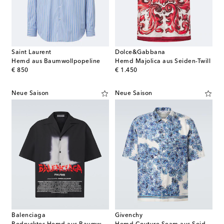
Saint Laurent
Dolce&Gabbana
Hemd aus Baumwollpopeline
Hemd Majolica aus Seiden-Twill
original price
original price
€ 850
€ 1.450
Neue Saison
Neue Saison
Balenciaga
Givenchy