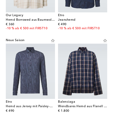
Our Legacy
Etro
Hemd Borrowed aus Baumwollflanell
Jeanshemd
original price
original price
€ 360
€ 490
-10 % ab € 500 mit FIRST10
-10 % ab € 500 mit FIRST10
Neue Saison
Etro
Balenciaga
Hemd aus Jersey mit Paisley-Muster
Wendbares Hemd aus Flanell und Fleece
original price
original price
€ 490
€ 1.800