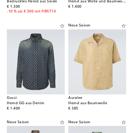
Bedrucktes Hemd aus Seide
Hemd aus Wolle und Baumwolle
original price
original price
€ 1.300
€ 1.400
-10 % ab € 500 mit FIRST10
Neue Saison
Gucci
Auralee
Hemd GG aus Denim
Hemd aus Baumwolle
original price
original price
€ 1.400
€ 385
Neue Saison
Neue Saison