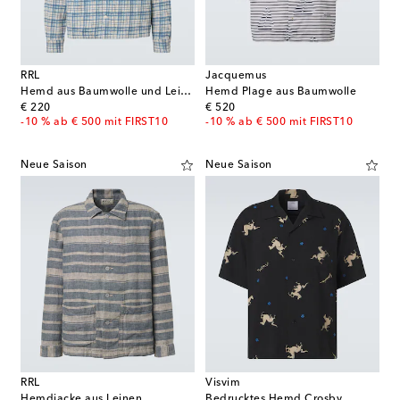
RRL
Jacquemus
Hemd aus Baumwolle und Leinen
Hemd Plage aus Baumwolle
original price
original price
€ 220
€ 520
-10 % ab € 500 mit FIRST10
-10 % ab € 500 mit FIRST10
Neue Saison
Neue Saison
RRL
Visvim
Hemdjacke aus Leinen
Bedrucktes Hemd Crosby