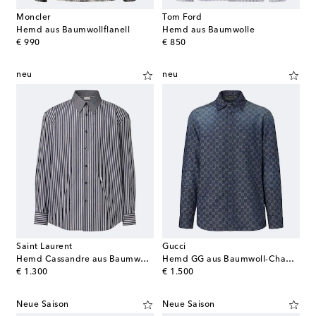
Moncler
Tom Ford
Hemd aus Baumwollflanell
Hemd aus Baumwolle
original price
original price
€ 990
€ 850
neu
neu
Saint Laurent
Gucci
Hemd Cassandre aus Baumwollpopeline
Hemd GG aus Baumwoll-Chambray
original price
original price
€ 1.300
€ 1.500
Neue Saison
Neue Saison