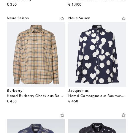
original price
original price
€ 350
€ 1.400
Neue Saison
Neue Saison
Burberry
Jacquemus
Hemd Burberry Check aus Baumwolle
Hemd Camargue aus Baumwollpopeline
original price
original price
€ 455
€ 450