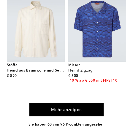
Stòffa
Missoni
Hemd aus Baumwolle und Seide
Hemd Zigzag
original price
original price
€ 590
€ 355
-10 % ab € 500 mit FIRST10
Mehr anzeigen
Sie haben 60 von 96 Produkten angesehen