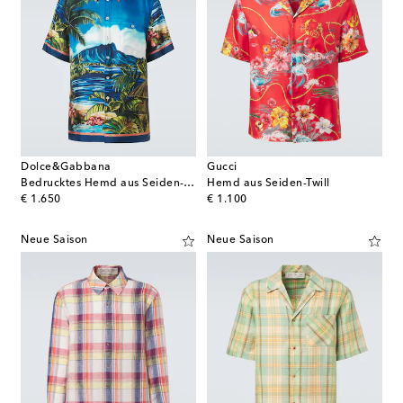
Dolce&Gabbana
Gucci
Bedrucktes Hemd aus Seiden-Twill
Hemd aus Seiden-Twill
original price
original price
€ 1.650
€ 1.100
Neue Saison
Neue Saison