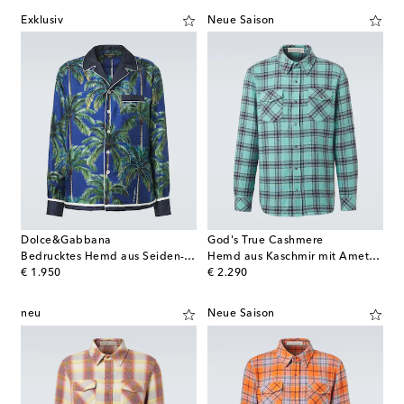
Exklusiv
Neue Saison
Dolce&Gabbana
God's True Cashmere
Bedrucktes Hemd aus Seiden-Twill
Hemd aus Kaschmir mit Amethyst
original price
original price
€ 1.950
€ 2.290
neu
Neue Saison