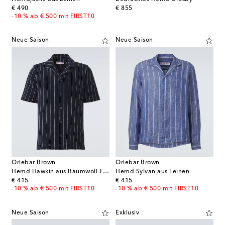
original price
original price
€ 490
€ 855
-10 % ab € 500 mit FIRST10
Neue Saison
Neue Saison
Orlebar Brown
Orlebar Brown
Hemd Hawkin aus Baumwoll-Frottee
Hemd Sylvan aus Leinen
original price
original price
€ 415
€ 415
-10 % ab € 500 mit FIRST10
-10 % ab € 500 mit FIRST10
Neue Saison
Exklusiv