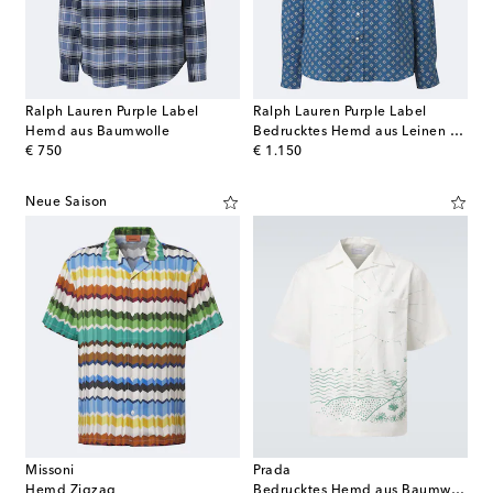
Ralph Lauren Purple Label
Ralph Lauren Purple Label
Hemd aus Baumwolle
Bedrucktes Hemd aus Leinen und Seide
original price
original price
€ 750
€ 1.150
Neue Saison
Missoni
Prada
Hemd Zigzag
Bedrucktes Hemd aus Baumwolle