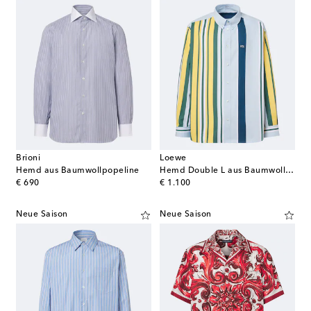
Brioni
Loewe
Hemd aus Baumwollpopeline
Hemd Double L aus Baumwoll-Twill
original price
original price
€ 690
€ 1.100
Neue Saison
Neue Saison