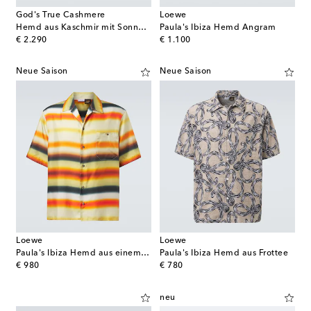
God's True Cashmere
Loewe
Hemd aus Kaschmir mit Sonnenstein
Paula's Ibiza Hemd Angram
original price
original price
€ 2.290
€ 1.100
Neue Saison
Neue Saison
Loewe
Loewe
Paula's Ibiza Hemd aus einem Baumwollgemisch
Paula's Ibiza Hemd aus Frottee
original price
original price
€ 980
€ 780
neu