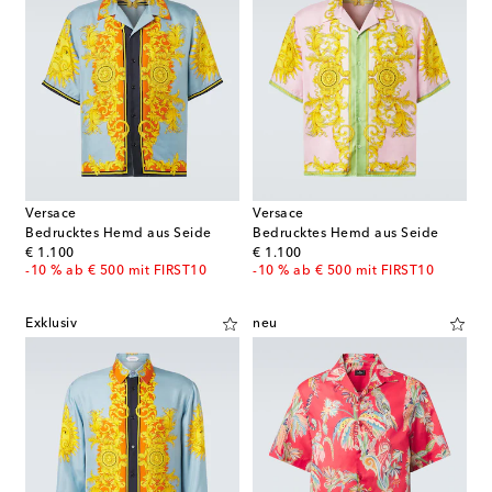
Versace
Versace
Bedrucktes Hemd aus Seide
Bedrucktes Hemd aus Seide
original price
original price
€ 1.100
€ 1.100
-10 % ab € 500 mit FIRST10
-10 % ab € 500 mit FIRST10
Exklusiv
neu