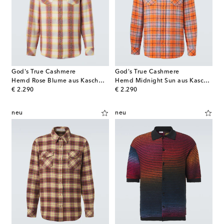
God's True Cashmere
God's True Cashmere
Hemd Rose Blume aus Kaschmir mit Sonnenstein
Hemd Midnight Sun aus Kaschmir mit Karneol
original price
original price
€ 2.290
€ 2.290
neu
neu