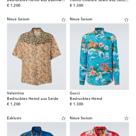
Bedrucktes Hemd aus Baumwolle
Hemd Couture Seam aus Seiden-Twill
original price
original price
€ 1.200
€ 1.300
Neue Saison
Neue Saison
Valentino
Gucci
Bedrucktes Hemd aus Seide
Bedrucktes Hemd
original price
original price
€ 1.200
€ 1.300
Exklusiv
Neue Saison