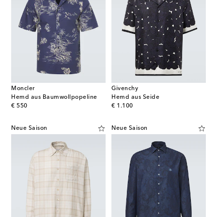
Moncler
Givenchy
Hemd aus Baumwollpopeline
Hemd aus Seide
original price
original price
€ 550
€ 1.100
Neue Saison
Neue Saison