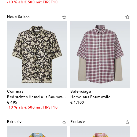
-10 % ab € 500 mit FIRST10
Neue Saison
Commas
Balenciaga
Bedrucktes Hemd aus Baumwolle und Seide
Hemd aus Baumwolle
original price
original price
€ 495
€ 1.100
-10 % ab € 500 mit FIRST10
Exklusiv
Exklusiv