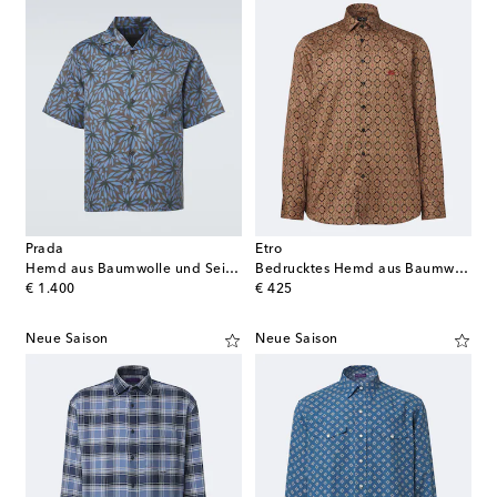
Prada
Etro
Hemd aus Baumwolle und Seide
Bedrucktes Hemd aus Baumwollpopeline
original price
original price
€ 1.400
€ 425
Neue Saison
Neue Saison