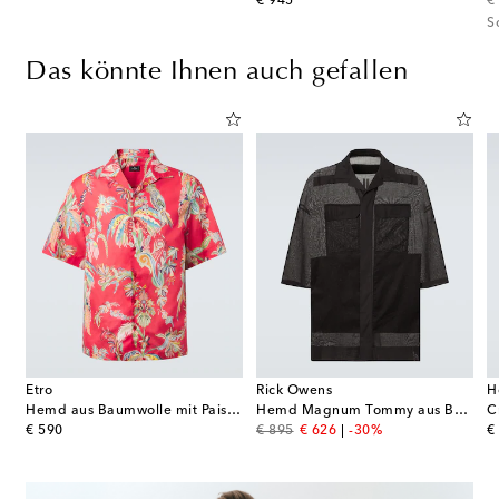
original price
or
€ 945
€
S
Das könnte Ihnen auch gefallen
Etro
Rick Owens
H
Hemd aus Baumwolle mit Paisley-Muster
Hemd Magnum Tommy aus Baumwolle
C
original price
original price
discount price
or
€ 590
€ 895
€ 626
-30%
€