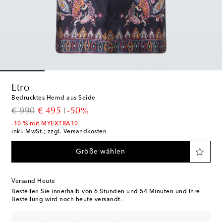
Etro
Bedrucktes Hemd aus Seide
original price
discount price
€ 990
€ 495
-50%
-10 % mit MYEXTRA10
inkl. MwSt.; zzgl. Versandkosten
Größe wählen
Versand Heute
Bestellen Sie innerhalb von
6 Stunden und 54 Minuten
und Ihre
Bestellung wird noch heute versandt.