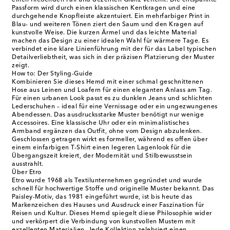
einen fließenden Fall und dezenten Glanz verleiht. Die entspannte
Passform wird durch einen klassischen Kentkragen und eine
durchgehende Knopfleiste akzentuiert. Ein mehrfarbiger Print in
Blau- und weiteren Tönen ziert den Saum und den Kragen auf
kunstvolle Weise. Die kurzen Ärmel und das leichte Material
machen das Design zu einer idealen Wahl für wärmere Tage. Es
verbindet eine klare Linienführung mit der für das Label typischen
Detailverliebtheit, was sich in der präzisen Platzierung der Muster
zeigt.
How to: Der Styling-Guide
Kombinieren Sie dieses Hemd mit einer schmal geschnittenen
Hose aus Leinen und Loafern für einen eleganten Anlass am Tag.
Für einen urbanen Look passt es zu dunklen Jeans und schlichten
Lederschuhen – ideal für eine Vernissage oder ein ungezwungenes
Abendessen. Das ausdrucksstarke Muster benötigt nur wenige
Accessoires. Eine klassische Uhr oder ein minimalistisches
Armband ergänzen das Outfit, ohne vom Design abzulenken.
Geschlossen getragen wirkt es formeller, während es offen über
einem einfarbigen T-Shirt einen legeren Lagenlook für die
Übergangszeit kreiert, der Modernität und Stilbewusstsein
ausstrahlt.
Über Etro
Etro wurde 1968 als Textilunternehmen gegründet und wurde
schnell für hochwertige Stoffe und originelle Muster bekannt. Das
Paisley-Motiv, das 1981 eingeführt wurde, ist bis heute das
Markenzeichen des Hauses und Ausdruck einer Faszination für
Reisen und Kultur. Dieses Hemd spiegelt diese Philosophie wider
und verkörpert die Verbindung von kunstvollen Mustern mit