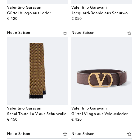
Valentino Garavani
Valentino Garavani
Gürtel VLogo aus Leder
Jacquard-Beanie aus Schurwolle
original price
original price
€ 420
€ 350
Neue Saison
Neue Saison
Valentino Garavani
Valentino Garavani
Schal Toute La V aus Schurwolle
Gürtel VLogo aus Veloursleder
original price
original price
€ 450
€ 420
Neue Saison
Neue Saison