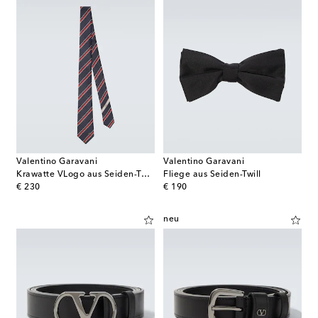
Valentino Garavani
Valentino Garavani
Krawatte VLogo aus Seiden-Twill
Fliege aus Seiden-Twill
original price
original price
€ 230
€ 190
neu