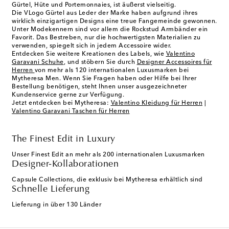
Gürtel
,
Hüte
und
Portemonnaies
, ist äußerst vielseitig.
Die VLogo Gürtel aus Leder der Marke haben aufgrund ihres
wirklich einzigartigen Designs eine treue Fangemeinde gewonnen.
Unter Modekennern sind vor allem die Rockstud Armbänder ein
Favorit. Das Bestreben, nur die hochwertigsten Materialien zu
verwenden, spiegelt sich in jedem Accessoire wider.
Entdecken Sie weitere Kreationen des Labels, wie
Valentino
Garavani Schuhe
, und stöbern Sie durch
Designer Accessoires für
Herren
von mehr als 120 internationalen Luxusmarken bei
Mytheresa Men. Wenn Sie Fragen haben oder Hilfe bei Ihrer
Bestellung benötigen, steht Ihnen unser ausgezeichneter
Kundenservice gerne zur Verfügung.
Jetzt entdecken bei Mytheresa:
Valentino Kleidung für Herren
|
Valentino Garavani Taschen für Herren
The Finest Edit in Luxury
Unser Finest Edit an mehr als 200 internationalen Luxusmarken
Designer-Kollaborationen
Capsule Collections, die exklusiv bei Mytheresa erhältlich sind
Schnelle Lieferung
Lieferung in über 130 Länder