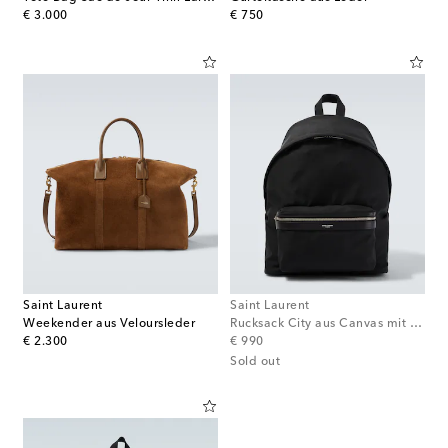
original price
original price
€ 3.000
€ 750
Saint Laurent
Saint Laurent
Weekender aus Veloursleder
Rucksack City aus Canvas mit Leder
original price
original price
€ 2.300
€ 990
Sold out