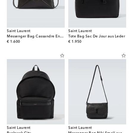
Saint Laurent
Saint Laurent
Messenger Bag Cassandre Envelope aus Leder
Tote Bag Sac De Jour aus Leder
original price
original price
€ 1.600
€ 1.950
Saint Laurent
Saint Laurent