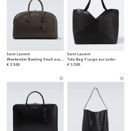
Saint Laurent
Saint Laurent
Weekender Bowling Small aus Leder
Tote Bag Y Large aus Leder
original price
original price
€ 3.500
€ 3.500