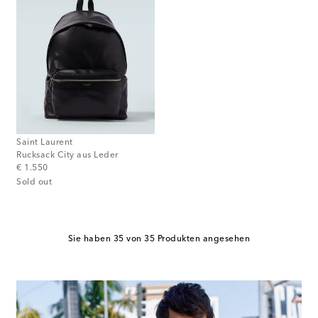
Saint Laurent
Rucksack City aus Leder
original price
€ 1.550
Sold out
Sie haben 35 von 35 Produkten angesehen