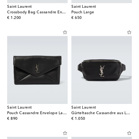
Saint Laurent
Saint Laurent
Crossbody Bag Cassandre Envelope aus Leder
Pouch Large
original price
original price
€ 1.200
€ 650
Saint Laurent
Saint Laurent
Pouch Cassandre Envelope Large aus Leder
Gürteltasche Cassandre aus Leder
original price
original price
€ 890
€ 1.050