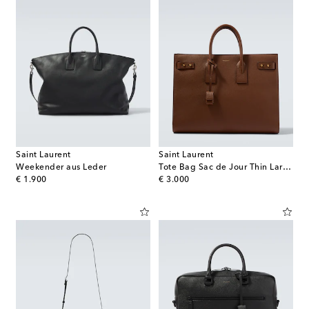
Saint Laurent
Saint Laurent
Weekender aus Leder
Tote Bag Sac de Jour Thin Large aus Leder
original price
original price
€ 1.900
€ 3.000