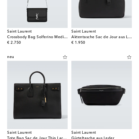
Saint Laurent
Saint Laurent
Crossbody Bag Solferino Medium aus Leder
Aktentasche Sac de Jour aus Leder
original price
original price
€ 2.750
€ 1.950
neu
Saint Laurent
Saint Laurent
Tote Bag Sac de Jour Thin Large
Gürteltasche aus Leder