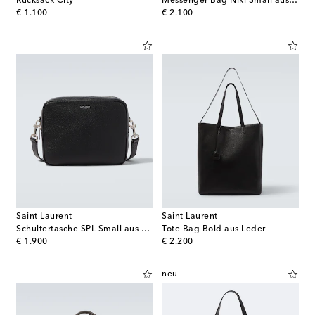
Rucksack City
Messenger Bag Niki Small aus Leder
original price
original price
€ 1.100
€ 2.100
Saint Laurent
Saint Laurent
Schultertasche SPL Small aus Leder
Tote Bag Bold aus Leder
original price
original price
€ 1.900
€ 2.200
neu