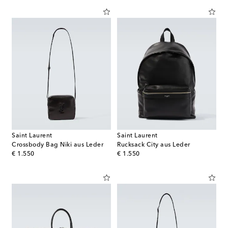
Saint Laurent
Saint Laurent
Crossbody Bag Niki aus Leder
Rucksack City aus Leder
original price
original price
€ 1.550
€ 1.550