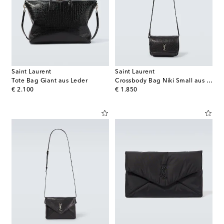
Saint Laurent
Saint Laurent
Tote Bag Giant aus Leder
Crossbody Bag Niki Small aus Leder
original price
original price
€ 2.100
€ 1.850