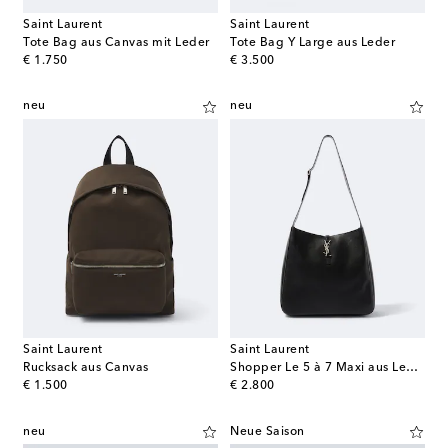
Saint Laurent
Saint Laurent
Tote Bag aus Canvas mit Leder
Tote Bag Y Large aus Leder
original price
original price
€ 1.750
€ 3.500
neu
neu
Saint Laurent
Saint Laurent
Rucksack aus Canvas
Shopper Le 5 à 7 Maxi aus Leder
original price
original price
€ 1.500
€ 2.800
neu
Neue Saison