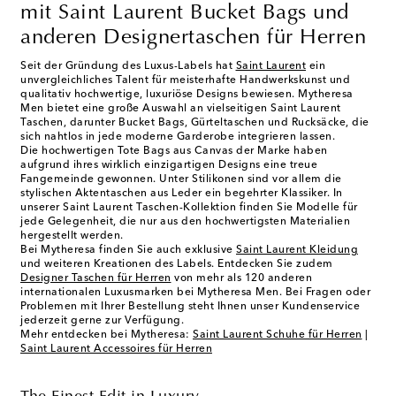
mit Saint Laurent Bucket Bags und
anderen Designertaschen für Herren
Seit der Gründung des Luxus-Labels hat
Saint Laurent
ein
unvergleichliches Talent für meisterhafte Handwerkskunst und
qualitativ hochwertige, luxuriöse Designs bewiesen. Mytheresa
Men bietet eine große Auswahl an vielseitigen Saint Laurent
Taschen, darunter Bucket Bags, Gürteltaschen und Rucksäcke, die
sich nahtlos in jede moderne Garderobe integrieren lassen.
Die hochwertigen Tote Bags aus Canvas der Marke haben
aufgrund ihres wirklich einzigartigen Designs eine treue
Fangemeinde gewonnen. Unter Stilikonen sind vor allem die
stylischen Aktentaschen aus Leder ein begehrter Klassiker. In
unserer Saint Laurent Taschen-Kollektion finden Sie Modelle für
jede Gelegenheit, die nur aus den hochwertigsten Materialien
hergestellt werden.
Bei Mytheresa finden Sie auch exklusive
Saint Laurent Kleidung
und weiteren Kreationen des Labels. Entdecken Sie zudem
Designer Taschen für Herren
von mehr als 120 anderen
internationalen Luxusmarken bei Mytheresa Men. Bei Fragen oder
Problemen mit Ihrer Bestellung steht Ihnen unser Kundenservice
jederzeit gerne zur Verfügung.
Mehr entdecken bei Mytheresa:
Saint Laurent Schuhe für Herren
|
Saint Laurent Accessoires für Herren