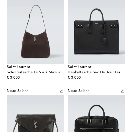
Saint Laurent
Saint Laurent
Schultertasche Le 5 à 7 Maxi aus Veloursleder
Henkeltasche Sac De Jour Large aus Leder
original price
original price
€ 3.000
€ 3.000
Neue Saison
Neue Saison