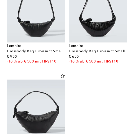
Lemaire
Lemaire
Crossbody Bag Croissant Small aus Leder
Crossbody Bag Croissant Small
original price
original price
€ 950
€ 650
-10 % ab € 500 mit FIRST10
-10 % ab € 500 mit FIRST10