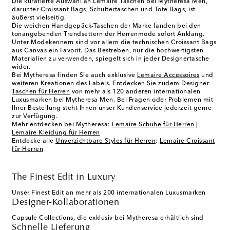
Die kuratierte Auswahl an
Lemaire Taschen
bei Mytheresa Men,
darunter
Croissant Bags
,
Schultertaschen
und
Tote Bags
, ist
äußerst vielseitig.
Die weichen Handgepäck-Taschen der Marke fanden bei den
tonangebenden Trendsettern der Herrenmode sofort Anklang.
Unter Modekennern sind vor allem die technischen Croissant Bags
aus Canvas ein Favorit. Das Bestreben, nur die hochwertigsten
Materialien zu verwenden, spiegelt sich in jeder Designertasche
wider.
Bei Mytheresa finden Sie auch exklusive
Lemaire Accessoires
und
weiteren Kreationen des Labels. Entdecken Sie zudem
Designer
Taschen für Herren
von mehr als 120 anderen internationalen
Luxusmarken bei Mytheresa Men. Bei Fragen oder Problemen mit
Ihrer Bestellung steht Ihnen unser Kundenservice jederzeit gerne
zur Verfügung.
Mehr entdecken bei Mytheresa:
Lemaire Schuhe für Herren
|
Lemaire Kleidung für Herren
Entdecke alle
Unverzichtbare Styles für Herren
:
Lemaire Croissant
für Herren
The Finest Edit in Luxury
Unser Finest Edit an mehr als 200 internationalen Luxusmarken
Designer-Kollaborationen
Capsule Collections, die exklusiv bei Mytheresa erhältlich sind
Schnelle Lieferung