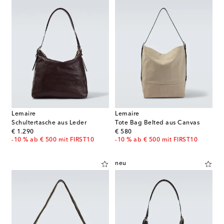
Lemaire
Lemaire
Schultertasche aus Leder
Tote Bag Belted aus Canvas
original price
original price
€ 1.290
€ 580
-10 % ab € 500 mit FIRST10
-10 % ab € 500 mit FIRST10
neu