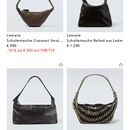
Lemaire
Lemaire
Schultertasche Croissant Small aus Leder
Schultertasche Belted aus Leder
original price
original price
€ 990
€ 1.290
-10 % ab € 500 mit FIRST10