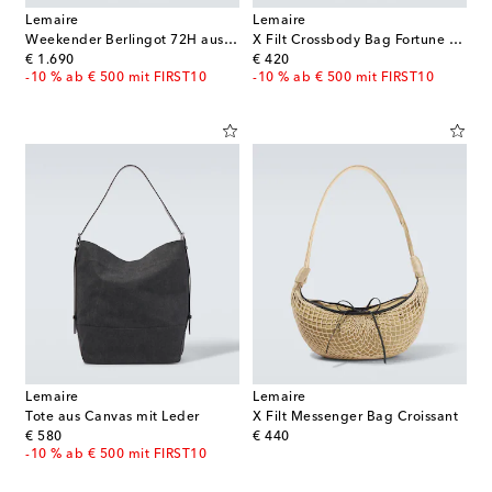
Lemaire
Lemaire
Weekender Berlingot 72H aus Leder
X Filt Crossbody Bag Fortune Croissant
original price
original price
€ 1.690
€ 420
-10 % ab € 500 mit FIRST10
-10 % ab € 500 mit FIRST10
Lemaire
Lemaire
Tote aus Canvas mit Leder
X Filt Messenger Bag Croissant
original price
original price
€ 580
€ 440
-10 % ab € 500 mit FIRST10