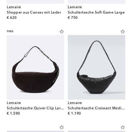
Lemaire
Lemaire
Shopper aus Canvas mit Leder
Schultertasche Soft Game Large
original price
original price
€ 620
€ 750
neu
Lemaire
Lemaire
Schultertasche Quiver Clip Large aus Veloursleder
Schultertasche Croissant Medium aus Leder
original price
original price
€ 1.590
€ 1.190