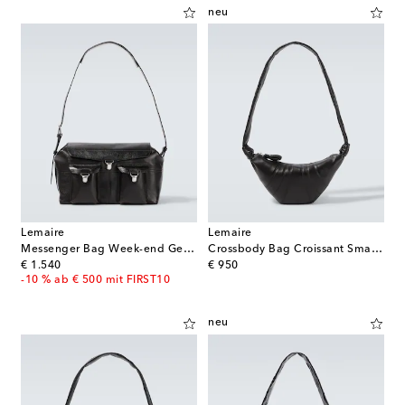
neu
Lemaire
Lemaire
Messenger Bag Week-end Gear aus Leder
Crossbody Bag Croissant Small aus Leder
original price
original price
€ 1.540
€ 950
-10 % ab € 500 mit FIRST10
neu