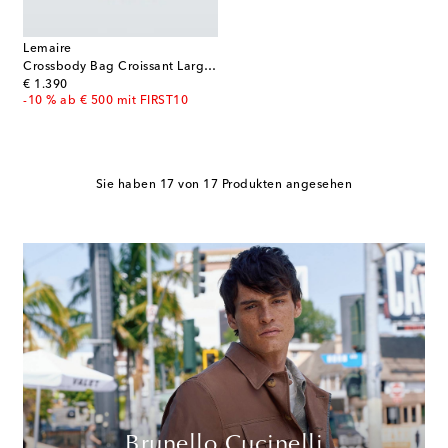
Lemaire
Crossbody Bag Croissant Large aus Leder
original price
€ 1.390
-10 % ab € 500 mit FIRST10
Sie haben 17 von 17 Produkten angesehen
Brunello Cucinelli