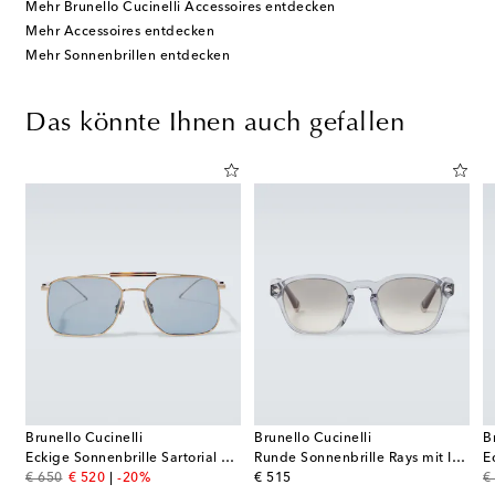
Mehr Brunello Cucinelli Accessoires entdecken
Mehr Accessoires entdecken
Mehr Sonnenbrillen entdecken
Das könnte Ihnen auch gefallen
Brunello Cucinelli
Brunello Cucinelli
B
eline 3 Dots
Eckige Sonnenbrille Sartorial Sunset
Runde Sonnenbrille Rays mit Intarsien
E
original price
discount price
original price
or
€ 650
€ 520
-20%
€ 515
€