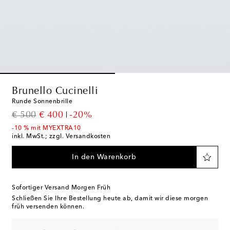
Brunello Cucinelli
Runde Sonnenbrille
original price
discount price
€ 500
€ 400
-20%
-10 % mit MYEXTRA10
inkl. MwSt.; zzgl. Versandkosten
In den Warenkorb
Sofortiger Versand Morgen Früh
Schließen Sie Ihre Bestellung heute ab, damit wir diese morgen
früh versenden können.