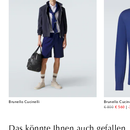
Brunello Cucinelli
Brunello Cucine
original price
discount
€ 800
€ 560
Das könnte Ihnen auch gefallen