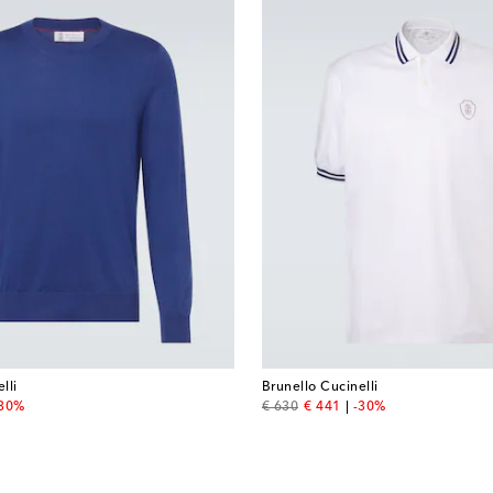
lli
Brunello Cucinelli
 price
original price
discount price
-30%
€ 630
€ 441
-30%