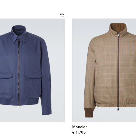
Moncler
original price
€ 1.700