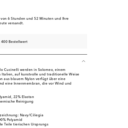
b von
6 Stunden und 52 Minuten
und Ihre
eute versandt.
 400 Bestellwert
lo Cucinelli werden in Solomeo, einem
n Italien, auf kunstvolle und traditionelle Weise
son aus blauem Nylon verfügt über eine
d eine Innenmembran, die vor Wind und
lyamid, 22% Elastan
chemische Reinigung
zeichnung: Navy/Ciliegia
100% Polyamid
ile Teile tierischen Ursprungs