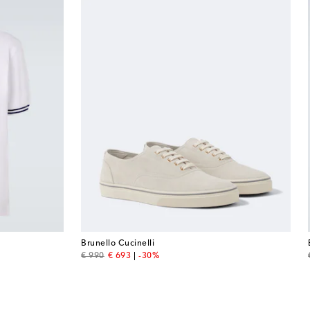
Brunello Cucinelli
original price
discount price
€ 990
€ 693
-30%