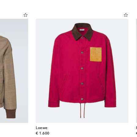
Loewe
original price
€ 1.600