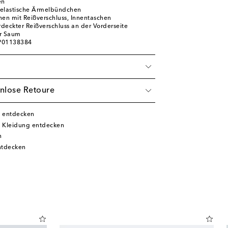
en
 elastische Ärmelbündchen
hen mit Reißverschluss, Innentaschen
rdeckter Reißverschluss an der Vorderseite
er Saum
 P01138384
nlose Retoure
i entdecken
i Kleidung entdecken
n
ntdecken