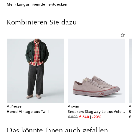
Mehr Langarmhemden entdecken
Kombinieren Sie dazu
A.Presse
Visvim
A
Hemd Vintage aus Twill
Sneakers Skagway Lo aus Veloursleder
original price
discount price
or
€ 800
€ 640
-20%
€
Das könnte Ihnen auch gefallen