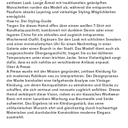
zeitlosen Look. Lange Ärmel mit traditionellen geknöpften
Manschetten runden das Modell ab, während die entspannte
Passform ideales Layering und vielseitige Styling-Möglichkeiten
ermöglicht.
How to: Der Styling-Guide
Tragen Sie dieses Hemd offen über einem weißen T-Shirt mit
Rundhalsausschnitt, kombiniert mit dunklem Denim oder einer
legeren Chino für ein stilvolles und zugleich entspanntes
Wochenend-Outfit. Ergänzen Sie den Look mit schlichten Sneakers
und einer minimalistischen Uhr für einen Nachmittag in einer
Galerie oder einen Brunch in der Stadt. Das Modell dient auch als
ausgezeichnete Übergangsschicht; tragen Sie es bei kühleren
Temperaturen unter einer leichten Jacke. Seine Vielseitigkeit sorgt
dafür, dass es sich nahtlos an verschiedene Anlässe anpasst.
Über A.Presse
A.Presse wurde mit der Mission gegründet, zeitlose Kleidung für
ein modernes Publikum neu zu interpretieren. Der Designprozess
der Marke beinhaltet eine tiefgehende Analyse von Vintage-
Kleidung, um deren Kernqualitäten zu extrahieren und Stücke zu
schaffen, die sich vertraut und innovativ zugleich anfühlen. Dieses
Hemd verkörpert diese Vision, indem es ein klassisches Workwear-
Basic mit einer luxuriösen Mischung aus Baumwolle und Seide
aufwertet. Das Ergebnis ist ein Kleidungsstück, das seine
utilitaristischen Wurzeln ehrt und gleichzeitig durch hochwertige
Materialien und durchdachte Konstruktion moderne Eleganz
ausstrahlt.