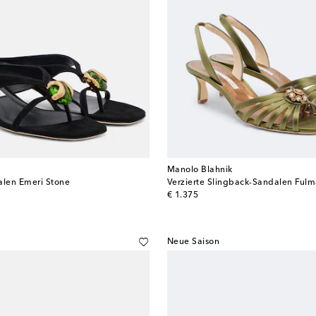
Manolo Blahnik
alen Emeri Stone
Verzierte Slingback-Sandalen Fulma
original price
€ 1.375
Neue Saison