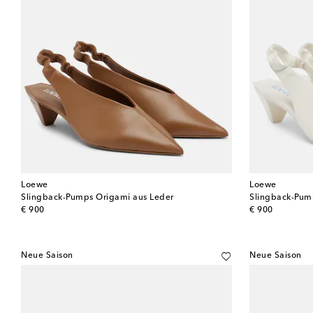
Loewe
Loewe
Slingback-Pumps Origami aus Leder
Slingback-Pum
original price
original price
€ 900
€ 900
Neue Saison
Neue Saison