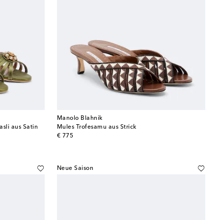
Manolo Blahnik
sli aus Satin
Mules Trofesamu aus Strick
original price
€ 775
Neue Saison