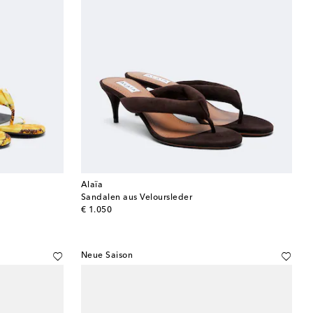
Alaïa
Sandalen aus Veloursleder
original price
€ 1.050
Neue Saison