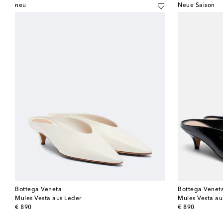
neu
Neue Saison
Bottega Veneta
Bottega Venet
Mules Vesta aus Leder
Mules Vesta au
original price
original price
€ 890
€ 890