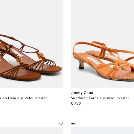
Jimmy Choo
alen Lova aus Veloursleder
Sandalen Farris aus Veloursleder
original price
€ 750
neu