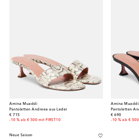
Amina Muaddi
Amina Muaddi
Pantoletten Andreea aus Leder
Pantoletten An
original price
original price
€ 715
€ 690
-10 % ab € 500 mit FIRST10
-10 % ab € 500
Neue Saison