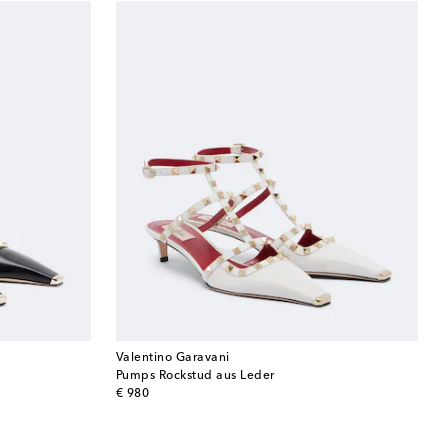
Valentino Garavani
Pumps Rockstud aus Leder
original price
€ 980