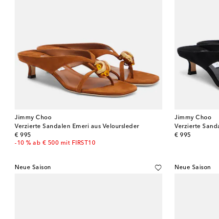
Jimmy Choo
Jimmy Choo
Verzierte Sandalen Emeri aus Veloursleder
Verzierte Sand
original price
original price
€ 995
€ 995
-10 % ab € 500 mit FIRST10
Neue Saison
Neue Saison