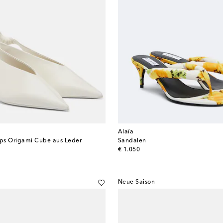
Alaïa
ps Origami Cube aus Leder
Sandalen
original price
€ 1.050
Neue Saison