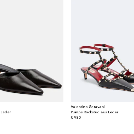
Valentino Garavani
s Leder
Pumps Rockstud aus Leder
original price
€ 980