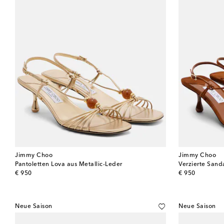
Jimmy Choo
Jimmy Choo
Pantoletten Lova aus Metallic-Leder
Verzierte Sand
original price
original price
€ 950
€ 950
Neue Saison
Neue Saison