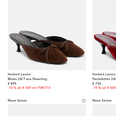
Herbert Levine
Herbert Levine
Mules 24/7 aus Shearling
Pantoletten 24
original price
original price
€ 895
€ 750
-10 % ab € 500 mit FIRST10
-10 % ab € 500
Neue Saison
Neue Saison