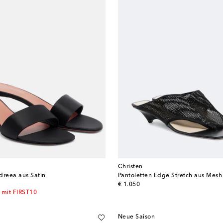
Christen
dreea aus Satin
Pantoletten Edge Stretch aus Mesh
original price
€ 1.050
 mit FIRST10
Neue Saison