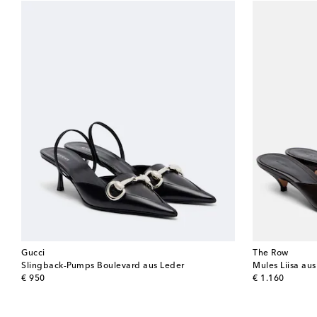
Gucci
The Row
Slingback-Pumps Boulevard aus Leder
Mules Liisa au
original price
original price
€ 950
€ 1.160