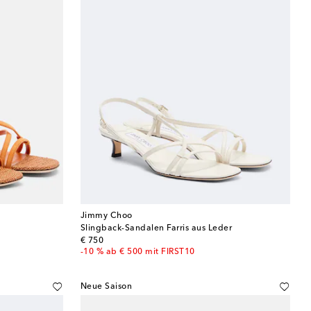
Jimmy Choo
Slingback-Sandalen Farris aus Leder
original price
€ 750
-10 % ab € 500 mit FIRST10
Neue Saison