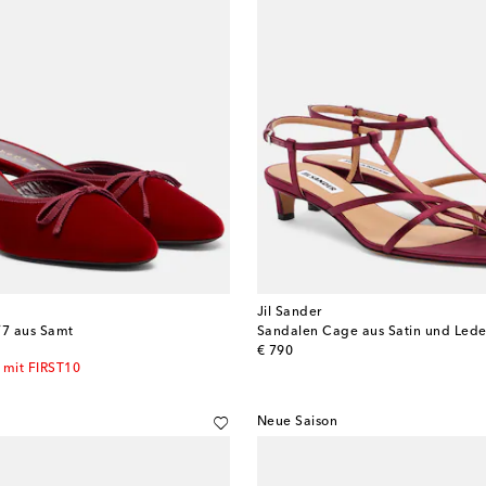
Jil Sander
/7 aus Samt
Sandalen Cage aus Satin und Lede
original price
€ 790
 mit FIRST10
Neue Saison