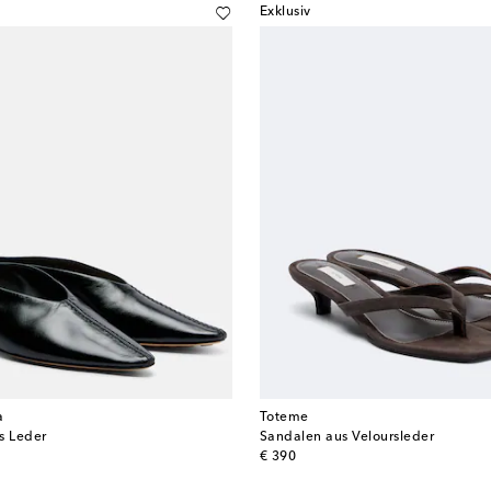
Exklusiv
a
Toteme
s Leder
Sandalen aus Veloursleder
original price
€ 390