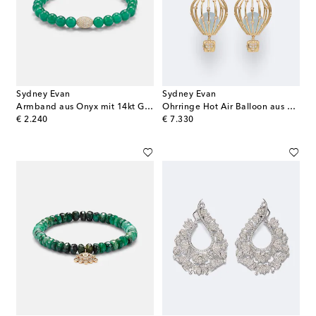
Sydney Evan
Sydney Evan
Armband aus Onyx mit 14kt Gelbgold und Diamanten
Ohrringe Hot Air Balloon aus 14kt Gelbgold mit Diamanten und Aquamarin
original price
original price
€ 2.240
€ 7.330