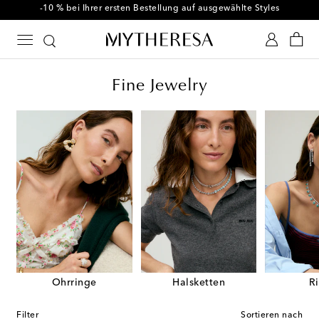
-10 % bei Ihrer ersten Bestellung auf ausgewählte Styles
Fine Jewelry
Ohrringe
Halsketten
R
Filter
Sortieren nach