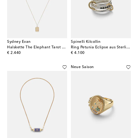
Sydney Evan
Spinelli Kilcollin
Halskette The Elephant Tarot Card aus 14kt Gelbgold mit Diamanten
Ring Petunia Eclipse aus Sterlingsilber mit 18kt Gelbgold und Diamanten
original price
original price
€ 2.440
€ 4.100
Neue Saison