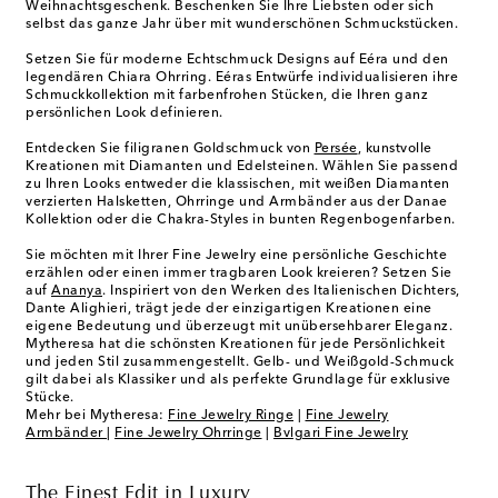
Weihnachtsgeschenk. Beschenken Sie Ihre Liebsten oder sich
selbst das ganze Jahr über mit wunderschönen Schmuckstücken.
Setzen Sie für moderne Echtschmuck Designs auf Eéra und den
legendären Chiara Ohrring. Eéras Entwürfe individualisieren ihre
Schmuckkollektion mit farbenfrohen Stücken, die Ihren ganz
persönlichen Look definieren.
Entdecken Sie filigranen Goldschmuck von
Persée
, kunstvolle
Kreationen mit Diamanten und Edelsteinen. Wählen Sie passend
zu Ihren Looks entweder die klassischen, mit weißen Diamanten
verzierten Halsketten, Ohrringe und Armbänder aus der Danae
Kollektion oder die Chakra-Styles in bunten Regenbogenfarben.
Sie möchten mit Ihrer Fine Jewelry eine persönliche Geschichte
erzählen oder einen immer tragbaren Look kreieren? Setzen Sie
auf
Ananya
. Inspiriert von den Werken des Italienischen Dichters,
Dante Alighieri, trägt jede der einzigartigen Kreationen eine
eigene Bedeutung und überzeugt mit unübersehbarer Eleganz.
Mytheresa hat die schönsten Kreationen für jede Persönlichkeit
und jeden Stil zusammengestellt. Gelb- und Weißgold-Schmuck
gilt dabei als Klassiker und als perfekte Grundlage für exklusive
Stücke.
Mehr bei Mytheresa:
Fine Jewelry Ringe
|
Fine Jewelry
Armbänder
|
Fine Jewelry Ohrringe
|
Bvlgari Fine Jewelry
The Finest Edit in Luxury