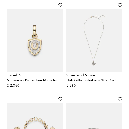
FoundRae
Stone and Strand
Anhänger Protection Miniature Crest aus 18kt Gelbgold mit Diamanten
Halskette Initial aus 10kt Gelbgold mit Diamanten
original price
original price
€ 2.360
€ 580