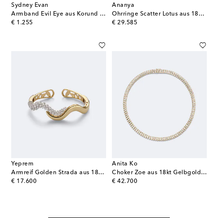
Sydney Evan
Ananya
Armband Evil Eye aus Korund mit 14kt Gelbgold und Diamanten
Ohrringe Scatter Lotus aus 18kt Weißgold mit Diamanten
original price
original price
€ 1.255
€ 29.585
Yeprem
Anita Ko
Armreif Golden Strada aus 18kt Gelbgold mit Diamanten
Choker Zoe aus 18kt Gelbgold mit Diamanten
original price
original price
€ 17.600
€ 42.700