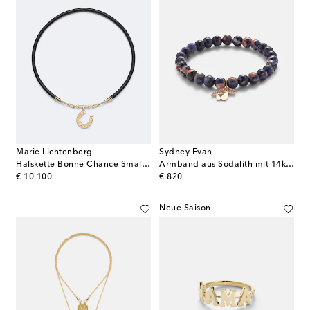
Marie Lichtenberg
Sydney Evan
Halskette Bonne Chance Small aus 18kt Gelbgold mit Diamanten
Armband aus Sodalith mit 14kt Gelbgold und Saphiren
original price
original price
€ 10.100
€ 820
Neue Saison