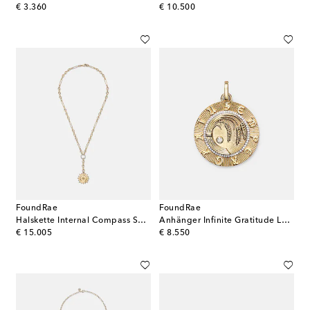
original price
original price
€ 3.360
€ 10.500
FoundRae
FoundRae
Halskette Internal Compass Small aus 18kt Gelbgold mit Diamanten
Anhänger Infinite Gratitude Large aus 18kt Gelbgold mit Diamanten
original price
original price
€ 15.005
€ 8.550