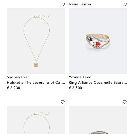
Neue Saison
Sydney Evan
Yvonne Léon
Halskette The Lovers Tarot Card aus 14kt Gelbgold mit Diamanten und Rubinen
Ring Alliance Coccinelle Scarabée Mini aus 9kt Gelbgold mit Diamanten und Emaille
original price
original price
€ 2.230
€ 2.500