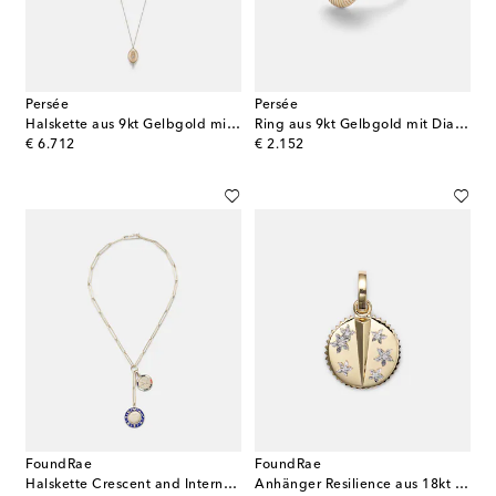
Persée
Persée
Halskette aus 9kt Gelbgold mit Diamanten
Ring aus 9kt Gelbgold mit Diamant
original price
original price
€ 6.712
€ 2.152
FoundRae
FoundRae
Halskette Crescent and Internal Compass aus 18kt Gelbgold mit Emaille und Diamanten
Anhänger Resilience aus 18kt Gelbgold mit Diamanten