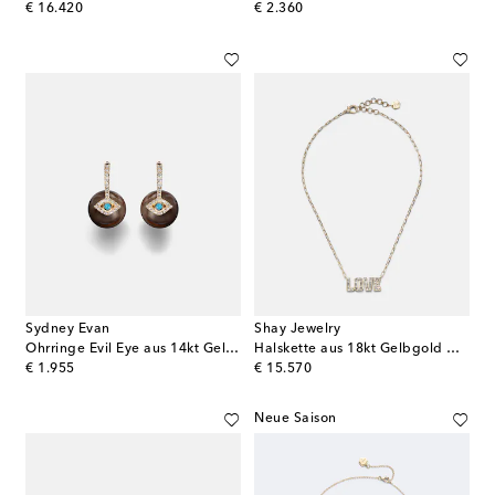
original price
original price
€ 16.420
€ 2.360
Sydney Evan
Shay Jewelry
Ohrringe Evil Eye aus 14kt Gelbgold mit Diamanten und Türkis
Halskette aus 18kt Gelbgold mit Diamanten
original price
original price
€ 1.955
€ 15.570
Neue Saison