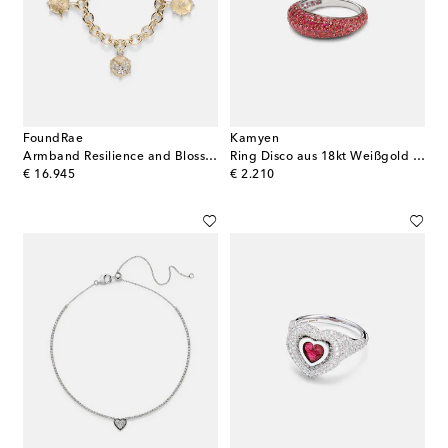
FoundRae
Kamyen
Armband Resilience and Blossom aus 18kt Gelbgold mit Diamanten
Ring Disco aus 18kt Weißgold mit Rubinen
original price
original price
€ 16.945
€ 2.210