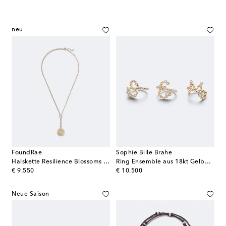
neu
FoundRae
Sophie Bille Brahe
Halskette Resilience Blossoms Medium aus 18kt Gelbgold mit Diamanten
Ring Ensemble aus 18kt Gelbgold mit Diamanten
original price
original price
€ 9.550
€ 10.500
Neue Saison