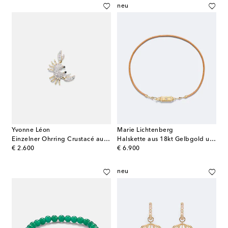
neu
Yvonne Léon
Marie Lichtenberg
Einzelner Ohrring Crustacé aus 9kt Gelbgold mit Diamanten
Halskette aus 18kt Gelbgold und Leder mit Diamanten
original price
original price
€ 2.600
€ 6.900
neu