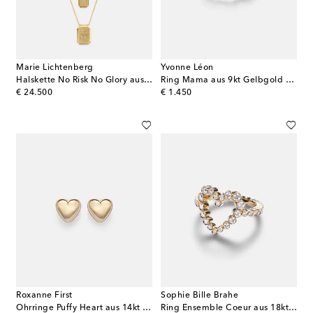
Marie Lichtenberg
Yvonne Léon
Halskette No Risk No Glory aus 18kt Gelbgold mit Diamanten
Ring Mama aus 9kt Gelbgold mit Diamanten
original price
original price
€ 24.500
€ 1.450
Roxanne First
Sophie Bille Brahe
Ohrringe Puffy Heart aus 14kt Gelbgold
Ring Ensemble Coeur aus 18kt Gelbgold mit Diamanten