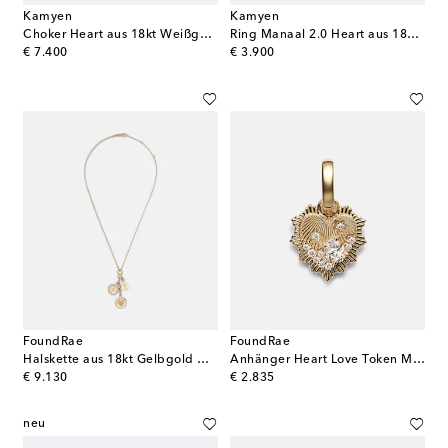
Kamyen
Kamyen
Choker Heart aus 18kt Weißgold mit Emaille und Diamanten
Ring Manaal 2.0 Heart aus 18kt Weißgold mit Emaille, Diamanten und Rubin
original price
original price
€ 7.400
€ 3.900
FoundRae
FoundRae
Halskette aus 18kt Gelbgold mit Diamanten
Anhänger Heart Love Token Mini aus 18kt Gelbgold mit Diamanten
original price
original price
€ 9.130
€ 2.835
neu