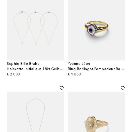
Sophie Bille Brahe
Yvonne Léon
Halskette Initial aus 18kt Gelbgold mit Diamanten
Ring Berlingot Pompadour Baby aus 9kt Gelbgold mit Edelsteinen
original price
original price
€ 2.000
€ 1.850