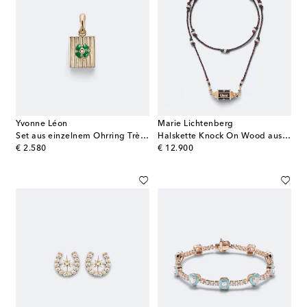
Yvonne Léon
Marie Lichtenberg
Set aus einzelnem Ohrring Trèfle and Le Cubo aus 9kt Gelbgold mit Diamanten
Halskette Knock On Wood aus 18kt Gelbgold mit Diamanten und Süßwasserperlen
original price
original price
€ 2.580
€ 12.900