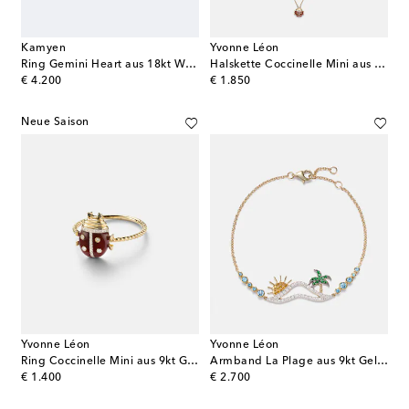
Kamyen
Yvonne Léon
Ring Gemini Heart aus 18kt Weißgold mit Emaille und Diamanten
Halskette Coccinelle Mini aus 9kt Gelbgold mit Diamanten und Achat
original price
original price
€ 4.200
€ 1.850
Neue Saison
Yvonne Léon
Yvonne Léon
Ring Coccinelle Mini aus 9kt Gelbgold mit Diamanten und Achat
Armband La Plage aus 9kt Gelbgold mit Edelsteinen
original price
original price
€ 1.400
€ 2.700