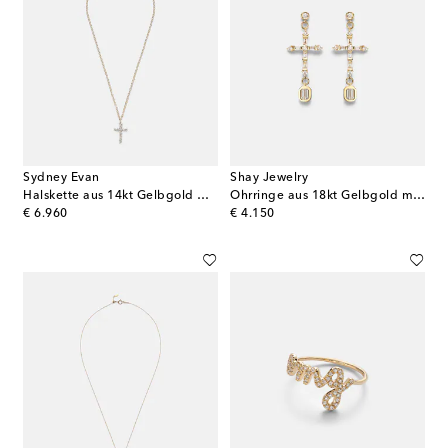
Sydney Evan
Shay Jewelry
Halskette aus 14kt Gelbgold mit Diamanten
Ohrringe aus 18kt Gelbgold mit Diamanten
original price
original price
€ 6.960
€ 4.150