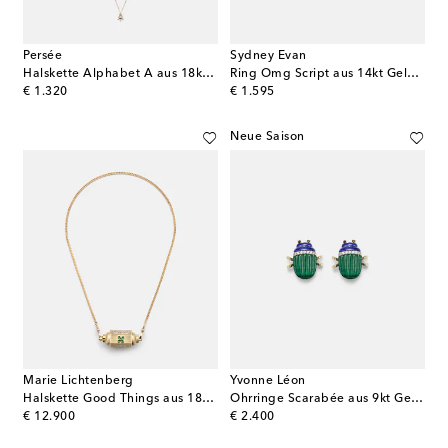
Persée
Sydney Evan
Halskette Alphabet A aus 18kt Gelbgold mit Diamanten
Ring Omg Script aus 14kt Gelbgold mit Diamanten
original price
original price
€ 1.320
€ 1.595
Neue Saison
Marie Lichtenberg
Yvonne Léon
Halskette Good Things aus 18kt Gelbgold mit Smaragden
Ohrringe Scarabée aus 9kt Gelbgold mit Edelsteinen
original price
original price
€ 12.900
€ 2.400