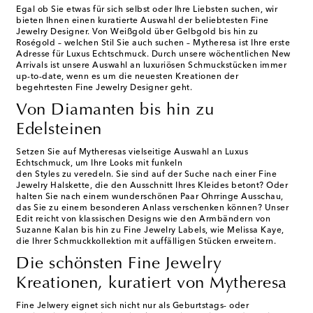
Egal ob Sie etwas für sich selbst oder Ihre Liebsten suchen, wir
bieten Ihnen einen kuratierte Auswahl der beliebtesten Fine
Jewelry Designer. Von Weißgold über Gelbgold bis hin zu
Roségold – welchen Stil Sie auch suchen – Mytheresa ist Ihre erste
Adresse für Luxus Echtschmuck. Durch unsere wöchentlichen New
Arrivals ist unsere Auswahl an luxuriösen Schmuckstücken immer
up-to-date, wenn es um die neuesten Kreationen der
begehrtesten Fine Jewelry Designer geht.
Von Diamanten bis hin zu
Edelsteinen
Setzen Sie auf Mytheresas vielseitige Auswahl an Luxus
Echtschmuck, um Ihre Looks mit funkeln
den Styles zu veredeln. Sie sind auf der Suche nach einer Fine
Jewelry Halskette, die den Ausschnitt Ihres Kleides betont? Oder
halten Sie nach einem wunderschönen Paar Ohrringe Ausschau,
das Sie zu einem besonderen Anlass verschenken können? Unser
Edit reicht von klassischen Designs wie den Armbändern von
Suzanne Kalan bis hin zu Fine Jewelry Labels, wie Melissa Kaye,
die Ihrer Schmuckkollektion mit auffälligen Stücken erweitern.
Die schönsten Fine Jewelry
Kreationen, kuratiert von Mytheresa
Fine Jelwery eignet sich nicht nur als Geburtstags- oder