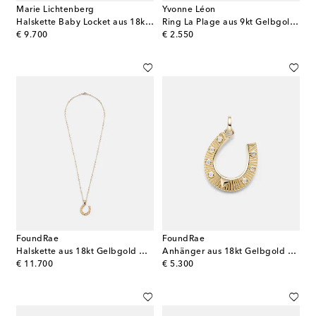
Marie Lichtenberg
Yvonne Léon
Halskette Baby Locket aus 18kt Gelbgold mit Rubinen und Lapislazuli
Ring La Plage aus 9kt Gelbgold mit Edelsteinen
original price
original price
€ 9.700
€ 2.550
FoundRae
FoundRae
Halskette aus 18kt Gelbgold mit Diamanten
Anhänger aus 18kt Gelbgold mit Diamanten
original price
original price
€ 11.700
€ 5.300