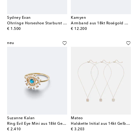
Sydney Evan
Kamyen
Ohrringe Horseshoe Starburst aus 14kt Gelbgold mit Diamanten
Armband aus 18kt Roségold mit Emaille und Diamanten
original price
original price
€ 1.500
€ 12.200
neu
Suzanne Kalan
Mateo
Ring Evil Eye Mini aus 18kt Gelbgold mit Diamanten und Türkis
Halskette Initial aus 14kt Gelbgold mit Diamanten und Quarz
original price
original price
€ 2.410
€ 3.203