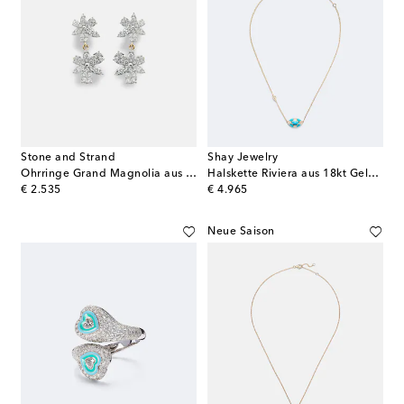
Stone and Strand
Shay Jewelry
Ohrringe Grand Magnolia aus 14kt Gelbgold mit Diamanten
Halskette Riviera aus 18kt Gelbgold mit Diamanten und Türkisen
original price
original price
€ 2.535
€ 4.965
Neue Saison