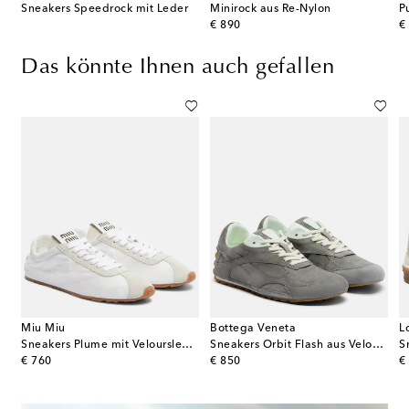
asche Prada Passage Medium aus Leder
Sneakers Speedrock mit Leder
Minirock aus Re-Nylon
P
original price
or
€ 890
€
Das könnte Ihnen auch gefallen
Miu Miu
Bottega Veneta
L
ram aus Veloursleder
Sneakers Plume mit Veloursleder
Sneakers Orbit Flash aus Veloursleder
original price
original price
or
€ 760
€ 850
€