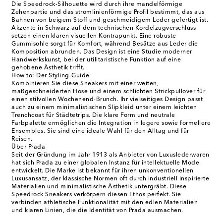
Die Speedrock-Silhouette wird durch ihre mandelförmige
Zehenpartie und das stromlinienförmige Profil bestimmt, das aus
Bahnen von beigem Stoff und geschmeidigem Leder gefertigt ist.
Akzente in Schwarz auf dem technischen Kordelzugverschluss
setzen einen klaren visuellen Kontrapunkt. Eine robuste
Gummisohle sorgt für Komfort, während Besätze aus Leder die
Komposition abrunden. Das Design ist eine Studie moderner
Handwerkskunst, bei der utilitaristische Funktion auf eine
gehobene Ästhetik trifft.
How to: Der Styling-Guide
Kombinieren Sie diese Sneakers mit einer weiten,
maßgeschneiderten Hose und einem schlichten Strickpullover für
einen stilvollen Wochenend-Brunch. Ihr vielseitiges Design passt
auch zu einem minimalistischen Slipkleid unter einem leichten
Trenchcoat für Städtetrips. Die klare Form und neutrale
Farbpalette ermöglichen die Integration in legere sowie formellere
Ensembles. Sie sind eine ideale Wahl für den Alltag und für
Reisen.
Über Prada
Seit der Gründung im Jahr 1913 als Anbieter von Luxuslederwaren
hat sich Prada zu einer globalen Instanz für intellektuelle Mode
entwickelt. Die Marke ist bekannt für ihren unkonventionellen
Luxusansatz, der klassische Normen oft durch industriell inspirierte
Materialien und minimalistische Ästhetik untergräbt. Diese
Speedrock Sneakers verkörpern diesen Ethos perfekt. Sie
verbinden athletische Funktionalität mit den edlen Materialien
und klaren Linien, die die Identität von Prada ausmachen.