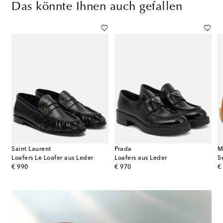
Das könnte Ihnen auch gefallen
Saint Laurent
Prada
M
Loafers Le Loafer aus Leder
Loafers aus Leder
S
original price
original price
or
€ 990
€ 970
€