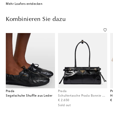
Mehr Loafers entdecken
Kombinieren Sie dazu
Prada
Prada
P
Segelschuhe Shuffle aus Leder
Schultertasche Prada Bonnie Medium aus Leder
H
original price
or
€ 2.650
€
Sold out