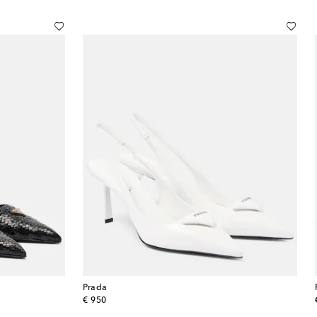
Prada
original price
€ 950