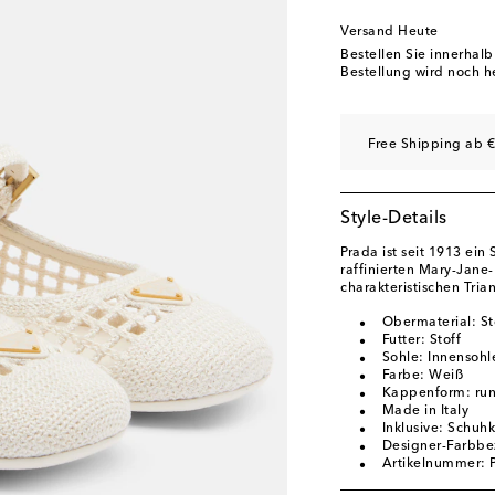
EU 40
Auf die Wunsc
Versand Heute
EU 40.5
Auf die Wun
Bestellen Sie innerhal
Bestellung wird noch h
EU 41
Auf die Wunsc
EU 41.5
Auf die Wun
Free Shipping ab €
Style-Details
Prada ist seit 1913 ein
raffinierten Mary-Jane
charakteristischen Tria
Obermaterial: St
Futter: Stoff
Sohle: Innensohl
Farbe: Weiß
Kappenform: run
Made in Italy
Inklusive: Schuh
Designer-Farbbe
Artikelnummer: