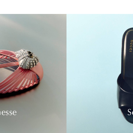
nesse
S