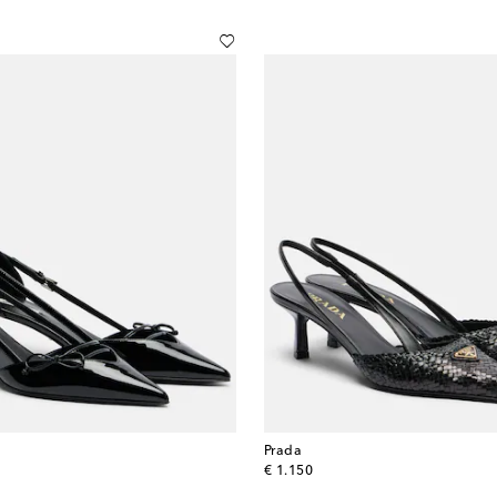
Prada
original price
€ 1.150