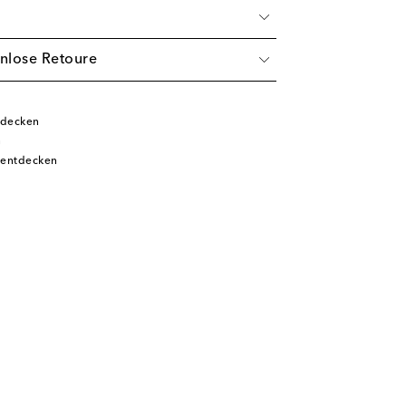
nlose Retoure
tdecken
n
 entdecken