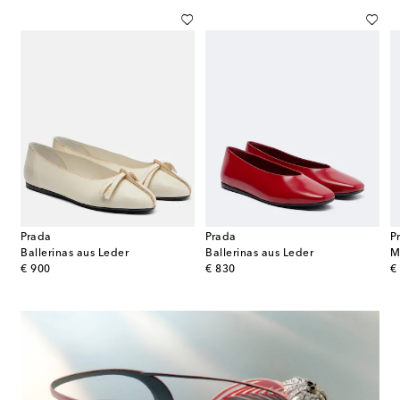
Prada
Prada
P
Ballerinas aus Leder
Ballerinas aus Leder
original price
original price
or
€ 900
€ 830
€