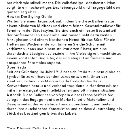
praktisch wie stilvoll macht. Die vollständige Lederkonstruktion
sorgt für ein hochwertiges Erscheinungsbild und Tragegefühl den
ganzen Tag über.
How to: Der Styling-Guide
Werten Sie einen Tageslook auf, indem Sie diese Ballerinas zu
einem plissierten Midirock und einem feinen Kaschmirpullover für
Termine in der Stadt stylen. Sie sind auch ein fester Bestandteil
der professionellen Garderobe und passen nahtlos zu weiten
Anzughosen und einem klassischen Hemd für das Büro. Für ein
Treffen am Wochenende kombinieren Sie die Schuhe mit
verkürzten Jeans und einem strukturierten Blazer, um eine
durchdachte Lässigkeit zu erzielen. Ihre Vielseitigkeit macht sie zu
einem konstanten Begleiter, der sich elegant an formelle und
entspannte Ensembles anpasst.
Über Prada
Seit der Gründung im Jahr 1913 hat sich Prada zu einem globalen
Symbol für zukunftsweisenden Luxus entwickelt. Unter der
kreativen Leitung von Miuccia Prada forderte das Haus
Konventionen heraus und verband traditionelle Handwerkskunst
mit einer einzigartigen intellektuellen und oft minimalistischen
Ästhetik. Diese Ballerinas verkörpern dieses Ethos perfekt. Sie
spiegeln das Engagement der Marke für edle Materialien und
Designs wider, die kurzlebige Trends überdauern, und bieten
durch ihre durchdachte Konstruktion und zeitlose Ausstrahlung ein
Stück des beständigen Erbes des Labels.