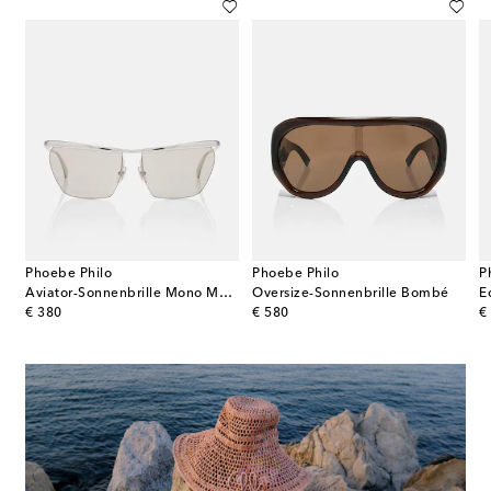
Phoebe Philo
Phoebe Philo
P
Aviator-Sonnenbrille Mono Metal
Oversize-Sonnenbrille Bombé
E
original price
original price
or
€ 380
€ 580
€