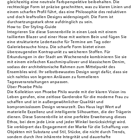
gleichzeitig eine neutrale Farbperspektive beibehalten. Die
rechteckige Form ist präzise geschnitten, was zu klaren Linien und
einem scharfen Profil führt, das eine Philosophie des reduktiven
und doch kraftvollen Designs widerspiegelt. Die Form ist
durchsetzungsstark ohne aufdringlich zu sein.
How to: Der Styling-Guide
Integrieren Sie diese Sonnenbrille in einen Look mit einem
taillierten Blazer und einer Hose mit weitem Bein und fügen Sie
eine strukturierte Ledertasche für Termine am Tag oder
Galeriebesuche hinzu. Die scharfe Form bietet einen
überzeugenden Kontrapunkt zu weicheren Stoffen. Für
Erkundungen in der Stadt am Wochenende kombinieren Sie sie
mit einem einfachen Kaschmirpullover und klassischem Denim,
sodass der architektonische Rahmen zum Mittelpunkt des
Ensembles wird. Ihr selbstbewusstes Design sorgt dafür, dass sie
sich nahtlos von legeren Anlässen zu formelleren
Tagesveranstaltungen anpassen.
Über Phoebe Philo
Die Kollektion von Phoebe Philo wurde mit der klaren Vision ins
Leben gerufen, eine zeitlose Garderobe für die moderne Frau zu
schaffen und ist in außergewöhnlicher Qualität und
kompromisslosem Design verwurzelt. Das Haus legt Wert auf
materielle Exzellenz und intelligente Silhouetten, die der Trägerin
dienen. Diese Sonnenbrille ist eine perfekte Erweiterung dieses
Ethos, bei dem jede Linie und jeder Winkel berücksichtigt wird.
Sie verkörpert das Engagement der Marke für die Schaffung von
Objekten mit Substanz und Stil, Stücke, die nicht durch Trends,
sondern durch ihre inhärente Integrität und dauerhafte