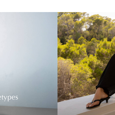
etypes