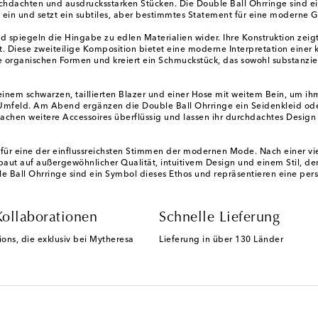
hdachten und ausdrucksstarken Stücken. Die Double Ball Ohrringe sind eine
ht ein und setzt ein subtiles, aber bestimmtes Statement für eine moderne 
d spiegeln die Hingabe zu edlen Materialien wider. Ihre Konstruktion zei
. Diese zweiteilige Komposition bietet eine moderne Interpretation einer 
e organischen Formen und kreiert ein Schmuckstück, das sowohl substanziell 
em schwarzen, taillierten Blazer und einer Hose mit weitem Bein, um ihm
n Umfeld. Am Abend ergänzen die Double Ball Ohrringe ein Seidenkleid od
achen weitere Accessoires überflüssig und lassen ihr durchdachtes Design 
für eine der einflussreichsten Stimmen der modernen Mode. Nach einer vie
t auf außergewöhnlicher Qualität, intuitivem Design und einem Stil, der 
ble Ball Ohrringe sind ein Symbol dieses Ethos und repräsentieren eine p
Kollaborationen
Schnelle Lieferung
ions, die exklusiv bei Mytheresa
Lieferung in über 130 Länder