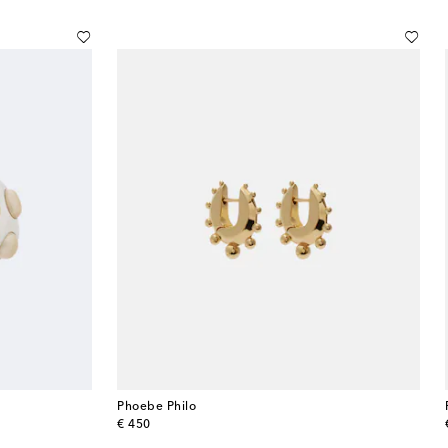
Phoebe Philo
original price
€ 450