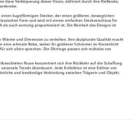
 klare Verkörperung dieser Vision, definiert durch ihre fließende,
Garderobe.
gt einen kugelförmigen Stecker, der einen größeren, beweglichen
klassischen Form und wird mit einem einfachen Steckverschluss für
als auch anmutig proportioniert ist. Die Reinheit des Designs ist
 Wärme und Dimension zu verleihen. Ihre skulpturale Qualität macht
er eine schmale Robe, wobei ihr goldener Schimmer im Kerzenlicht
für sich allein sprechen. Die Ohrringe passen sich mühelos von
lbeachteten Pause konzentriert sich ihre Rückkehr auf die Schaffung
saisonale Trends überdauert. Jede Kollektion ist eine Edition von
ersönliche und beständige Verbindung zwischen Trägerin und Objekt.