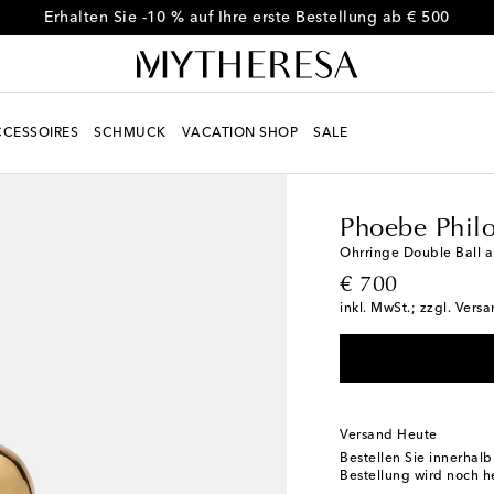
Erhalten Sie -10 % auf Ihre erste Bestellung ab € 500
CESSOIRES
SCHMUCK
VACATION SHOP
SALE
Women
Designer
Ph
Phoebe Phil
Ohrringe Double Ball au
original price
€ 700
inkl. MwSt.; zzgl. Vers
Versand Heute
Bestellen Sie innerhal
Bestellung wird noch h