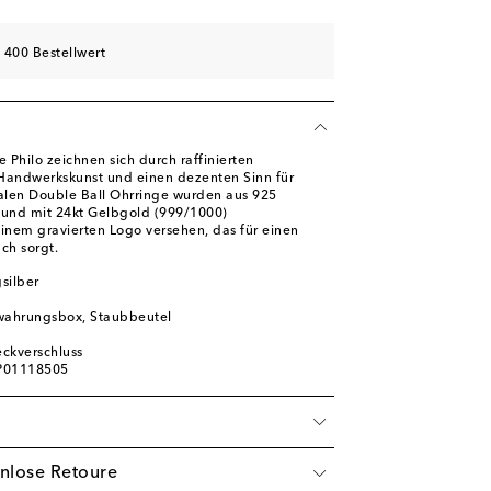
 400 Bestellwert
 Philo zeichnen sich durch raffinierten
 Handwerkskunst und einen dezenten Sinn für
ralen Double Ball Ohrringe wurden aus 925
gt und mit 24kt Gelbgold (999/1000)
einem gravierten Logo versehen, das für einen
ch sorgt.
gsilber
ewahrungsbox, Staubbeutel
eckverschluss
 P01118505
nlose Retoure