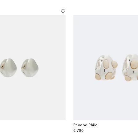
Phoebe Philo
original price
€ 700