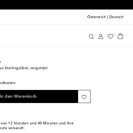
Österreich
|
Deutsch
oebe Philo
Schmuck
Modeschmuck
Ohrringe
o
s Sterlingsilber, vergoldet
andkosten
In den Warenkorb
b von
12 Stunden und 40 Minuten
und Ihre
eute versandt.