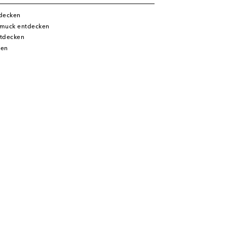
tdecken
hmuck entdecken
tdecken
ken