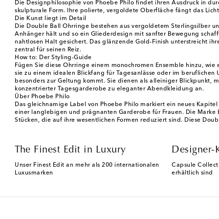
Die Designphilosophie von Phoebe Philo findet ihren Ausdruck in durc
skulpturale Form. Ihre polierte, vergoldete Oberfläche fängt das Lic
Die Kunst liegt im Detail
Die Double Ball Ohrringe bestehen aus vergoldetem Sterlingsilber un
Anhänger hält und so ein Gliederdesign mit sanfter Bewegung schafft
nahtlosen Halt gesichert. Das glänzende Gold-Finish unterstreicht ihr
zentral für seinen Reiz.
How to: Der Styling-Guide
Fügen Sie diese Ohrringe einem monochromen Ensemble hinzu, wie ein
sie zu einem idealen Blickfang für Tagesanlässe oder im berufliche
besonders zur Geltung kommt. Sie dienen als alleiniger Blickpunkt, m
konzentrierter Tagesgarderobe zu eleganter Abendkleidung an.
Über Phoebe Philo
Das gleichnamige Label von Phoebe Philo markiert ein neues Kapitel 
einer langlebigen und prägnanten Garderobe für Frauen. Die Marke bau
Stücken, die auf ihre wesentlichen Formen reduziert sind. Diese Dou
The Finest Edit in Luxury
Designer-
Unser Finest Edit an mehr als 200 internationalen
Capsule Collect
Luxusmarken
erhältlich sind