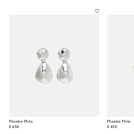
Phoebe Philo
Phoebe Philo
original price
original price
€ 650
€ 450