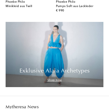
Phoebe Philo
Phoebe Philo
Minikleid aus Twill
Pumps Soft aus Lackleder
original price
€ 990
Exklusive Alaïa Archetypes
Shop now
Mytheresa News