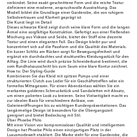
verbindet. Seine exakt geschnittene Form und die reiche Textur
definieren eine moderne, anspruchsvolle Ausstrahlung. Das
Modell bildet die Grundlage einer Garderobe, die von ruhigem
Selbstvertrauen und Klarheit geprägt ist.
Die Kunst liegt im Detail
Dieses schwarze Kleid zeigt durch seine klare Form und die langen
Ärmel eine sorgfältige Konstruktion. Gefertigt aus einer fließenden
Mischung aus Viskose und Seide, bietet der Stoff eine dezente
Textur und einen eleganten Fall. Das Design bleibt pur und
konzentriert sich auf die Passform und die Qualität des Materials.
Ein kurzer Schlitz am Rücken sorgt für Bewegungsfreiheit und
ergänzt ein durchdachtes und strukturelles Kleidungsstück für den
Alltag. Die Linie wird durch präzise Schneiderkunst bestimmt, die
vom Rundhalsausschnitt bis zum Saum eine klare Kontur zeichnet.
How to: Der Styling-Guide
Kombinieren Sie das Kleid mit spitzen Pumps und einer
strukturierten Clutch aus Leder für ein Geschäftstreffen oder ein
formelles Mittagessen. Für einen Abendanlass wählen Sie ein
markantes goldenes Schmuckstück und Sandaletten mit Absatz,
um einen polierten Look zu kreieren. Seine Vielseitigkeit macht es
zur idealen Basis für verschiedene Anlässe, von
Galerieeröffnungen bis zu wichtigen Kundenpräsentationen. Das
langärmelige Design ist besonders für die Übergangszeit
geeignet und bietet Bedeckung mit Stil.
Über Phoebe Philo
Mit einer Vision von kompromissloser Qualität und intelligentem
Design hat Phoebe Philo einen einzigartigen Platz in der
Luxusmodewelt etabliert. Die Marke steht für eine Garderobe, die