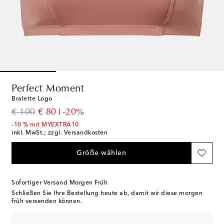
Perfect Moment
Bralette Logo
original price
discount price
€ 100
€ 80
-20%
-10 % mit MYEXTRA10
inkl. MwSt.; zzgl. Versandkosten
Größe wählen
Sofortiger Versand Morgen Früh
Schließen Sie Ihre Bestellung heute ab, damit wir diese morgen
früh versenden können.