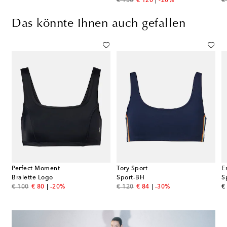
original price
discount price
or
€ 150
€ 120
-20%
€
Das könnte Ihnen auch gefallen
Perfect Moment
Tory Sport
E
Bralette Logo
Sport-BH
S
original price
discount price
original price
discount price
or
€ 100
€ 80
-20%
€ 120
€ 84
-30%
€