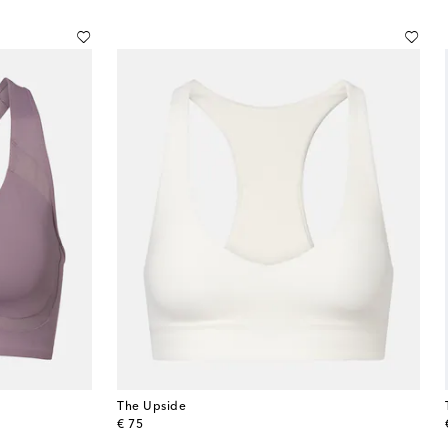
The Upside
original price
€ 75