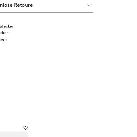
nlose Retoure
ntdecken
ecken
cken