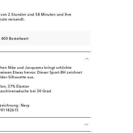
b von
2 Stunden und 58 Minuten
und Ihre
eute versandt.
 400 Bestellwert
chen Nike und Jacquems bringt schlichte
issen Etwas hervor. Dieser Sport-BH zeichnet
lder-Silhouette aus.
lon, 37% Elastan
Maschinenwäsche bei 30 Grad
m
zeichnung: Navy
 P01182615