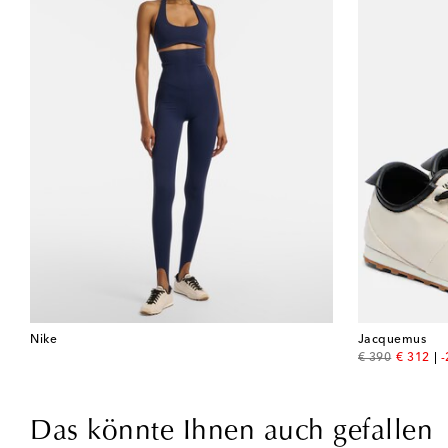
Nike
Jacquemus
original price
discount
€ 390
€ 312
Das könnte Ihnen auch gefallen