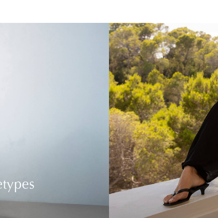
etypes