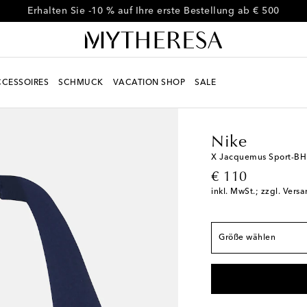
Code FIRST10 für -10 % auf ausgewählte Styles
CESSOIRES
SCHMUCK
VACATION SHOP
SALE
Women
Designer
Ni
Fällt der Größe ents
Nike
XS
X Jacquemus Sport-BH
original price
€ 110
S
inkl. MwSt.; zzgl. Vers
M
Auf die Wunschli
L
Geringe Verfügbar
Größe wählen
XL
Letzter Artikel