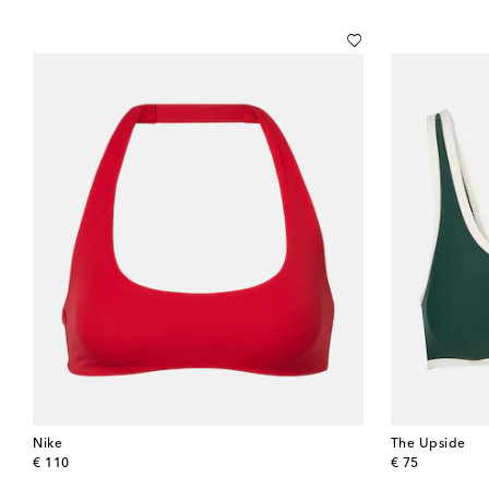
Nike
The Upside
original price
original price
€ 110
€ 75