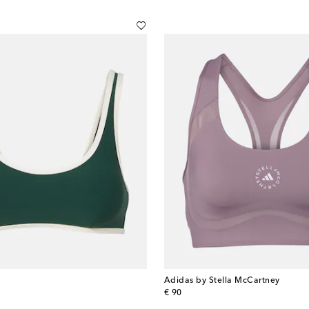
Adidas by Stella McCartney
original price
€ 90