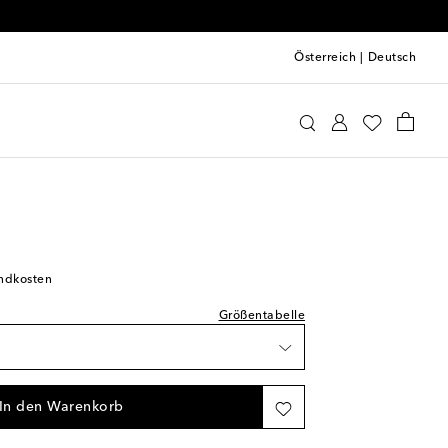
Österreich
|
Deutsch
ke
Kleidung
Activewear
BHs
prechend normal aus
andkosten
ste
Größentabelle
keit
In den Warenkorb