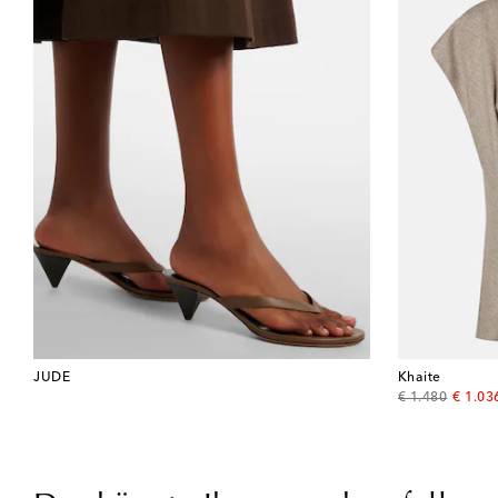
JUDE
Khaite
original price
discou
€ 1.480
€ 1.03