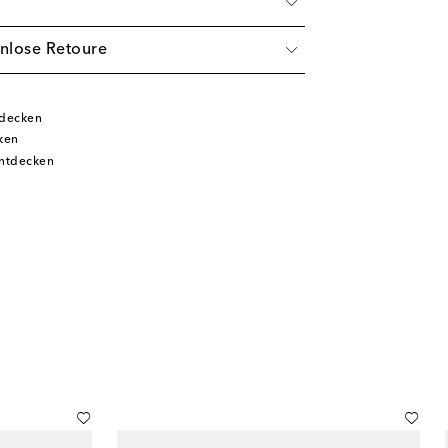
nlose Retoure
decken
ken
ntdecken