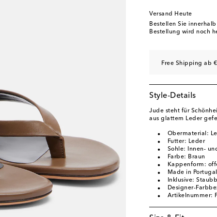
EU 40.5
Auf die Wun
Versand Heute
EU 41
Auf die Wunsc
Bestellen Sie innerhal
Bestellung wird noch h
EU 41.5
Letzter Arti
EU 42
Geringe Verf
Free Shipping ab €
Style-Details
Jude steht für Schönhe
aus glattem Leder gefe
Obermaterial: L
Futter: Leder
Sohle: Innen- un
Farbe: Braun
Kappenform: off
Made in Portuga
Inklusive: Staub
Designer-Farbbe
Artikelnummer: