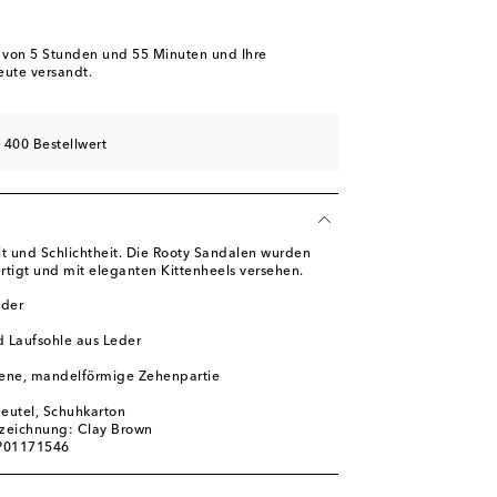
schliste
hliste
b von
5 Stunden und 55 Minuten
und Ihre
eute versandt.
kel
ügbarkeit
 400 Bestellwert
it und Schlichtheit. Die Rooty Sandalen wurden
rtigt und mit eleganten Kittenheels versehen.
eder
d Laufsohle aus Leder
ene, mandelförmige Zehenpartie
l
beutel, Schuhkarton
zeichnung: Clay Brown
 P01171546