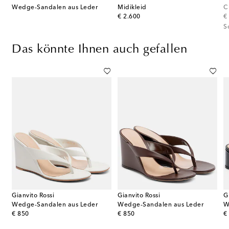
Wedge-Sandalen aus Leder
Midikleid
original price
or
€ 2.600
€
S
Das könnte Ihnen auch gefallen
Gianvito Rossi
Gianvito Rossi
G
Larache 90 aus Veloursleder
Wedge-Sandalen aus Leder
Wedge-Sandalen aus Leder
W
original price
original price
or
€ 850
€ 850
€