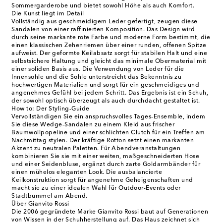
Sommergarderobe und bietet sowohl Höhe als auch Komfort.
Die Kunst liegt im Detail
Vollständig aus geschmeidigem Leder gefertigt, zeugen diese
Sandalen von einer raffinierten Komposition. Das Design wird
durch seine markante rote Farbe und moderne Form bestimmt, die
einen klassischen Zehenriemen über einer runden, offenen Spitze
aufweist. Der geformte Keilabsatz sorgt für stabilen Halt und eine
selbstsichere Haltung und gleicht das minimale Obermaterial mit
einer soliden Basis aus. Die Verwendung von Leder für die
Innensohle und die Sohle unterstreicht das Bekenntnis zu
hochwertigen Materialien und sorgt für ein geschmeidiges und
angenehmes Gefühl bei jedem Schritt. Das Ergebnis ist ein Schuh,
der sowohl optisch überzeugt als auch durchdacht gestaltet ist.
How to: Der Styling-Guide
Vervollständigen Sie ein anspruchsvolles Tages-Ensemble, indem
Sie diese Wedge-Sandalen zu einem Kleid aus frischer
Baumwollpopeline und einer schlichten Clutch für ein Treffen am
Nachmittag stylen. Der kräftige Rotton setzt einen markanten
Akzent zu neutralen Paletten. Für Abendveranstaltungen
kombinieren Sie sie mit einer weiten, maßgeschneiderten Hose
und einer Seidenbluse, ergänzt durch zarte Goldarmbänder für
einen mühelos eleganten Look. Die ausbalancierte
Keilkonstruktion sorgt für angenehme Geheigenschaften und
macht sie zu einer idealen Wahl für Outdoor-Events oder
Stadtbummel am Abend.
Über Gianvito Rossi
Die 2006 gegründete Marke Gianvito Rossi baut auf Generationen
von Wissen in der Schuhherstellung auf. Das Haus zeichnet sich