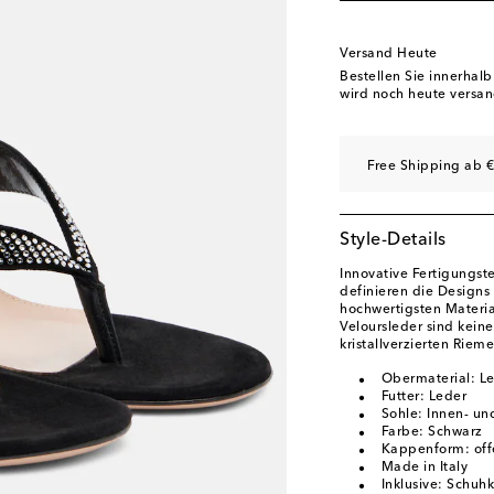
EU 40
Geringe Verf
EU 40.5
Letzter Arti
Versand Heute
EU 41
Geringe Verf
Bestellen Sie innerhal
wird noch heute versan
EU 42
Letzter Artike
Free Shipping ab €
Style-Details
Innovative Fertigungst
definieren die Designs 
hochwertigsten Materia
Veloursleder sind kein
kristallverzierten Ri
Obermaterial: Le
Futter: Leder
Sohle: Innen- un
Farbe: Schwarz
Kappenform: off
Made in Italy
Inklusive: Schuh