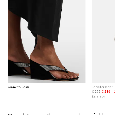
Gianvito Rossi
Jennifer Behr
original price
discount
€ 295
€ 236
Sold out