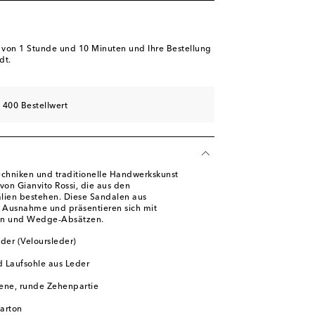
ügbarkeit
kel
ügbarkeit
b von
1 Stunde und 10 Minuten
und Ihre Bestellung
dt.
l
 400 Bestellwert
echniken und traditionelle Handwerkskunst
von Gianvito Rossi, die aus den
lien bestehen. Diese Sandalen aus
e Ausnahme und präsentieren sich mit
emen und Wedge-Absätzen.
der (Veloursleder)
d Laufsohle aus Leder
ene, runde Zehenpartie
karton