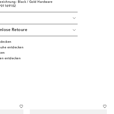
zeichnung: Black / Gold Hardware
 P01169102
nlose Retoure
tdecken
chuhe entdecken
ken
en entdecken