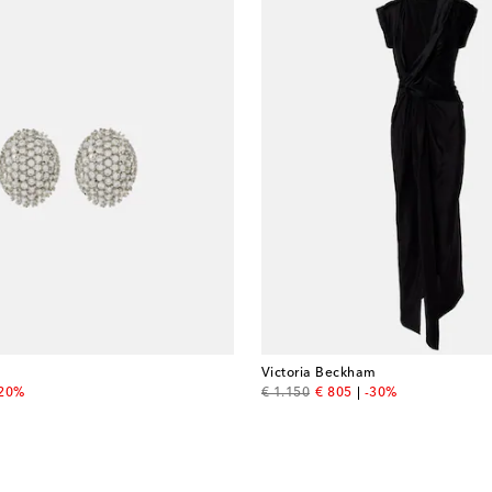
Victoria Beckham
 price
original price
discount price
-20%
€ 1.150
€ 805
-30%