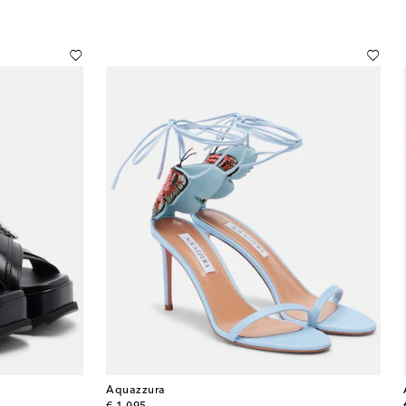
Aquazzura
original price