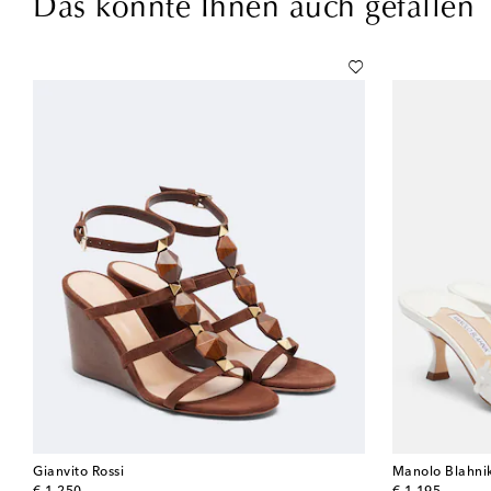
Das könnte Ihnen auch gefallen
Gianvito Rossi
Manolo Blahni
original price
original price