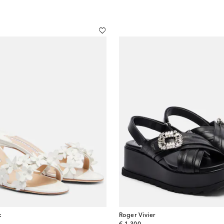
k
Roger Vivier
original price