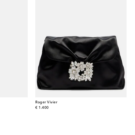
Roger Vivier
original price
€ 1.400