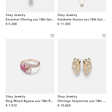
Shay Jewelry
Shay Jewelry
Einzelner Ohrring aus 18kt Gelbgold mit Diamant
Halskette Illusion aus 18kt Gelbgold mit Diamanten
original price
original price
€ 5.300
€ 11.305
Shay Jewelry
Shay Jewelry
Ring Mixed Bypass aus 18kt Roségold mit Diamanten und Saphiren
Ohrringe Serpentine aus 18kt Gelbgold mit Diamanten und Granat
original price
original price
€ 7.072
€ 10.600