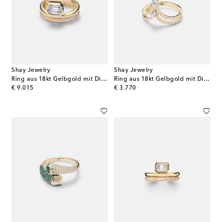
Shay Jewelry
Shay Jewelry
Ring aus 18kt Gelbgold mit Diamanten
Ring aus 18kt Gelbgold mit Diamanten
original price
original price
€ 9.015
€ 3.770