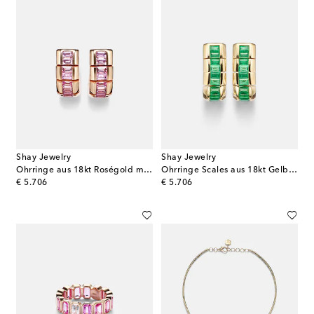
Shay Jewelry
Shay Jewelry
Ohrringe aus 18kt Roségold mit Saphiren
Ohrringe Scales aus 18kt Gelbgold mit Smaragden
original price
original price
€ 5.706
€ 5.706