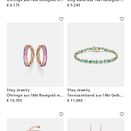
Ohrringe aus 18kt Gelbgold mit Diamanten und Smaragden
Ring Wave aus 18kt Gelbgold mit Diamant
original price
original price
€ 6.175
€ 5.245
Shay Jewelry
Shay Jewelry
Ohrringe aus 18kt Roségold mit Saphiren und Amethyst
Tennisarmband aus 18kt Gelbgold mit Smaragden
original price
original price
€ 10.705
€ 11.040