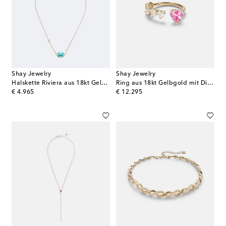
Shay Jewelry
Shay Jewelry
Halskette Riviera aus 18kt Gelbgold mit Diamanten und Türkisen
Ring aus 18kt Gelbgold mit Diamanten und Saphiren
original price
original price
€ 4.965
€ 12.295