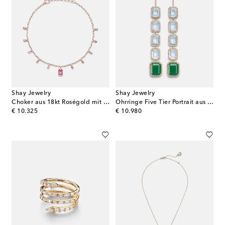
Shay Jewelry
Shay Jewelry
Choker aus 18kt Roségold mit Diamanten und Saphiren
Ohrringe Five Tier Portrait aus 18kt Gelbgold mit Diamanten, Topasen und Achaten
original price
original price
€ 10.325
€ 10.980