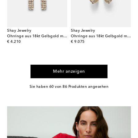
Shay Jewelry
Shay Jewelry
Ohrringe aus 18kt Gelbgold mit Diamanten
Ohrringe aus 18kt Gelbgold mit Diamanten
original price
original price
€ 4.210
€ 9.075
Mehr anzeigen
Sie haben 60 von 86 Produkten angesehen