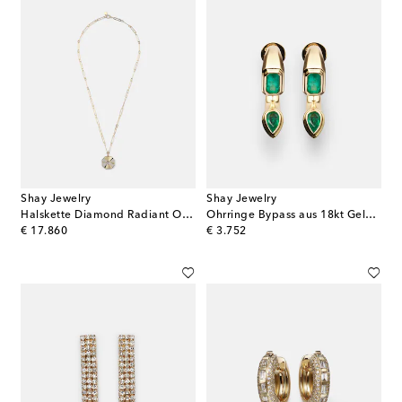
Shay Jewelry
Shay Jewelry
Halskette Diamond Radiant Octagon aus 18kt Gelbgold mit Diamanten
Ohrringe Bypass aus 18kt Gelbgold mit Smaragden
original price
original price
€ 17.860
€ 3.752