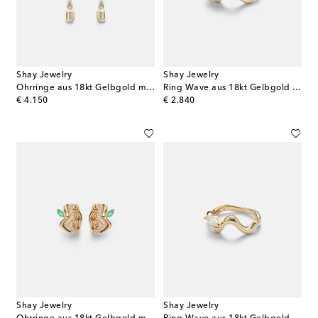
Shay Jewelry
Shay Jewelry
Ohrringe aus 18kt Gelbgold mit Diamanten
Ring Wave aus 18kt Gelbgold mit Smaragd
original price
original price
€ 4.150
€ 2.840
Shay Jewelry
Shay Jewelry