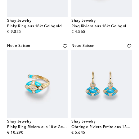
Shay Jewelry
Shay Jewelry
Pinky Ring aus 18kt Gelbgold mit Diamanten
Ring Riviera aus 18kt Gelbgold mit Diamanten und Türkisen
original price
original price
€ 9.825
€ 4.565
Neue Saison
Neue Saison
Shay Jewelry
Shay Jewelry
Pinky Ring Riviera aus 18kt Gelbgold mit Diamanten und Türkisen
Ohrringe Riviera Petite aus 18kt Gelbgold mit Diamanten und Türkisen
original price
original price
€ 10.290
€ 5.645