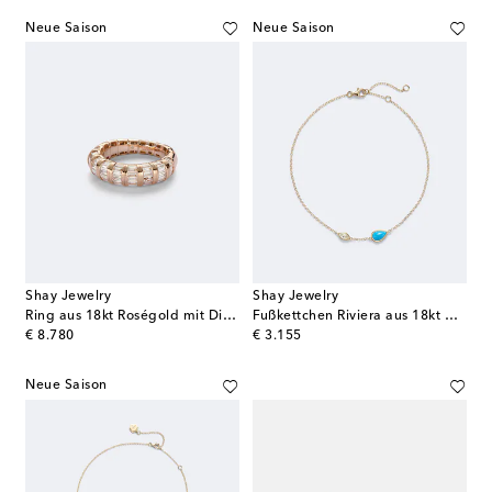
Neue Saison
Neue Saison
Shay Jewelry
Shay Jewelry
Ring aus 18kt Roségold mit Diamanten
Fußkettchen Riviera aus 18kt Gelbgold mit Diamant und Türkis
original price
original price
€ 8.780
€ 3.155
Neue Saison