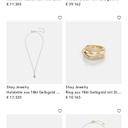
original price
original price
€ 11.305
€ 39.162
Shay Jewelry
Shay Jewelry
Halskette aus 18kt Gelbgold mit Diamanten
Ring aus 18kt Gelbgold mit Diamanten
original price
original price
€ 17.320
€ 10.165