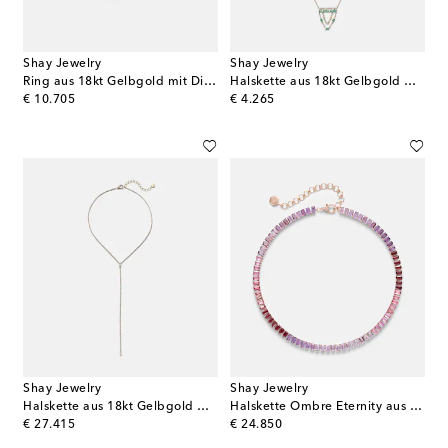
Shay Jewelry
Shay Jewelry
Ring aus 18kt Gelbgold mit Diamanten
Halskette aus 18kt Gelbgold mit Diamanten und Smaragden
original price
original price
€ 10.705
€ 4.265
Shay Jewelry
Shay Jewelry
Halskette aus 18kt Gelbgold mit Diamanten
Halskette Ombre Eternity aus 18kt Roségold mit Saphiren
original price
original price
€ 27.415
€ 24.850