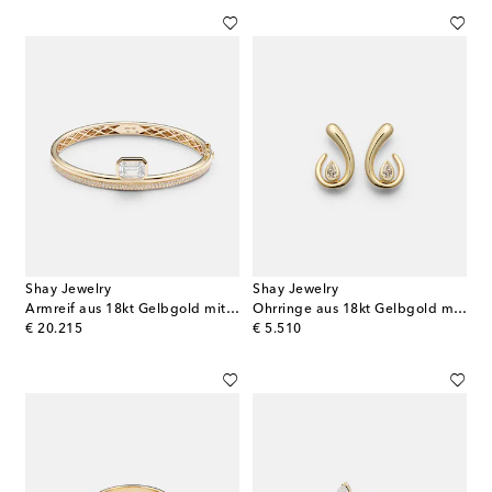
Shay Jewelry
Shay Jewelry
Armreif aus 18kt Gelbgold mit Diamanten
Ohrringe aus 18kt Gelbgold mit Diamanten
original price
original price
€ 20.215
€ 5.510