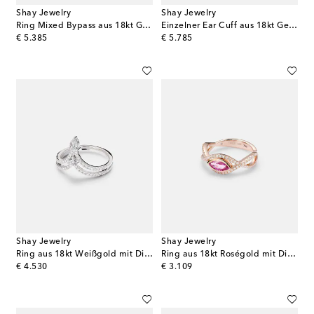
Shay Jewelry
Shay Jewelry
Ring Mixed Bypass aus 18kt Gelbgold mit Diamanten und Smaragden
Einzelner Ear Cuff aus 18kt Gelbgold mit Diamanten
original price
original price
€ 5.385
€ 5.785
Shay Jewelry
Shay Jewelry
Ring aus 18kt Weißgold mit Diamanten
Ring aus 18kt Roségold mit Diamanten und Saphir
original price
original price
€ 4.530
€ 3.109