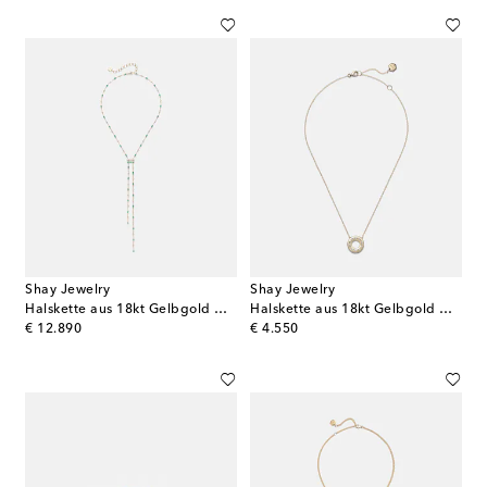
Shay Jewelry
Shay Jewelry
Halskette aus 18kt Gelbgold mit Diamanten und Smaragden
Halskette aus 18kt Gelbgold mit Diamanten
original price
original price
€ 12.890
€ 4.550