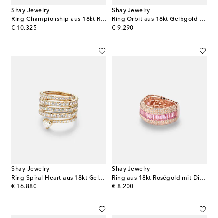
Shay Jewelry
Shay Jewelry
Ring Championship aus 18kt Roségold mit Diamanten und Saphir
Ring Orbit aus 18kt Gelbgold mit Diamanten
original price
original price
€ 10.325
€ 9.290
Shay Jewelry
Shay Jewelry
Ring Spiral Heart aus 18kt Gelbgold mit Diamanten
Ring aus 18kt Roségold mit Diamanten und Saphiren
original price
original price
€ 16.880
€ 8.200