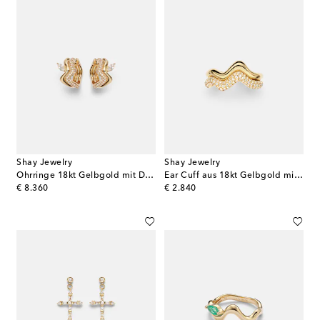
Shay Jewelry
Shay Jewelry
Ohrringe 18kt Gelbgold mit Diamanten
Ear Cuff aus 18kt Gelbgold mit Diamanten
original price
original price
€ 8.360
€ 2.840