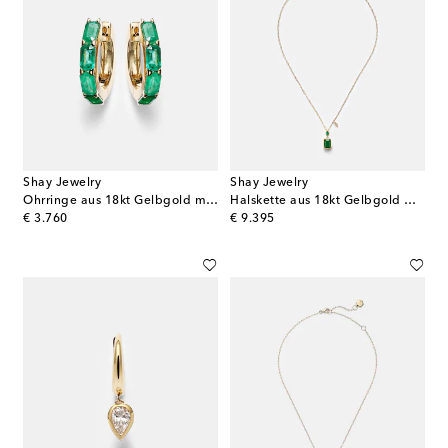
Shay Jewelry
Shay Jewelry
Ohrringe aus 18kt Gelbgold mit Smaragden
Halskette aus 18kt Gelbgold mit Diamant und Smaragden
original price
original price
€ 3.760
€ 9.395