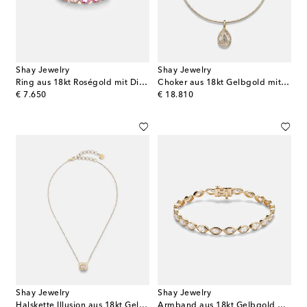
Shay Jewelry
Shay Jewelry
Ring aus 18kt Roségold mit Diamant und Saphiren
Choker aus 18kt Gelbgold mit Diamanten
original price
original price
€ 7.650
€ 18.810
Shay Jewelry
Shay Jewelry
Halskette Illusion aus 18kt Gelbgold mit Diamanten
Armband aus 18kt Gelbgold mit Diamanten