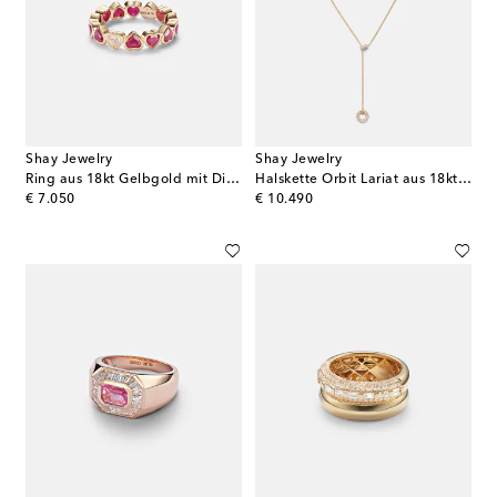
Shay Jewelry
Shay Jewelry
Ring aus 18kt Gelbgold mit Diamanten und Rubinen
Halskette Orbit Lariat aus 18kt Gelbgold mit Diamanten
original price
original price
€ 7.050
€ 10.490