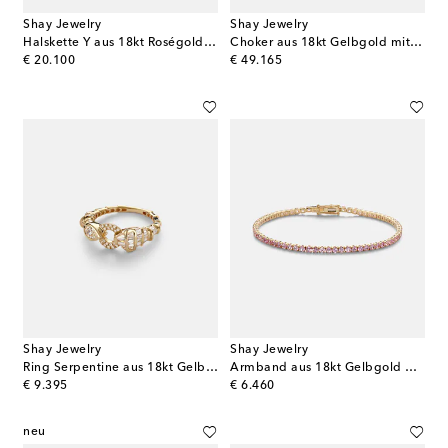
Shay Jewelry
Shay Jewelry
Halskette Y aus 18kt Roségold mit Saphiren
Choker aus 18kt Gelbgold mit Diamanten
original price
original price
€ 20.100
€ 49.165
Shay Jewelry
Shay Jewelry
Ring Serpentine aus 18kt Gelbgold mit Diamanten und Granat
Armband aus 18kt Gelbgold mit Saphiren
original price
original price
€ 9.395
€ 6.460
neu