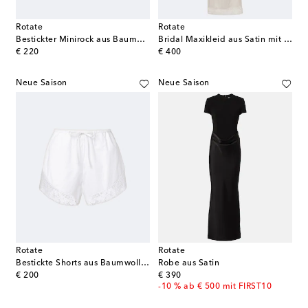
Rotate
Rotate
Bestickter Minirock aus Baumwollpopeline
Bridal Maxikleid aus Satin mit Spitze
original price
original price
€ 220
€ 400
Neue Saison
Neue Saison
Rotate
Rotate
Bestickte Shorts aus Baumwollpopeline
Robe aus Satin
original price
original price
€ 200
€ 390
-10 % ab € 500 mit FIRST10