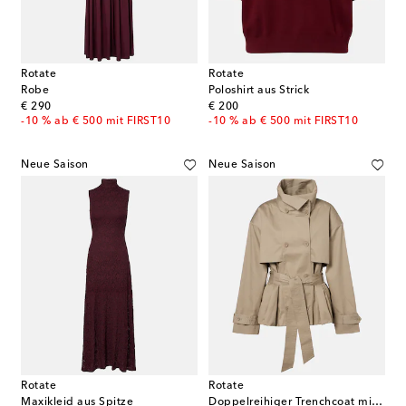
Rotate
Rotate
Robe
Poloshirt aus Strick
original price
original price
€ 290
€ 200
-10 % ab € 500 mit FIRST10
-10 % ab € 500 mit FIRST10
Neue Saison
Neue Saison
Rotate
Rotate
Maxikleid aus Spitze
Doppelreihiger Trenchcoat mit Gürtel