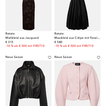
Rotate
Rotate
Midikleid aus Jacquard
Maxikleid aus Crêpe mit floralen Applikationen
original price
original price
€ 315
€ 580
-10 % ab € 500 mit FIRST10
-10 % ab € 500 mit FIRST10
Neue Saison
Neue Saison