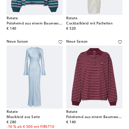
Rotate
Rotate
Polohemd aus einem Baumwollgemisch
Cocktailkleid mit Pailletten
original price
original price
€ 140
€ 520
Neue Saison
Neue Saison
Rotate
Rotate
Maxikleid aus Satin
Polohemd aus einem Baumwollgemisch
original price
original price
€ 280
€ 140
-10 % ab € 500 mit FIRST10