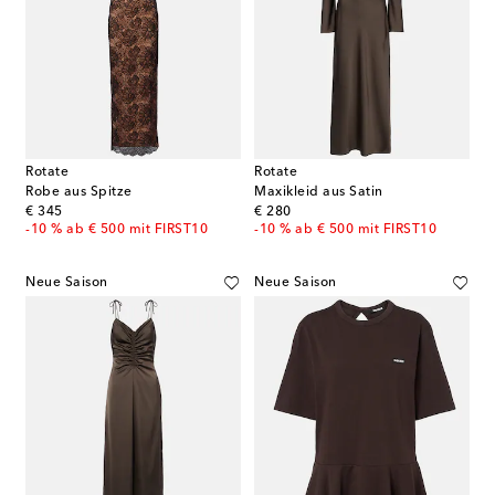
Rotate
Rotate
Robe aus Spitze
Maxikleid aus Satin
original price
original price
€ 345
€ 280
-10 % ab € 500 mit FIRST10
-10 % ab € 500 mit FIRST10
Neue Saison
Neue Saison