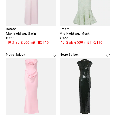
Rotate
Rotate
Maxikleid aus Satin
Midikleid aus Mesh
original price
original price
€ 235
€ 360
-10 % ab € 500 mit FIRST10
-10 % ab € 500 mit FIRST10
Neue Saison
Neue Saison