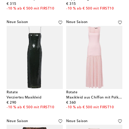
original price
original price
€ 315
€ 315
-10 % ab € 500 mit FIRST10
-10 % ab € 500 mit FIRST10
Neue Saison
Neue Saison
Rotate
Rotate
Verziertes Maxikleid
Maxikleid aus Chiffon mit Polka-Dots
original price
original price
€ 290
€ 360
-10 % ab € 500 mit FIRST10
-10 % ab € 500 mit FIRST10
Neue Saison
Neue Saison