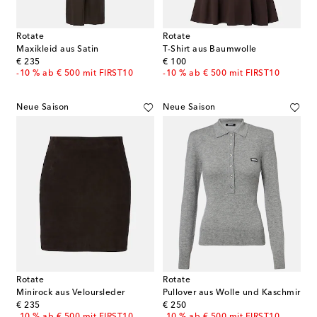
Rotate
Rotate
Maxikleid aus Satin
T-Shirt aus Baumwolle
original price
original price
€ 235
€ 100
-10 % ab € 500 mit FIRST10
-10 % ab € 500 mit FIRST10
Neue Saison
Neue Saison
Rotate
Rotate
Minirock aus Veloursleder
Pullover aus Wolle und Kaschmir
original price
original price
€ 235
€ 250
-10 % ab € 500 mit FIRST10
-10 % ab € 500 mit FIRST10