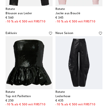
Rotate
Rotate
Blouson aus Leder
Jacke aus Bouclé
original price
original price
€ 560
€ 345
-10 % ab € 500 mit FIRST10
-10 % ab € 500 mit FIRST10
Exklusiv
Neue Saison
Rotate
Rotate
Top mit Pailletten
Lederhose
original price
original price
€ 250
€ 435
-10 % ab € 500 mit FIRST10
-10 % ab € 500 mit FIRST10