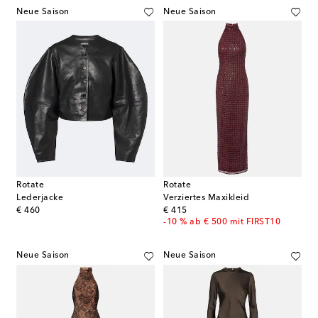
Neue Saison
Neue Saison
Rotate
Rotate
Lederjacke
Verziertes Maxikleid
original price
original price
€ 460
€ 415
-10 % ab € 500 mit FIRST10
Neue Saison
Neue Saison