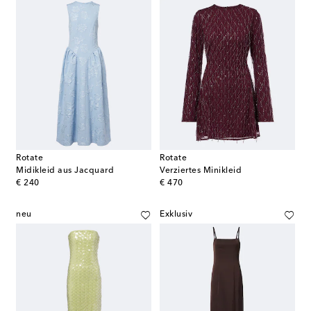
Rotate
Rotate
Midikleid aus Jacquard
Verziertes Minikleid
original price
original price
€ 240
€ 470
neu
Exklusiv