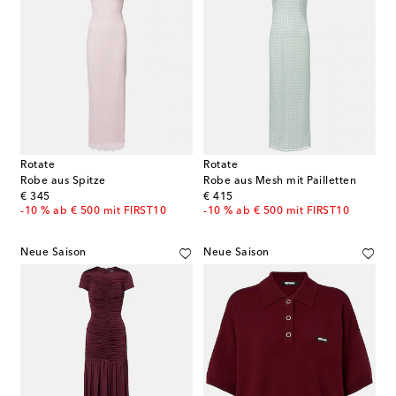
Rotate
Rotate
Robe aus Spitze
Robe aus Mesh mit Pailletten
original price
original price
€ 345
€ 415
-10 % ab € 500 mit FIRST10
-10 % ab € 500 mit FIRST10
Neue Saison
Neue Saison