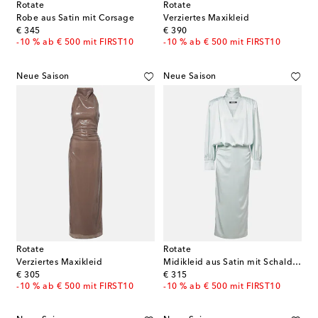
Rotate
Rotate
Robe aus Satin mit Corsage
Verziertes Maxikleid
original price
original price
€ 345
€ 390
-10 % ab € 500 mit FIRST10
-10 % ab € 500 mit FIRST10
Neue Saison
Neue Saison
Rotate
Rotate
Verziertes Maxikleid
Midikleid aus Satin mit Schaldetail
original price
original price
€ 305
€ 315
-10 % ab € 500 mit FIRST10
-10 % ab € 500 mit FIRST10