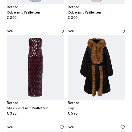
Rotate
Rotate
Robe mit Pailletten
Robe mit Pailletten
original price
original price
€ 300
€ 300
neu
neu
Rotate
Rotate
Maxikleid mit Pailletten
Top
original price
original price
€ 380
€ 590
neu
neu