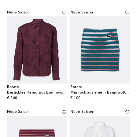
Neue Saison
Neue Saison
Rotate
Rotate
Besticktes Hemd aus Baumwollpopeline
Minirock aus einem Baumwollgemisch
original price
original price
€ 240
€ 100
Neue Saison
Neue Saison