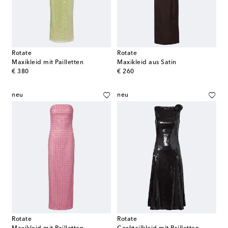
Rotate
Rotate
Maxikleid mit Pailletten
Maxikleid aus Satin
original price
original price
€ 380
€ 260
neu
neu
Rotate
Rotate