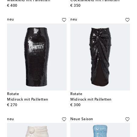
Maxikleid mit Pailletten
Cocktailkleid mit Pailletten
original price
original price
€ 400
€ 350
neu
neu
Rotate
Rotate
Midirock mit Pailletten
Midirock mit Pailletten
original price
original price
€ 270
€ 300
neu
Neue Saison