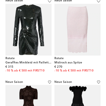
Neue Saison
Neue Saison
Rotate
Rotate
Gerafftes Minikleid mit Pailletten
Midirock aus Spitze
original price
original price
€ 315
€ 270
-10 % ab € 500 mit FIRST10
-10 % ab € 500 mit FIRST10
Neue Saison
Neue Saison