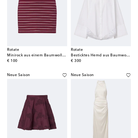
Rotate
Rotate
Minirock aus einem Baumwollgemisch
Besticktes Hemd aus Baumwollpopeline
original price
original price
€ 100
€ 300
Neue Saison
Neue Saison