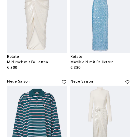
Rotate
Rotate
Midirock mit Pailletten
Maxikleid mit Pailletten
original price
original price
€ 300
€ 380
Neue Saison
Neue Saison