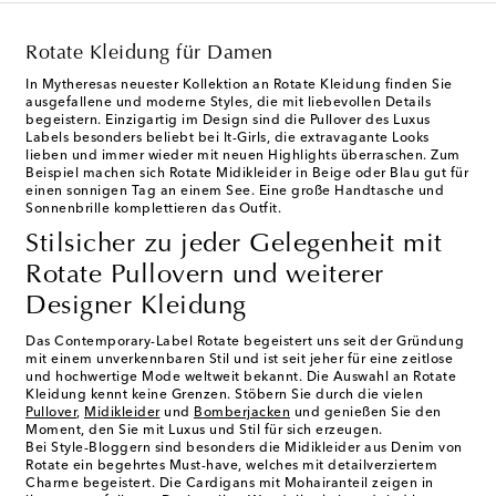
Rotate Kleidung für Damen
In Mytheresas neuester Kollektion an
Rotate Kleidung
finden Sie
ausgefallene und moderne Styles, die mit liebevollen Details
begeistern. Einzigartig im Design sind die Pullover des Luxus
Labels besonders beliebt bei It-Girls, die extravagante Looks
lieben und immer wieder mit neuen Highlights überraschen. Zum
Beispiel machen sich
Rotate Midikleider
in Beige oder Blau gut für
einen sonnigen Tag an einem See. Eine große Handtasche und
Sonnenbrille komplettieren das Outfit.
Stilsicher zu jeder Gelegenheit mit
Rotate Pullovern und weiterer
Designer Kleidung
Das Contemporary-Label Rotate begeistert uns seit der Gründung
mit einem unverkennbaren Stil und ist seit jeher für eine zeitlose
und hochwertige Mode weltweit bekannt. Die Auswahl an Rotate
Kleidung kennt keine Grenzen. Stöbern Sie durch die vielen
Pullover
,
Midikleider
und
Bomberjacken
und genießen Sie den
Moment, den Sie mit Luxus und Stil für sich erzeugen.
Bei Style-Bloggern sind besonders die Midikleider aus Denim von
Rotate ein begehrtes Must-have, welches mit detailverziertem
Charme begeistert. Die Cardigans mit Mohairanteil zeigen in