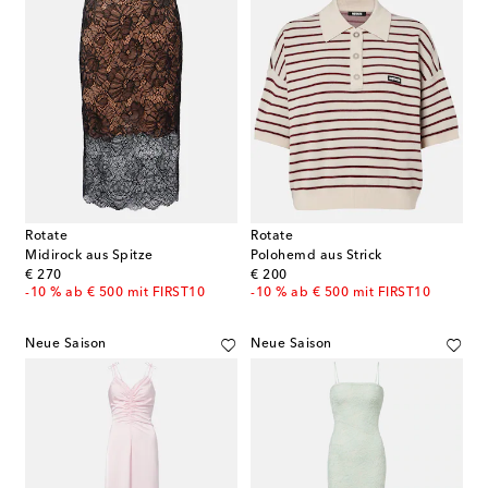
Rotate
Rotate
Midirock aus Spitze
Polohemd aus Strick
original price
original price
€ 270
€ 200
-10 % ab € 500 mit FIRST10
-10 % ab € 500 mit FIRST10
Neue Saison
Neue Saison