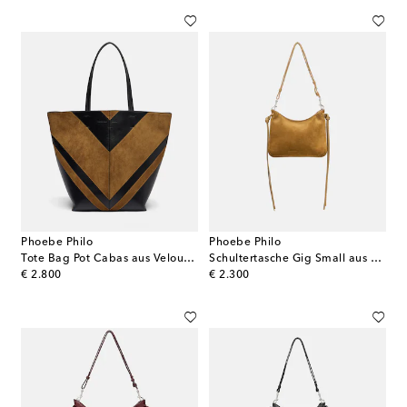
Phoebe Philo
Phoebe Philo
Tote Bag Pot Cabas aus Veloursleder und Leder
Schultertasche Gig Small aus Veloursleder
original price
original price
€ 2.800
€ 2.300