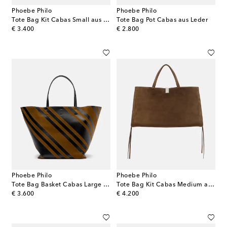
Phoebe Philo
Phoebe Philo
Tote Bag Kit Cabas Small aus Leder
Tote Bag Pot Cabas aus Leder
original price
original price
€ 3.400
€ 2.800
Phoebe Philo
Phoebe Philo
Tote Bag Basket Cabas Large aus Leder und Veloursleder
Tote Bag Kit Cabas Medium aus Veloursleder
original price
original price
€ 3.600
€ 4.200