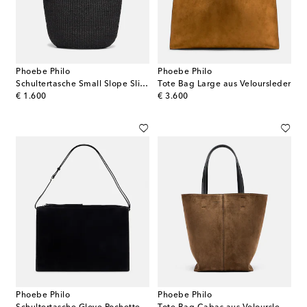
Phoebe Philo
Phoebe Philo
Schultertasche Small Slope Sling
Tote Bag Large aus Veloursleder
original price
original price
€ 1.600
€ 3.600
Phoebe Philo
Phoebe Philo