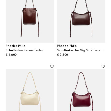
Phoebe Philo
Phoebe Philo
Schultertasche aus Leder
Schultertasche Gig Small aus Leder
original price
original price
€ 1.600
€ 2.300