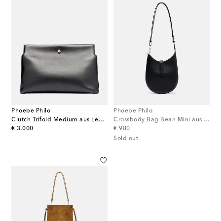
Phoebe Philo
Phoebe Philo
Clutch Trifold Medium aus Leder
Crossbody Bag Bean Mini aus Leder
original price
original price
€ 3.000
€ 980
Sold out