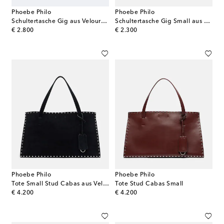
Phoebe Philo
Phoebe Philo
Schultertasche Gig aus Veloursleder
Schultertasche Gig Small aus Leder
original price
original price
€ 2.800
€ 2.300
Phoebe Philo
Phoebe Philo
Tote Small Stud Cabas aus Veloursleder
Tote Stud Cabas Small
original price
original price
€ 4.200
€ 4.200