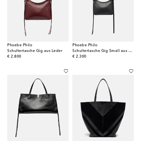
Phoebe Philo
Phoebe Philo
Schultertasche Gig aus Leder
Schultertasche Gig Small aus Leder
original price
original price
€ 2.800
€ 2.300