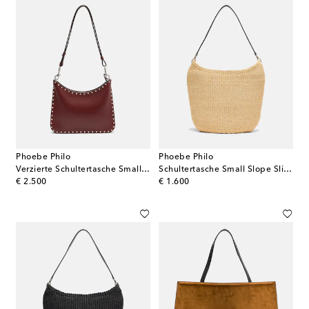
Phoebe Philo
Phoebe Philo
Verzierte Schultertasche Small Stud Gig aus Leder
Schultertasche Small Slope Sling
original price
original price
€ 2.500
€ 1.600