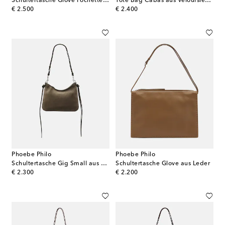
Schultertasche Glove Pochette aus Veloursleder
Tote Bag Cabas aus Veloursleder
original price
original price
€ 2.500
€ 2.400
Phoebe Philo
Phoebe Philo
Schultertasche Gig Small aus Veloursleder
Schultertasche Glove aus Leder
original price
original price
€ 2.300
€ 2.200