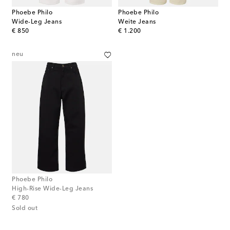
Phoebe Philo
Phoebe Philo
Wide-Leg Jeans
Weite Jeans
original price
original price
€ 850
€ 1.200
neu
Phoebe Philo
High-Rise Wide-Leg Jeans
original price
€ 780
Sold out