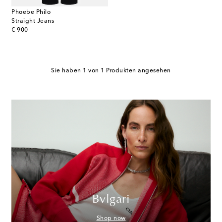
Phoebe Philo
Straight Jeans
original price
€ 900
Sie haben 1 von 1 Produkten angesehen
Bvlgari
Shop now