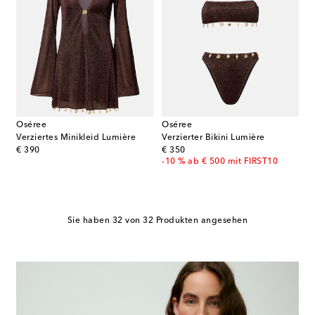
Oséree
Oséree
Verziertes Minikleid Lumière
Verzierter Bikini Lumière
original price
original price
€ 390
€ 350
-10 % ab € 500 mit FIRST10
Sie haben 32 von 32 Produkten angesehen