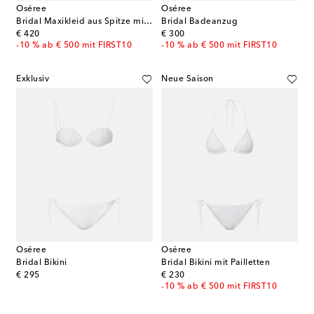
Oséree
Oséree
Bridal Maxikleid aus Spitze mit Kristallen
Bridal Badeanzug
original price
original price
€ 420
€ 300
-10 % ab € 500 mit FIRST10
-10 % ab € 500 mit FIRST10
Exklusiv
Neue Saison
Oséree
Oséree
Bridal Bikini
Bridal Bikini mit Pailletten
original price
original price
€ 295
€ 230
-10 % ab € 500 mit FIRST10