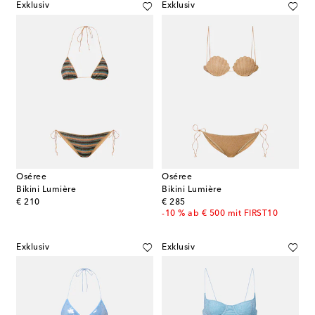
Exklusiv
Exklusiv
Oséree
Oséree
Bikini Lumière
Bikini Lumière
original price
original price
€ 210
€ 285
-10 % ab € 500 mit FIRST10
Exklusiv
Exklusiv