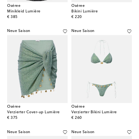
Oséree
Oséree
Minikleid Lumière
Bikini Lumière
original price
original price
€ 385
€ 220
Neue Saison
Neue Saison
Oséree
Oséree
Verzierter Cover-up Lumière
Verzierter Bikini Lumière
original price
original price
€ 375
€ 260
Neue Saison
Neue Saison