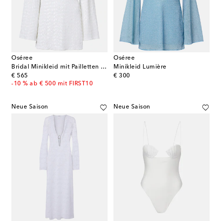
Oséree
Oséree
Bridal Minikleid mit Pailletten und Kristallen
Minikleid Lumière
original price
original price
€ 565
€ 300
-10 % ab € 500 mit FIRST10
Neue Saison
Neue Saison