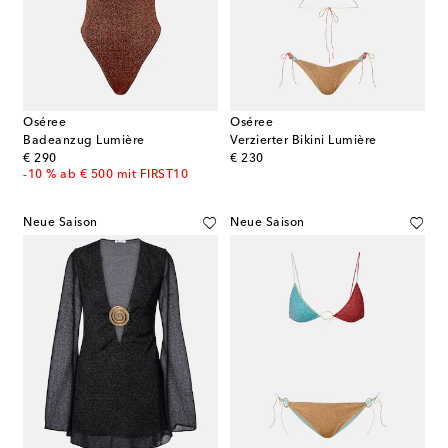
Oséree
Oséree
Badeanzug Lumière
Verzierter Bikini Lumière
original price
original price
€ 290
€ 230
-10 % ab € 500 mit FIRST10
Neue Saison
Neue Saison