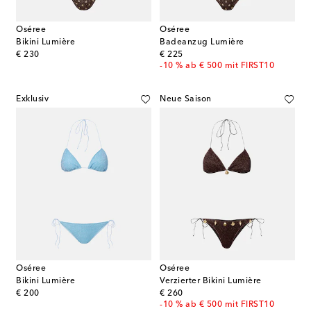
Oséree
Oséree
Bikini Lumière
Badeanzug Lumière
original price
original price
€ 230
€ 225
-10 % ab € 500 mit FIRST10
Exklusiv
Neue Saison
Oséree
Oséree
Bikini Lumière
Verzierter Bikini Lumière
original price
original price
€ 200
€ 260
-10 % ab € 500 mit FIRST10