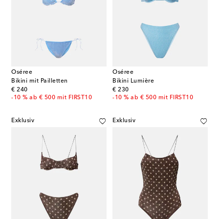
Oséree
Oséree
Bikini mit Pailletten
Bikini Lumière
original price
original price
€ 240
€ 230
-10 % ab € 500 mit FIRST10
-10 % ab € 500 mit FIRST10
Exklusiv
Exklusiv