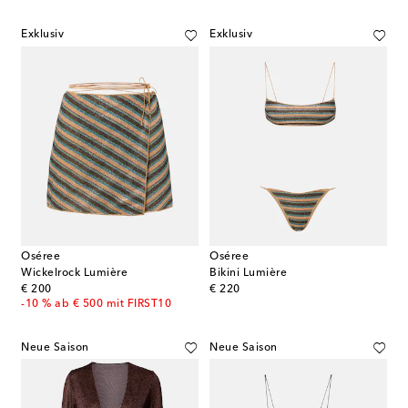
Exklusiv
Exklusiv
Oséree
Oséree
Wickelrock Lumière
Bikini Lumière
original price
original price
€ 200
€ 220
-10 % ab € 500 mit FIRST10
Neue Saison
Neue Saison