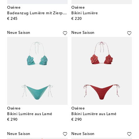
Oséree
Oséree
Badeanzug Lumière mit Zierperlen
Bikini Lumière
original price
original price
€ 245
€ 220
Neue Saison
Neue Saison
Oséree
Oséree
Bikini Lumière aus Lamé
Bikini Lumière aus Lamé
original price
original price
€ 290
€ 290
Neue Saison
Neue Saison