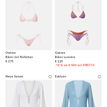
Oséree
Oséree
Bikini mit Pailletten
Bikini Lumière
original price
original price
€ 275
€ 225
-10 % ab € 500 mit FIRST10
Neue Saison
Exklusiv