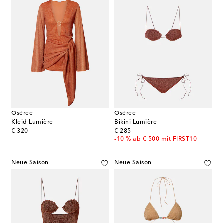
Oséree
Oséree
Kleid Lumière
Bikini Lumière
original price
original price
€ 320
€ 285
-10 % ab € 500 mit FIRST10
Neue Saison
Neue Saison