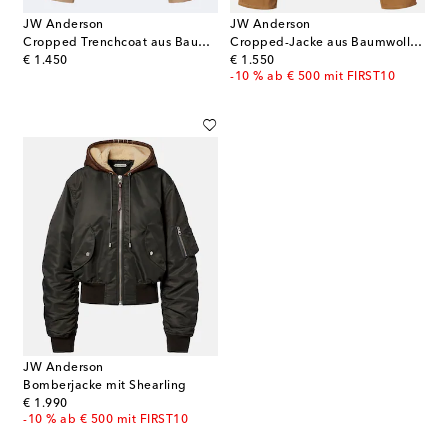
JW Anderson
JW Anderson
Cropped Trenchcoat aus Baumwolle
Cropped-Jacke aus Baumwolle mit Cord
original price
original price
€ 1.450
€ 1.550
-10 % ab € 500 mit FIRST10
JW Anderson
Bomberjacke mit Shearling
original price
€ 1.990
-10 % ab € 500 mit FIRST10