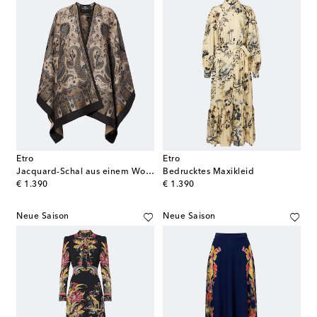
Etro
Etro
Jacquard-Schal aus einem Wollgemisch
Bedrucktes Maxikleid
original price
original price
€ 1.390
€ 1.390
Neue Saison
Neue Saison