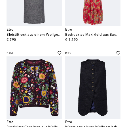
Etro
Etro
Bleistiftrock aus einem Wollgemisch
Bedrucktes Maxikleid aus Baumwolle
original price
original price
€ 790
€ 1.290
neu
neu
Etro
Etro