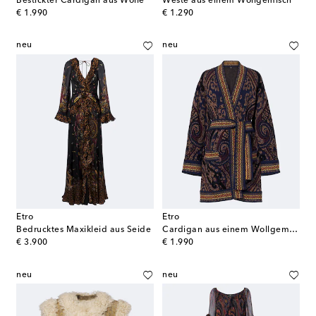
Bestickter Cardigan aus Wolle
Weste aus einem Wollgemisch
original price
original price
€ 1.990
€ 1.290
neu
neu
Etro
Etro
Bedrucktes Maxikleid aus Seide
Cardigan aus einem Wollgemisch
original price
original price
€ 3.900
€ 1.990
neu
neu