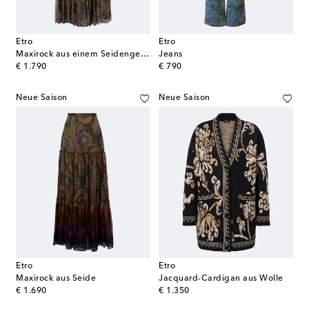
Etro
Etro
Maxirock aus einem Seidengemisch
Jeans
original price
original price
€ 1.790
€ 790
Neue Saison
Neue Saison
Etro
Etro
Maxirock aus Seide
Jacquard-Cardigan aus Wolle
original price
original price
€ 1.690
€ 1.350