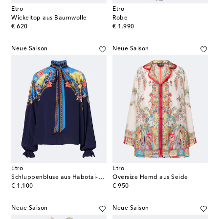
Etro
Etro
Wickeltop aus Baumwolle
Robe
original price
original price
€ 620
€ 1.990
Neue Saison
Neue Saison
Etro
Etro
Schluppenbluse aus Habotai-Seide
Oversize Hemd aus Seide
original price
original price
€ 1.100
€ 950
Neue Saison
Neue Saison