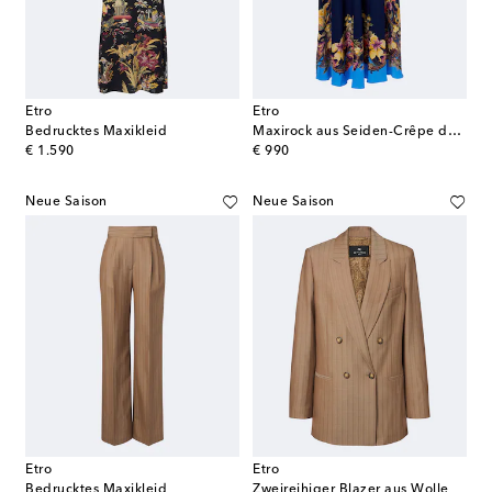
Etro
Etro
Bedrucktes Maxikleid
Maxirock aus Seiden-Crêpe de Chine
original price
original price
€ 1.590
€ 990
Neue Saison
Neue Saison
Etro
Etro
Bedrucktes Maxikleid
Zweireihiger Blazer aus Wolle