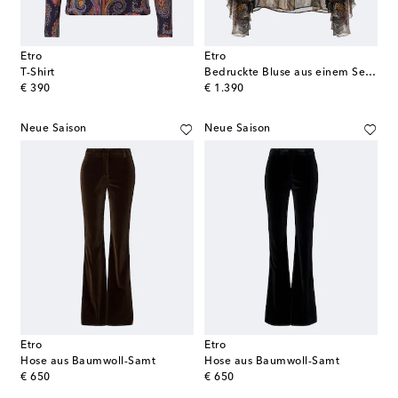
Etro
Etro
T-Shirt
Bedruckte Bluse aus einem Seidengemisch
original price
original price
€ 390
€ 1.390
Neue Saison
Neue Saison
Etro
Etro
Hose aus Baumwoll-Samt
Hose aus Baumwoll-Samt
original price
original price
€ 650
€ 650