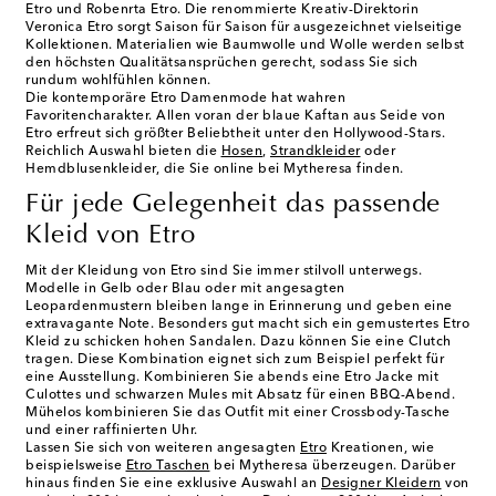
Etro und Robenrta Etro. Die renommierte Kreativ-Direktorin
Veronica Etro sorgt Saison für Saison für ausgezeichnet vielseitige
Kollektionen. Materialien wie Baumwolle und Wolle werden selbst
den höchsten Qualitätsansprüchen gerecht, sodass Sie sich
rundum wohlfühlen können.
Die kontemporäre Etro Damenmode hat wahren
Favoritencharakter. Allen voran der blaue Kaftan aus Seide von
Etro erfreut sich größter Beliebtheit unter den Hollywood-Stars.
Reichlich Auswahl bieten die
Hosen
,
Strandkleider
oder
Hemdblusenkleider, die Sie online bei Mytheresa finden.
Für jede Gelegenheit das passende
Kleid von Etro
Mit der Kleidung von Etro sind Sie immer stilvoll unterwegs.
Modelle in Gelb oder Blau oder mit angesagten
Leopardenmustern bleiben lange in Erinnerung und geben eine
extravagante Note. Besonders gut macht sich ein gemustertes Etro
Kleid zu schicken hohen Sandalen. Dazu können Sie eine Clutch
tragen. Diese Kombination eignet sich zum Beispiel perfekt für
eine Ausstellung. Kombinieren Sie abends eine Etro Jacke mit
Culottes und schwarzen Mules mit Absatz für einen BBQ-Abend.
Mühelos kombinieren Sie das Outfit mit einer Crossbody-Tasche
und einer raffinierten Uhr.
Lassen Sie sich von weiteren angesagten
Etro
Kreationen, wie
beispielsweise
Etro Taschen
bei Mytheresa überzeugen. Darüber
hinaus finden Sie eine exklusive Auswahl an
Designer Kleidern
von