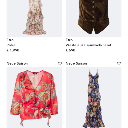
Etro
Etro
Robe
Weste aus Baumwoll-Samt
original price
original price
€ 1.990
€ 690
Neue Saison
Neue Saison