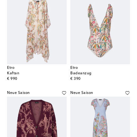
Etro
Etro
Kaftan
Badeanzug
original price
original price
€ 990
€ 390
Neue Saison
Neue Saison