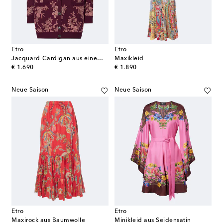
Etro
Etro
Jacquard-Cardigan aus einem Wollgemisch
Maxikleid
original price
original price
€ 1.690
€ 1.890
Neue Saison
Neue Saison
Etro
Etro
Maxirock aus Baumwolle
Minikleid aus Seidensatin