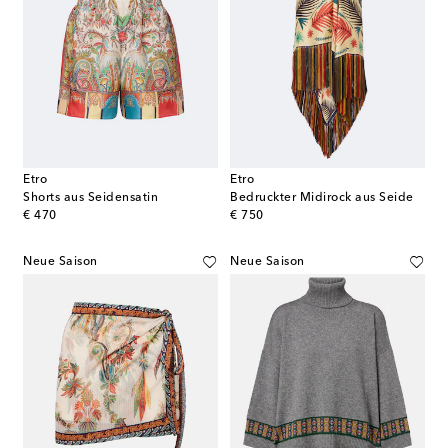
Etro
Etro
Shorts aus Seidensatin
Bedruckter Midirock aus Seide
original price
original price
€ 470
€ 750
Neue Saison
Neue Saison