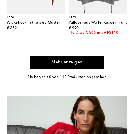
Etro
Etro
Wickelrock mit Paisley-Muster
Pullover aus Wolle, Kaschmir und Baumwolle
original price
original price
€ 250
€ 990
-10 % ab € 500 mit FIRST10
Mehr anzeigen
Sie haben 60 von 142 Produkten angesehen