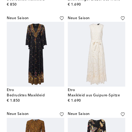
original price
original price
€ 850
€ 1.690
Neue Saison
Neue Saison
Etro
Etro
Bedrucktes Maxikleid
Maxikleid aus Guipure-Spitze
original price
original price
€ 1.850
€ 1.690
Neue Saison
Neue Saison