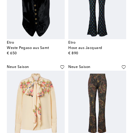
Etro
Etro
Weste Pegaso aus Samt
Hose aus Jacquard
original price
original price
€ 650
€ 890
Neue Saison
Neue Saison