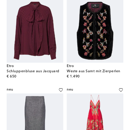
Etro
Etro
Schluppenbluse aus Jacquard
Weste aus Samt mit Zierperlen
original price
original price
€ 650
€ 1.490
neu
neu