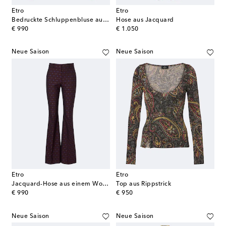
Etro
Etro
Bedruckte Schluppenbluse aus Crêpe de Chine aus Seide
Hose aus Jacquard
original price
original price
€ 990
€ 1.050
Neue Saison
Neue Saison
Etro
Etro
Jacquard-Hose aus einem Wollgemisch
Top aus Rippstrick
original price
original price
€ 990
€ 950
Neue Saison
Neue Saison