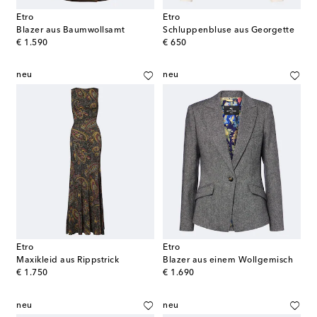
Etro
Etro
Blazer aus Baumwollsamt
Schluppenbluse aus Georgette
original price
original price
€ 1.590
€ 650
neu
neu
Etro
Etro
Maxikleid aus Rippstrick
Blazer aus einem Wollgemisch
original price
original price
€ 1.750
€ 1.690
neu
neu