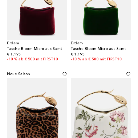
Erdem
Erdem
Tasche Bloom Micro aus Samt
Tasche Bloom Micro aus Samt
original price
original price
€ 1.195
€ 1.195
-10 % ab € 500 mit FIRST10
-10 % ab € 500 mit FIRST10
Neue Saison