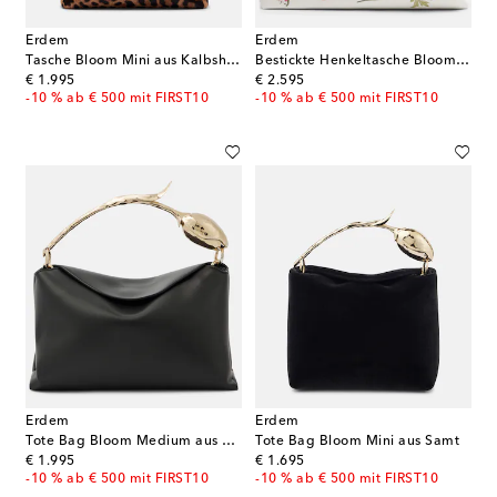
Erdem
Erdem
Tasche Bloom Mini aus Kalbshaar
Bestickte Henkeltasche Bloom Medium aus Leder
original price
original price
€ 1.995
€ 2.595
-10 % ab € 500 mit FIRST10
-10 % ab € 500 mit FIRST10
Erdem
Erdem
Tote Bag Bloom Medium aus Leder
Tote Bag Bloom Mini aus Samt
original price
original price
€ 1.995
€ 1.695
-10 % ab € 500 mit FIRST10
-10 % ab € 500 mit FIRST10