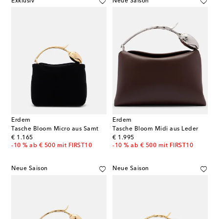
Exklusiv
Neue Saison
Erdem
Erdem
Tasche Bloom Micro aus Samt
Tasche Bloom Midi aus Leder
original price
original price
€ 1.165
€ 1.995
-10 % ab € 500 mit FIRST10
-10 % ab € 500 mit FIRST10
Neue Saison
Neue Saison