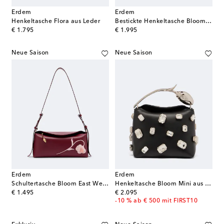
Erdem
Erdem
Henkeltasche Flora aus Leder
Bestickte Henkeltasche Bloom Mini aus Leder
original price
original price
€ 1.795
€ 1.995
Neue Saison
Neue Saison
Erdem
Erdem
Schultertasche Bloom East West Medium aus Leder
Henkeltasche Bloom Mini aus Leder
original price
original price
€ 1.495
€ 2.095
-10 % ab € 500 mit FIRST10