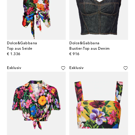
Dolce&Gabbana
Dolce&Gabbana
Top aus Seide
Bustier-Top aus Denim
original price
original price
€ 1.336
€ 916
Exklusiv
Exklusiv