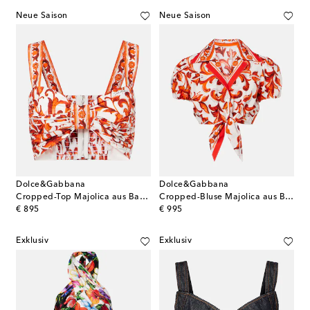
Neue Saison
Neue Saison
Dolce&Gabbana
Dolce&Gabbana
Cropped-Top Majolica aus Baumwollpopeline
Cropped-Bluse Majolica aus Baumwollpopeline
original price
original price
€ 895
€ 995
Exklusiv
Exklusiv