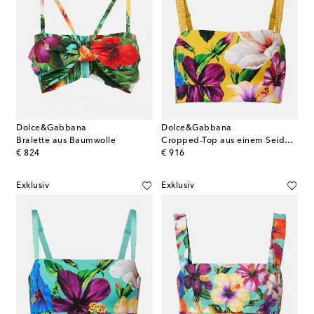
Dolce&Gabbana
Dolce&Gabbana
Bralette aus Baumwolle
Cropped-Top aus einem Seidengemisch
original price
original price
€ 824
€ 916
Exklusiv
Exklusiv