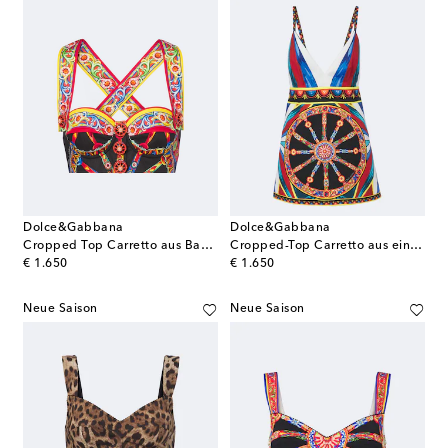
Dolce&Gabbana
Dolce&Gabbana
Cropped Top Carretto aus Baumwoll-Popeline
Cropped-Top Carretto aus einem Seidengemisch
original price
original price
€ 1.650
€ 1.650
Neue Saison
Neue Saison