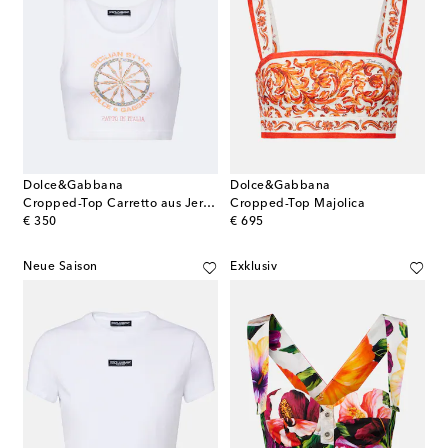
Dolce&Gabbana
Dolce&Gabbana
Cropped-Top Carretto aus Jersey
Cropped-Top Majolica
original price
original price
€ 350
€ 695
Neue Saison
Exklusiv