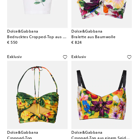
Dolce&Gabbana
Dolce&Gabbana
Bedrucktes Cropped-Top aus Baumwolle
Bralette aus Baumwolle
original price
original price
€ 550
€ 824
Exklusiv
Exklusiv
Dolce&Gabbana
Dolce&Gabbana
Cropped-Top
Cropped-Top aus einem Seidengemisch