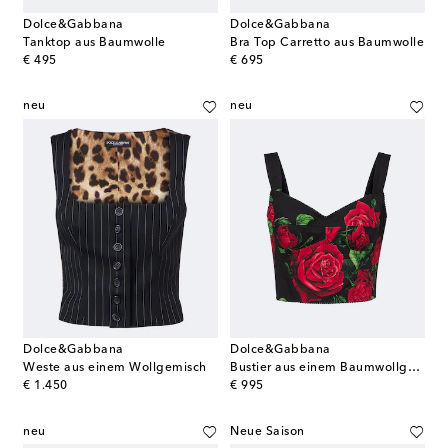
Dolce&Gabbana
Dolce&Gabbana
Tanktop aus Baumwolle
Bra Top Carretto aus Baumwolle
original price
original price
€ 495
€ 695
neu
neu
Dolce&Gabbana
Dolce&Gabbana
Weste aus einem Wollgemisch
Bustier aus einem Baumwollgemisch
original price
original price
€ 1.450
€ 995
neu
Neue Saison