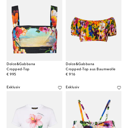
Dolce&Gabbana
Dolce&Gabbana
Cropped-Top
Cropped-Top aus Baumwolle
original price
original price
€ 995
€ 916
Exklusiv
Exklusiv