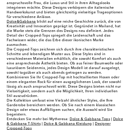
anspruchsvolle Frau, die Luxus und Stil in ihren Alltagslooks
integrieren möchte. Diese Designs verkörpern die italienische
Handwerkskunst und bieten gleichzeitig vielseitige Trageoptionen
für verschiedene Anlässe.
Dolce&Gabbana
blickt auf eine reiche Geschichte zurück, die von
Kreativität und Innovation geprägt ist. Gegründet in Mailand, hat
die Marke stets die Grenzen des Designs neu definiert. Jedes
Detail der Cropped-Tops spiegelt die Leidenschaft und das
Fachwissen wider, die das Erbe dieser ikonischen Marke
ausmachen.
Die Cropped-Tops zeichnen sich durch ihre charakteristischen
Schnitte und lebendigen Muster aus. Diese Styles sind in
verschiedenen Materialien erhältlich, die sowohl Komfort als auch
eine ansprechende Ästhetik bieten. Ob aus feiner Baumwolle oder
luxuriösem Seidenmix, jedes Design Modell ist darauf ausgelegt,
sowohl tagsüber als auch abends getragen zu werden.
Kombinieren Sie Ihr Cropped-Top mit hochtaillierten Hosen oder
einem eleganten Rock für einen ausgeglichenen Look, der sowohl
lässig als auch anspruchsvoll wirkt. Diese Designs bieten nicht nur
Vielseitigkeit, sondern auch die Möglichkeit, Ihren individuellen
Stil auszudrücken.
Die Kollektion umfasst eine Vielzahl ähnlicher Styles, die Ihre
Garderobe bereichern werden. Ob Sie nach einem klassischen
Design oder etwas Auffälligem suchen, die Auswahl wird Sie
begeistern.
Entdecken Sie mehr bei Mytheresa:
Dolce & Gabbana Tops
|
Dolce
& Gabbana T-Shirts
|
Dolce & Gabbana Kleidung
|
Designer
Cropped-Tops