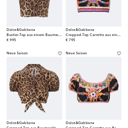
Dolce&Gabbana
Dolce&Gabbana
Bustier-Top aus einem Baumwollgemisch
Cropped-Top Carretto aus einem Seidengemisch
original price
original price
€ 995
€ 795
Neue Saison
Neue Saison
Dolce&Gabbana
Dolce&Gabbana