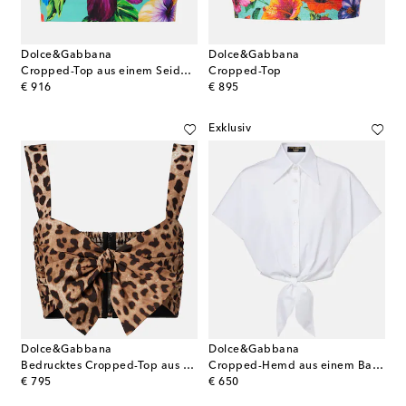
Dolce&Gabbana
Dolce&Gabbana
Cropped-Top aus einem Seidengemisch
Cropped-Top
original price
original price
€ 916
€ 895
Exklusiv
Dolce&Gabbana
Dolce&Gabbana
Bedrucktes Cropped-Top aus Baumwolle
Cropped-Hemd aus einem Baumwollgemisch
original price
original price
€ 795
€ 650