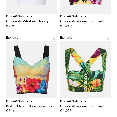
Dolce&Gabbana
Dolce&Gabbana
Cropped-T-Shirt aus Jersey
Cropped-Top aus Baumwolle
original price
original price
€ 295
€ 1.059
Exklusiv
Exklusiv
Dolce&Gabbana
Dolce&Gabbana
Bedrucktes Bustier-Top aus einem Baumwollgemisch
Cropped-Top aus Baumwolle
original price
original price
€ 916
€ 1.059