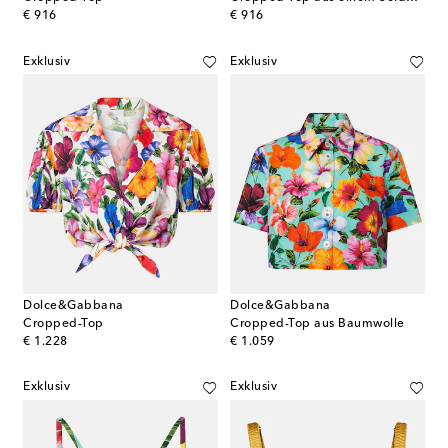
original price
original price
€ 916
€ 916
Exklusiv
Exklusiv
Dolce&Gabbana
Dolce&Gabbana
Cropped-Top
Cropped-Top aus Baumwolle
original price
original price
€ 1.228
€ 1.059
Exklusiv
Exklusiv