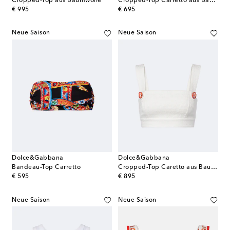
Cropped-Top aus Baumwolle
Cropped-Top Carretto aus Baumwollpopeline
original price
original price
€ 995
€ 695
Neue Saison
Neue Saison
Dolce&Gabbana
Dolce&Gabbana
Bandeau-Top Carretto
Cropped-Top Caretto aus Baumwolle und Leinen
original price
original price
€ 595
€ 895
Neue Saison
Neue Saison