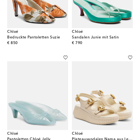
Chloé
Chloé
Bedruckte Pantoletten Suzie
Sandalen Junie mit Satin
original price
original price
€ 850
€ 790
Chloé
Chloé
Pantoletten Chloé Jelly
Plateausandalen Nama aus Leder