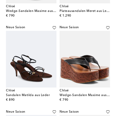
Chloé
Chloé
Wedge-Sandalen Maxime aus Leder
Plateausandalen Meret aus Leder
original price
original price
€ 790
€ 1.290
Neue Saison
Neue Saison
Chloé
Chloé
Sandalen Matilda aus Leder
Wedge-Sandalen Maxime aus Leder
original price
original price
€ 890
€ 790
Neue Saison
Neue Saison