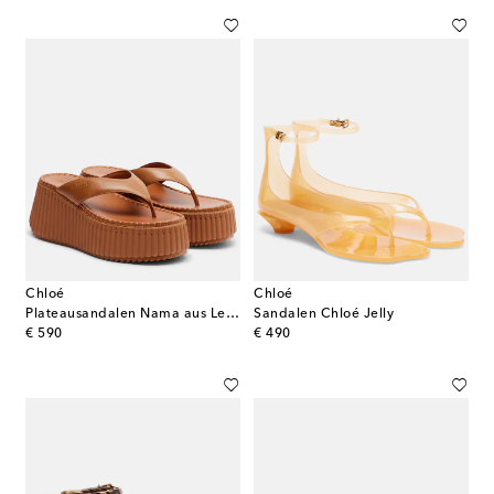
Chloé
Chloé
Plateausandalen Nama aus Leder
Sandalen Chloé Jelly
original price
original price
€ 590
€ 490