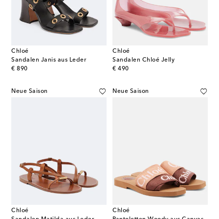
Chloé
Chloé
Sandalen Janis aus Leder
Sandalen Chloé Jelly
original price
original price
€ 890
€ 490
Neue Saison
Neue Saison
Chloé
Chloé