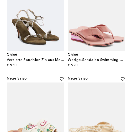
Chloé
Chloé
Verzierte Sandalen Zia aus Metallic-Leder
Wedge-Sandalen Swimming Cool aus Lackleder
original price
original price
€ 950
€ 520
Neue Saison
Neue Saison