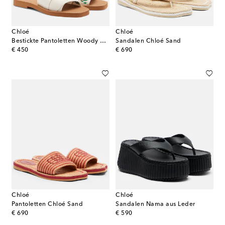
Chloé
Chloé
Bestickte Pantoletten Woody aus Leinen
Sandalen Chloé Sand
original price
original price
€ 450
€ 690
Chloé
Chloé
Pantoletten Chloé Sand
Sandalen Nama aus Leder
original price
original price
€ 690
€ 590