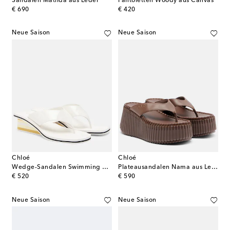
Sandalen Matilda aus Leder
Pantoletten Woody aus Canvas
original price
original price
€ 690
€ 420
Neue Saison
Neue Saison
Chloé
Chloé
Wedge-Sandalen Swimming Cool aus Lackleder
Plateausandalen Nama aus Leder
original price
original price
€ 520
€ 590
Neue Saison
Neue Saison