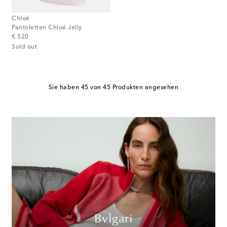
Chloé
Pantoletten Chloé Jelly
original price
€ 520
Sold out
Sie haben 45 von 45 Produkten angesehen
Bvlgari