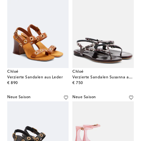
Chloé
Chloé
Verzierte Sandalen aus Leder
Verzierte Sandalen Susanna aus Lackleder
original price
original price
€ 890
€ 750
Neue Saison
Neue Saison