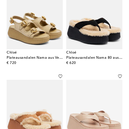
Chloé
Chloé
Plateausandalen Nama aus Veloursleder
Plateausandalen Nama 80 aus Veloursleder
original price
original price
€ 720
€ 620