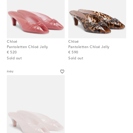
Chloé
Chloé
Pantoletten Chloé Jelly
Pantoletten Chloé Jelly
original price
original price
€ 520
€ 590
Sold out
Sold out
neu