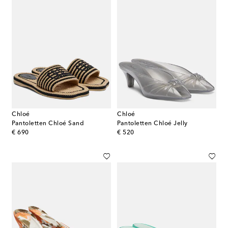
Chloé
Chloé
Pantoletten Chloé Sand
Pantoletten Chloé Jelly
original price
original price
€ 690
€ 520