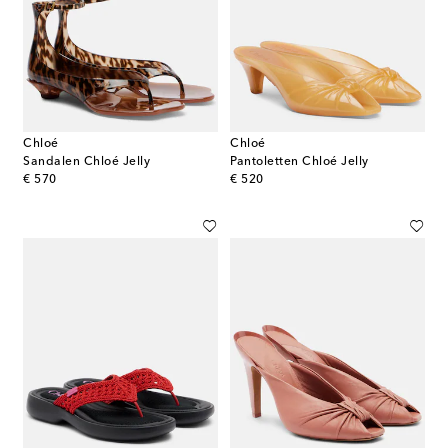
Chloé
Chloé
Sandalen Chloé Jelly
Pantoletten Chloé Jelly
original price
original price
€ 570
€ 520