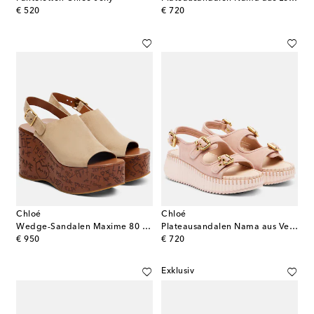
original price
original price
€ 520
€ 720
Chloé
Chloé
Wedge-Sandalen Maxime 80 aus Veloursleder
Plateausandalen Nama aus Veloursleder
original price
original price
€ 950
€ 720
Exklusiv