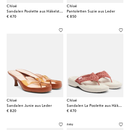
Chloé
Chloé
Sandalen Poolette aus Häkelstrick
Pantoletten Suzie aus Leder
original price
original price
€ 470
€ 850
Chloé
Chloé
Sandalen Junie aus Leder
Sandalen La Poolette aus Häkelstrick
original price
original price
€ 820
€ 470
neu