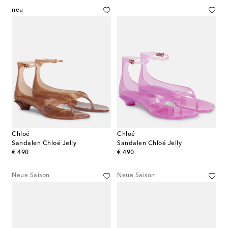
neu
Chloé
Chloé
Sandalen Chloé Jelly
Sandalen Chloé Jelly
original price
original price
€ 490
€ 490
Neue Saison
Neue Saison