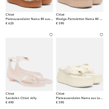
Chloé
Chloé
Plateausandalen Nama 80 aus Veloursleder
Wedge-Pantoletten Nama 80 aus Leder
original price
original price
€ 620
€ 590
Chloé
Chloé
Sandalen Chloé Jelly
Plateausandalen Nama aus Leder
original price
original price
€ 490
€ 590