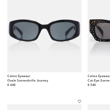
Celine Eyewear
Celine Eyewea
Ovale Sonnenbrille Journey
Cat-Eye-Sonnen
original price
original price
€ 440
€ 540