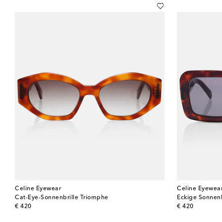
Celine Eyewear
Celine Eyewea
Cat-Eye-Sonnenbrille Triomphe
Eckige Sonnenb
original price
original price
€ 420
€ 420