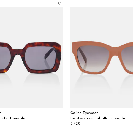
r
Celine Eyewear
rille Triomphe
Cat-Eye-Sonnenbrille Triomphe
original price
€ 420