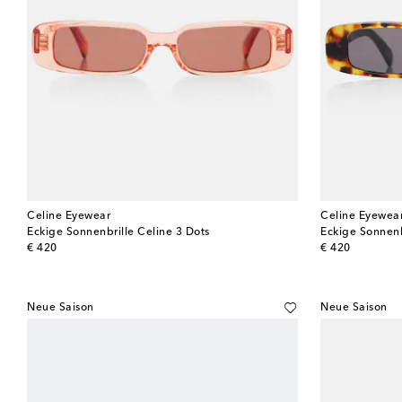
Celine Eyewear
Celine Eyewea
Eckige Sonnenbrille Celine 3 Dots
Eckige Sonnenb
original price
original price
€ 420
€ 420
Neue Saison
Neue Saison