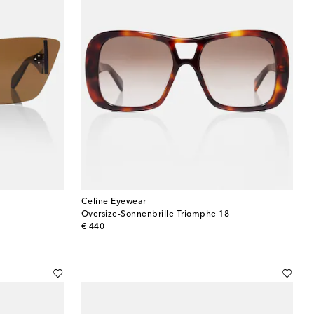
Celine Eyewear
Oversize-Sonnenbrille Triomphe 18
original price
€ 440