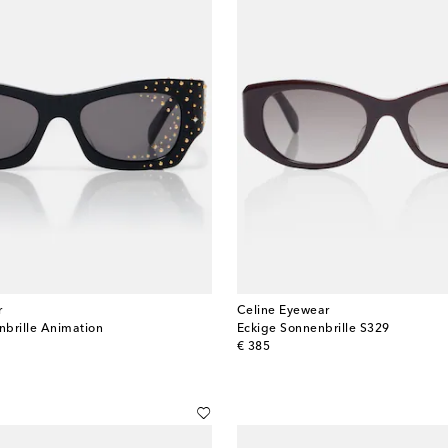
r
Celine Eyewear
brille Animation
Eckige Sonnenbrille S329
original price
€ 385