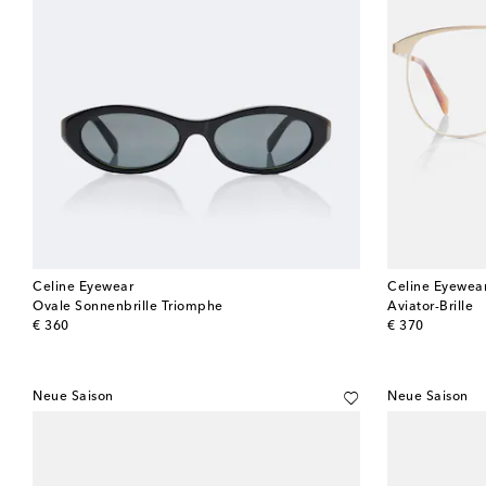
Celine Eyewear
Celine Eyewea
Ovale Sonnenbrille Triomphe
Aviator-Brille
original price
original price
€ 360
€ 370
Neue Saison
Neue Saison