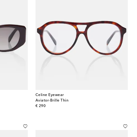
Celine Eyewear
Aviator-Brille Thin
original price
€ 290