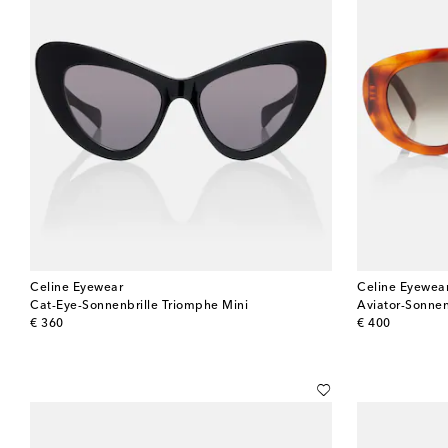
Celine Eyewear
Celine Eyewea
Cat-Eye-Sonnenbrille Triomphe Mini
Aviator-Sonne
original price
original price
€ 360
€ 400