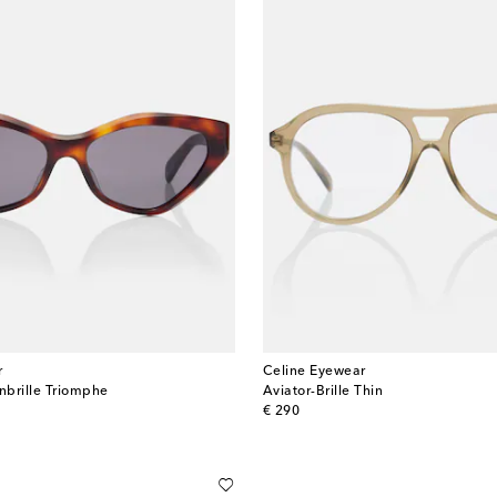
r
Celine Eyewear
nbrille Triomphe
Aviator-Brille Thin
original price
€ 290