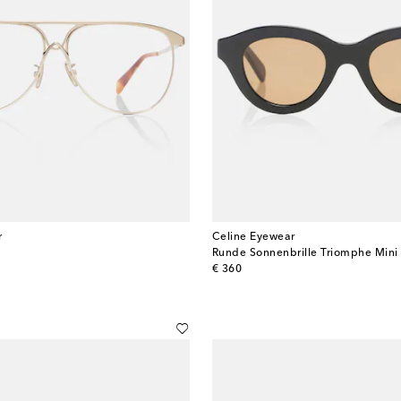
r
Celine Eyewear
Runde Sonnenbrille Triomphe Mini
original price
€ 360