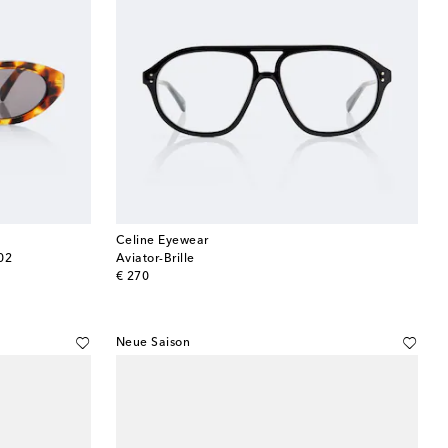
Celine Eyewear
02
Aviator-Brille
original price
€ 270
Neue Saison