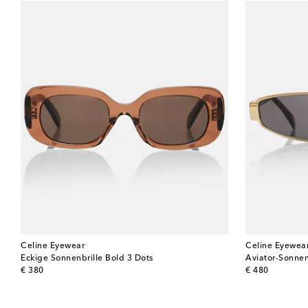
Celine Eyewear
Celine Eyewea
Eckige Sonnenbrille Bold 3 Dots
Aviator-Sonnen
original price
original price
€ 380
€ 480