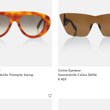
r
Celine Eyewear
nbrille Triomphe Stamp
Sonnenbrille Celine Défilé
original price
€ 420