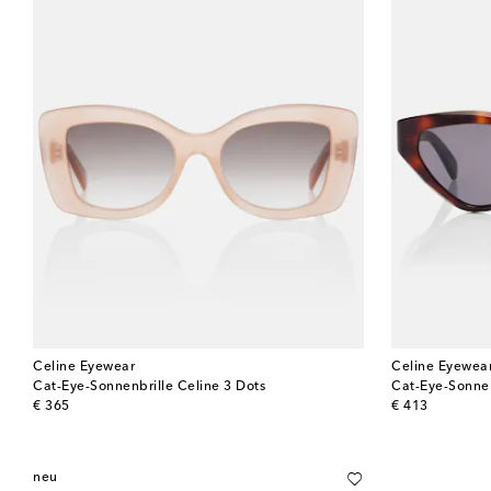
Celine Eyewear
Celine Eyewea
Cat-Eye-Sonnenbrille Celine 3 Dots
Cat-Eye-Sonne
original price
original price
€ 365
€ 413
neu