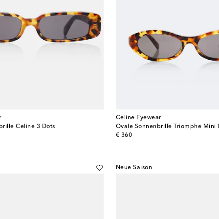
r
Celine Eyewear
rille Celine 3 Dots
Ovale Sonnenbrille Triomphe Mini 
original price
€ 360
Neue Saison