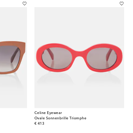
Celine Eyewear
Ovale Sonnenbrille Triomphe
original price
€ 413