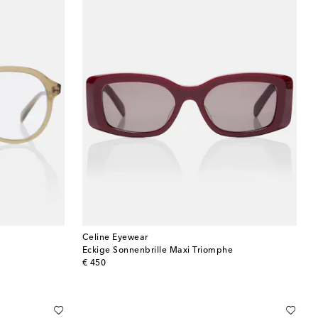
Celine Eyewear
Eckige Sonnenbrille Maxi Triomphe
original price
€ 450